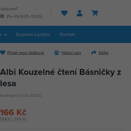
s výběrem?
Hledat
88
(Po–Pá 9:00–15:00)
e
Doprava a platba
Kontakt
Přidat mezi oblíbené
Hlídací pes
Sdílet
Albi Kouzelné čtení Básničky z
lesa
Katalogové číslo AI BZL
166 Kč
DMOC:
249 Kč