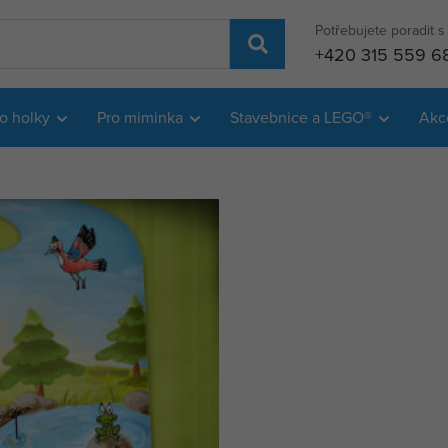
Potřebujete poradit 
+420 315 559 6
o holky
Pro miminka
Stavebnice a LEGO®
Akc