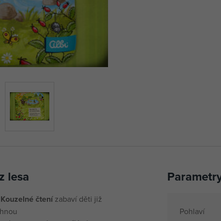
z lesa
Parametr
e
Kouzelné čtení
zabaví děti již
chnou
Pohlaví