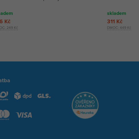
ladem
skladem
6 Kč
311 Kč
OC:
249 Kč
DMOC:
449 Kč
atba