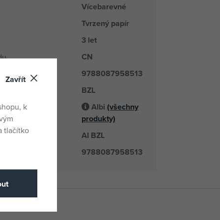
Vícebarevné
Tvrzený papír
3 let
CN
du
9788087958513
Zavřít
BZL
é číslo
shopu, k
Albi
(všechny
odavatel
ovým
produkty)
 tlačítko
AI BZL
číslo
9788087958513
ut