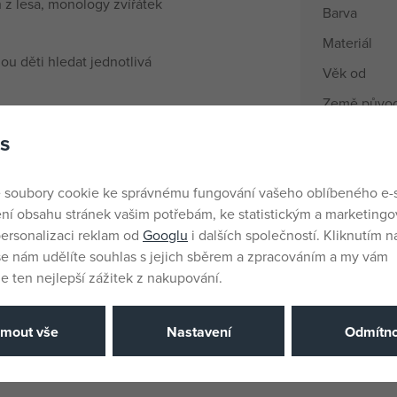
h z lesa, monology zvířátek
Barva
Materiál
ou děti hledat jednotlivá
Věk od
Země půvo
ů a textů
.
EANs
s
i zakoupit zvlášť.
Dodavatelsk
 soubory cookie ke správnému fungování vašeho oblíbeného e-
Výrobce / D
ní obsahu stránek vašim potřebám, ke statistickým a marketing
ersonalizaci reklam od
Googlu
i dalších společností. Kliknutím na
Katalogové 
še nám udělíte souhlas s jejich sběrem a zpracováním a my vám
EAN
 ten nejlepší zážitek z nakupování.
jmout vše
Nastavení
Odmítno