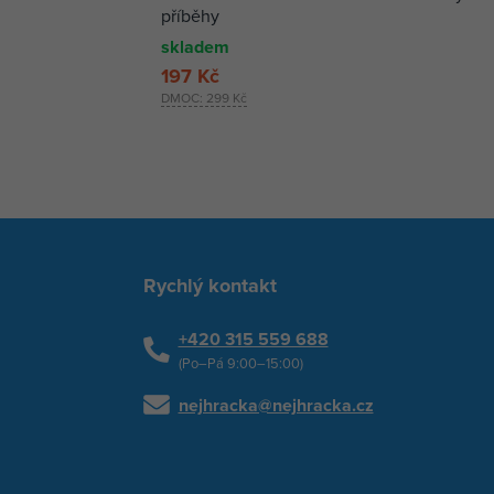
příběhy
skladem
197 Kč
DMOC:
299 Kč
Rychlý kontakt
+420 315 559 688
(Po–Pá 9:00–15:00)
nejhracka@nejhracka.cz