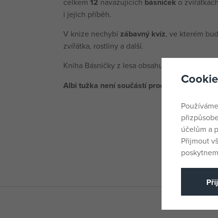
celkem
12
navazujících
básniček
o zvířátkác
i jejich příběh.
V knize nechybí
zábavný kvíz
, ve kterém bud
zvířátka, rostliny a další.
Kniha Básničky z lesa obsahuje přes
500 zvuk
Cookie
Albi tužka není součástí produktu
- je nutné j
Používáme
přizpůsobe
účelům a p
Přijmout v
poskytneme
Při