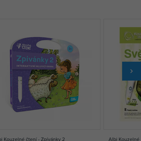
bi Kouzelné čtení - Zpívánky 2
Albi Kouzelné č