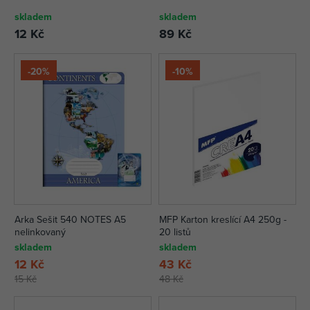
skladem
skladem
12 Kč
89 Kč
-20%
-10%
Arka Sešit 540 NOTES A5
MFP Karton kreslící A4 250g -
nelinkovaný
20 listů
skladem
skladem
12 Kč
43 Kč
15 Kč
48 Kč