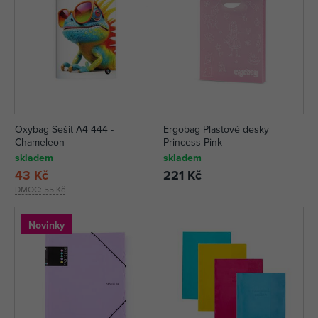
Oxybag Sešit A4 444 -
Ergobag Plastové desky
Chameleon
Princess Pink
skladem
skladem
43 Kč
221 Kč
DMOC:
55 Kč
Novinky