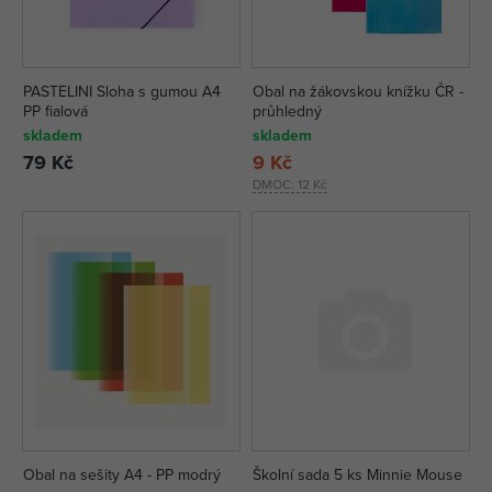
PASTELINI Sloha s gumou A4
Obal na žákovskou knížku ČR -
PP fialová
průhledný
skladem
skladem
79 Kč
9 Kč
DMOC:
12 Kč
Obal na sešity A4 - PP modrý
Školní sada 5 ks Minnie Mouse