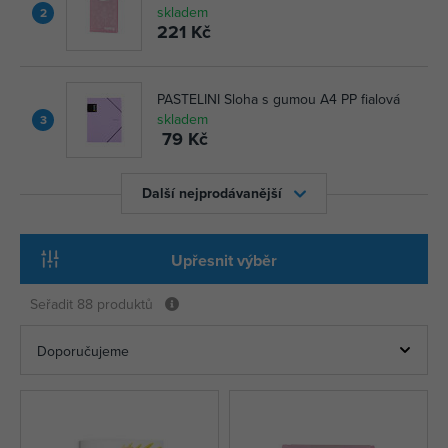
skladem
2
221 Kč
PASTELINI Sloha s gumou A4 PP fialová
skladem
3
79 Kč
Další nejprodávanější
Upřesnit výběr
Seřadit
88 produktů