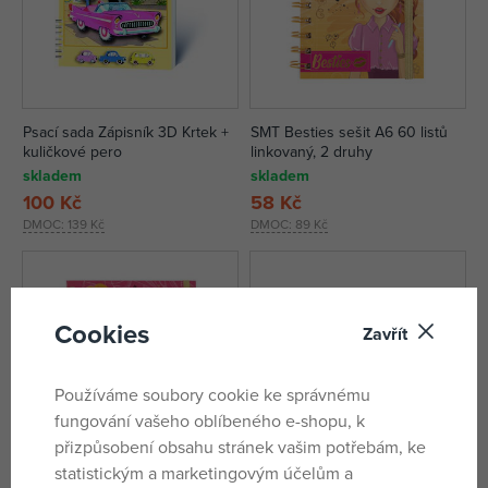
Psací sada Zápisník 3D Krtek +
SMT Besties sešit A6 60 listů
kuličkové pero
linkovaný, 2 druhy
skladem
skladem
100 Kč
58 Kč
DMOC:
139 Kč
DMOC:
89 Kč
Cookies
Zavřít
Používáme soubory cookie ke správnému
fungování vašeho oblíbeného e-shopu, k
přizpůsobení obsahu stránek vašim potřebám, ke
statistickým a marketingovým účelům a