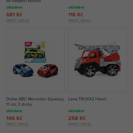
se sklápěcí korbou
skladem
skladem
681 Kč
116 Kč
DMOC:
969 Kč
DMOC:
169 Kč
Dickie ABC Mercedes Squeezy,
Lena TRUXX2 Hasiči
11 cm, 3 druhy
skladem
skladem
148 Kč
258 Kč
DMOC:
199 Kč
DMOC:
339 Kč