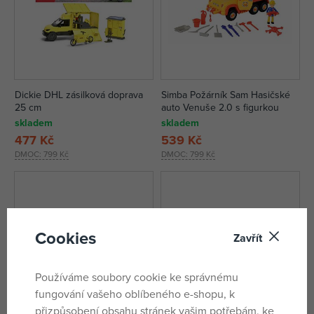
Dickie DHL zásilková doprava
Simba Požárník Sam Hasičské
25 cm
auto Venuše 2.0 s figurkou
skladem
skladem
477 Kč
539 Kč
DMOC:
799 Kč
DMOC:
799 Kč
Cookies
Zavřít
Používáme soubory cookie ke správnému
fungování vašeho oblíbeného e-shopu, k
přizpůsobení obsahu stránek vašim potřebám, ke