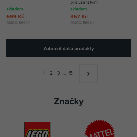
příslušenstvím
skladem
skladem
699 Kč
357 Kč
DMOC:
999 Kč
DMOC:
599 Kč
Zobrazit další produkty
1
2
3
…
15
Značky