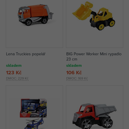
Lena Truckies popelář
BIG Power Worker Mini rypadlo
23 cm
skladem
skladem
123 Kč
106 Kč
DMOC:
229 Kč
DMOC:
169 Kč