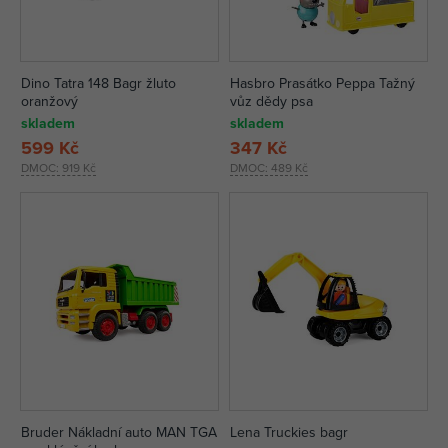
Dino Tatra 148 Bagr žluto
Hasbro Prasátko Peppa Tažný
oranžový
vůz dědy psa
skladem
skladem
599 Kč
347 Kč
DMOC:
919 Kč
DMOC:
489 Kč
Bruder Nákladní auto MAN TGA
Lena Truckies bagr