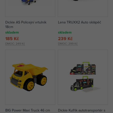
Dickie AS Policejní vrtulník
Lena TRUXX2 Auto sklápěč
18cm
skladem
skladem
185 Kč
239 Kč
DMOC:
249 Kč
DMOC:
299 Kč
BIG Power Maxi Truck 46 cm
Dickie Kufřík autotransportér s