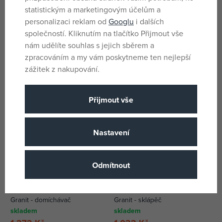
statistickým a marketingovým účelům a
Dickie Autobus Volvo 7900E
Lena WORXX Nákladní Volvo
personalizaci reklam od
Googlu
i dalších
40 cm
auto A25G
společností. Kliknutím na tlačítko Přijmout vše
skladem
skladem
nám udělíte souhlas s jejich sběrem a
320 Kč
479 Kč
zpracováním a my vám poskytneme ten nejlepší
DMOC:
449 Kč
DMOC:
699 Kč
zážitek z nakupování.
Novinky
Přijmout vše
Nastavení
Odmítnout
Bruder Nákladní auto MACK
Bruder Nákladní auto MACK
Granit - domíchávač
Granit - sklápěč
skladem
skladem