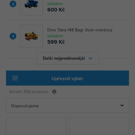
skladem
2
600 Kč
Dino Tatra 148 Bagr žluto oranžový
skladem
3
599 Kč
Další nejprodávanější
Upřesnit výběr
Seřadit
358 produktů