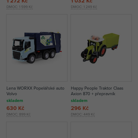
1 272 Kč
1 032 Kč
DMOC:
1 599 Kč
DMOC:
1 249 Kč
Lena WORXX Popelářské auto
Happy People Traktor Claas
Volvo
Axion 870 + přepravník
skladem
skladem
630 Kč
296 Kč
DMOC:
899 Kč
DMOC:
449 Kč