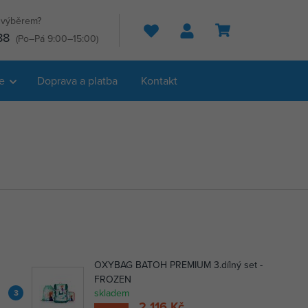
s výběrem?
Hledat
88
(Po–Pá 9:00–15:00)
e
Doprava a platba
Kontakt
OXYBAG BATOH PREMIUM 3.dílný set -
FROZEN
skladem
3
2 116 Kč