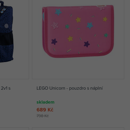
2v1 s
LEGO Unicorn - pouzdro s náplní
skladem
689 Kč
798 Kč