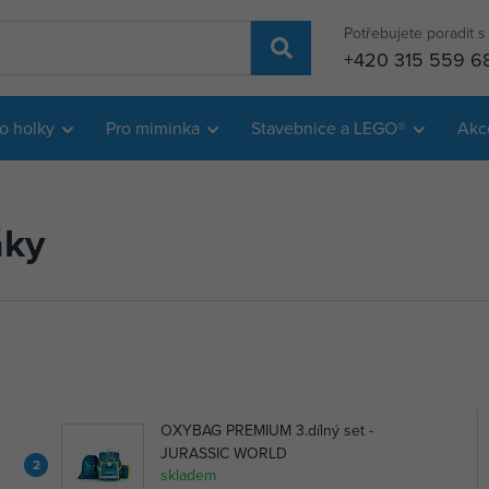
Potřebujete poradit 
+420 315 559 6
o holky
Pro miminka
Stavebnice a LEGO®
Akc
áky
OXYBAG PREMIUM 3.dílný set -
JURASSIC WORLD
2
skladem