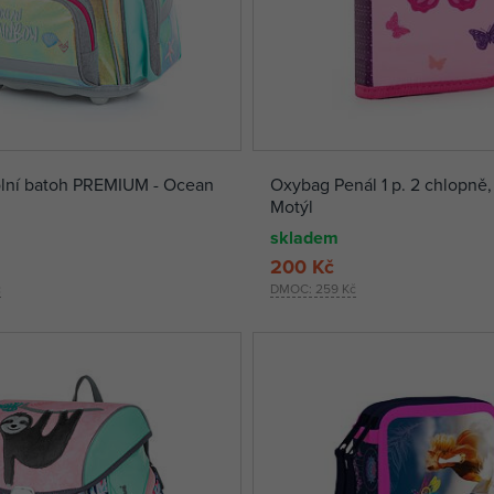
lní batoh PREMIUM - Ocean
Oxybag Penál 1 p. 2 chlopně,
Motýl
skladem
200 Kč
č
DMOC:
259 Kč