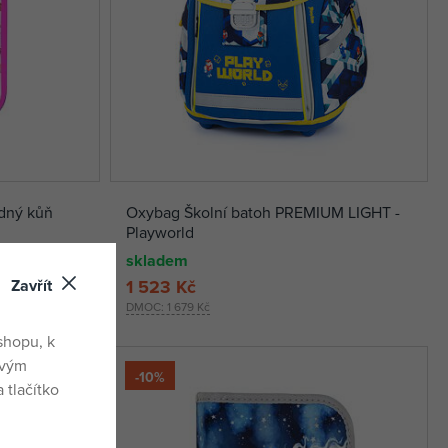
zdný kůň
Oxybag Školní batoh PREMIUM LIGHT -
Playworld
skladem
Zavřít
1 523 Kč
DMOC:
1 679 Kč
shopu, k
ovým
-10%
 tlačítko