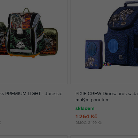
3ks PREMIUM LIGHT - Jurassic
PIXIE CREW Dinosaurus sada 
malým panelem
skladem
1 264 Kč
č
DMOC:
2 199 Kč