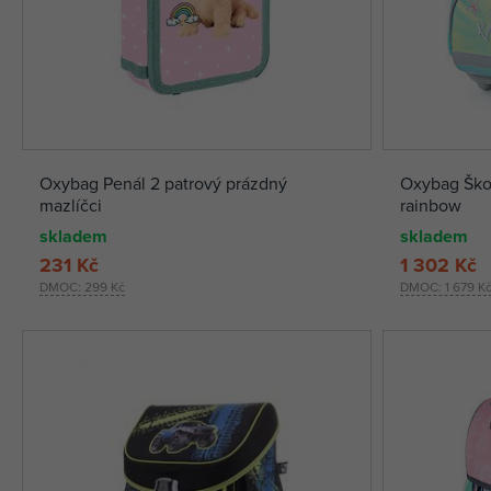
Oxybag Penál 2 patrový prázdný
Oxybag Ško
mazlíčci
rainbow
skladem
skladem
231 Kč
1 302 Kč
DMOC:
299 Kč
DMOC:
1 679 K