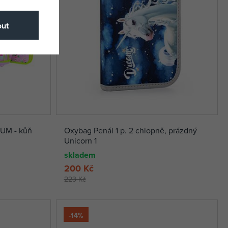
ut
IUM - kůň
Oxybag Penál 1 p. 2 chlopně, prázdný
Unicorn 1
skladem
200 Kč
223 Kč
-14%