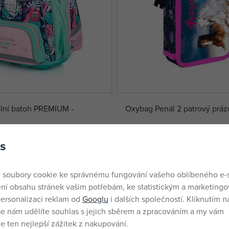
lní batoh PREMIUM -
Oxybag Penál 2 patrový prá
skladem
s
231 Kč
č
DMOC:
299 Kč
 soubory cookie ke správnému fungování vašeho oblíbeného e-
ní obsahu stránek vašim potřebám, ke statistickým a marketing
ersonalizaci reklam od
Googlu
i dalších společností. Kliknutím na
še nám udělíte souhlas s jejich sběrem a zpracováním a my vám
 ten nejlepší zážitek z nakupování.