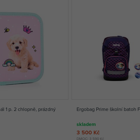
l 1 p. 2 chlopně, prázdný
Ergobag Prime školní batoh 
skladem
3 500 Kč
DMOC:
3 590 Kč