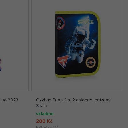
Fluo 2023
Oxybag Penál 1 p. 2 chlopně, prázdný
Space
skladem
200 Kč
DMOC:
259 Kč