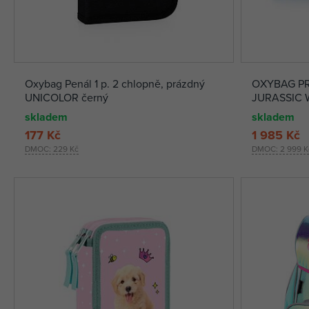
Oxybag Penál 1 p. 2 chlopně, prázdný
OXYBAG PRE
UNICOLOR černý
JURASSIC
skladem
skladem
177 Kč
1 985 Kč
DMOC:
229 Kč
DMOC:
2 999 K