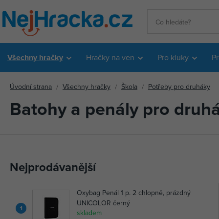
Všechny hračky
Hračky na ven
Pro kluky
Pr
Úvodní strana
Všechny hračky
Škola
Potřeby pro druháky
Batohy a penály pro druh
Nejprodávanější
Oxybag Penál 1 p. 2 chlopně, prázdný
UNICOLOR černý
1
skladem