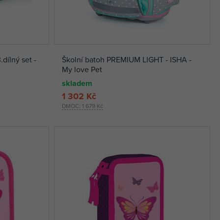
ílný set -
Školní batoh PREMIUM LIGHT - ISHA -
My love Pet
skladem
1 302 Kč
DMOC:
1 679 Kč