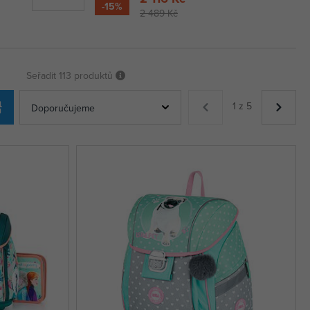
-15%
2 489 Kč
Seřadit
113 produktů
1 z 5