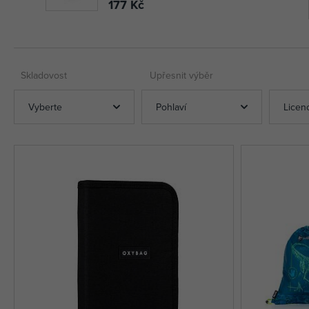
177 Kč
Skladovost
Upřesnit výběr
Vyberte
Pohlaví
Licen