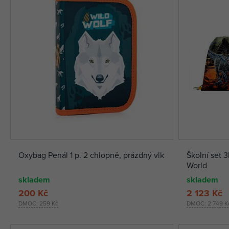
Oxybag Penál 1 p. 2 chlopně, prázdný vlk
Školní set 
World
skladem
skladem
200 Kč
2 123 Kč
DMOC:
259 Kč
DMOC:
2 749 K