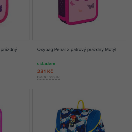
 prázdný
Oxybag Penál 2 patrový prázdný Motýl
skladem
231 Kč
DMOC:
299 Kč