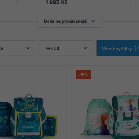
1 985 Kč
Další nejprodávanější
ce
Věk od
Všechny filtry
-15%