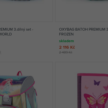
MIUM 3.dílný set -
OXYBAG BATOH PREMIUM 3.d
 WORLD
FROZEN
skladem
2 116 Kč
č
2 489 Kč