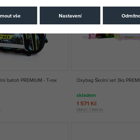
jmout vše
Nastavení
Odmítno
ní batoh PREMIUM - T-rex
Oxybag Školní set 3ks PREM
skladem
1 571 Kč
č
DMOC:
1 999 Kč