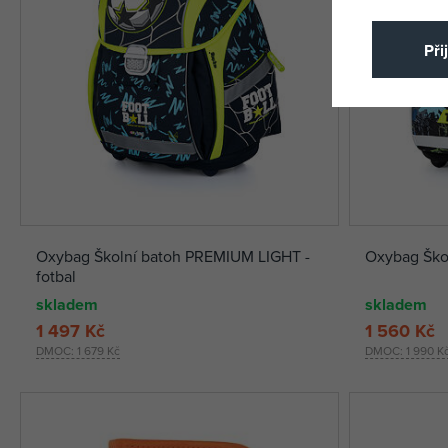
Při
Oxybag Školní batoh PREMIUM LIGHT -
Oxybag Škol
fotbal
skladem
skladem
1 497 Kč
1 560 Kč
DMOC:
1 679 Kč
DMOC:
1 990 K