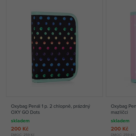
Oxybag Penál 1 p. 2 chlopně, prázdný
Oxybag Pená
OXY GO Dots
mazlíčci
skladem
skladem
200 Kč
200 Kč
DMOC:
259 Kč
DMOC:
259 Kč