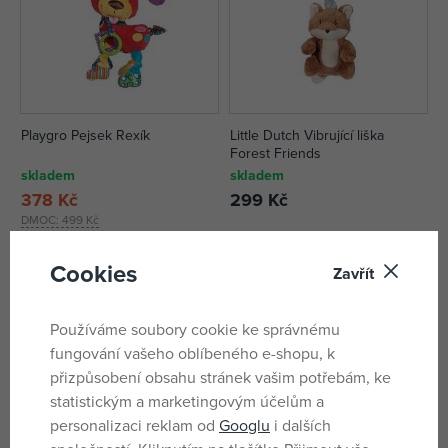
Playgro Pejsek Rexík
Little Dutch Vibrující liška
Forest Friends
skladem
skladem
378 Kč
299 Kč
DMOC:
499 Kč
Cookies
Zavřít
Používáme soubory cookie ke správnému
fungování vašeho oblíbeného e-shopu, k
přizpůsobení obsahu stránek vašim potřebám, ke
statistickým a marketingovým účelům a
personalizaci reklam od
Googlu
i dalších