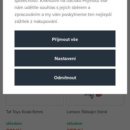
společností. Kliknutím na tlačítko Přijmout vše
nám udělíte souhlas s jejich sběrem a
Little Dutch Vibrující srnka Fairy
Playgro Závěsná zvonkohra
zpracováním a my vám poskytneme ten nejlepší
Garden
Zajíček
zážitek z nakupování.
skladem
skladem
299 Kč
180 Kč
DMOC:
229 Kč
Přijmout vše
Nastavení
Odmítnout
Taf Toys Koala Kimmi
Lamaze Štěkající štěně
skladem
skladem