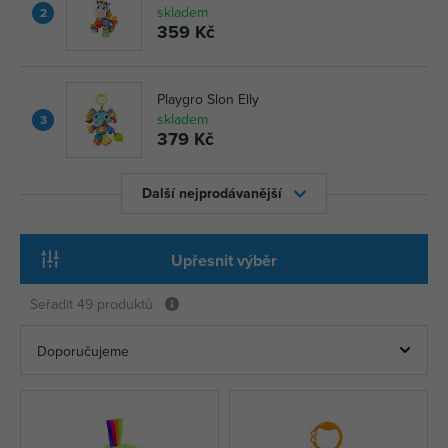
skladem
2
359 Kč
Playgro Slon Elly
skladem
3
379 Kč
Další nejprodávanější
Upřesnit výběr
Seřadit
49 produktů