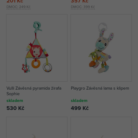
201 Kč
357 Kč
DMOC:
249 Kč
DMOC:
399 Kč
Vulli Závěsná pyramida žirafa
Playgro Závěsná lama s klipem
Sophie
skladem
skladem
530 Kč
499 Kč