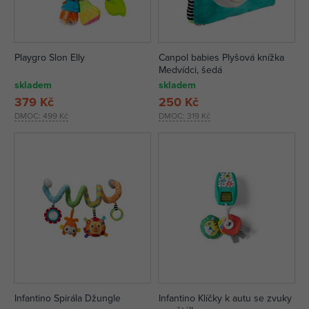
Playgro Slon Elly
Canpol babies Plyšová knížka
Medvídci, šedá
skladem
skladem
379 Kč
250 Kč
DMOC:
499 Kč
DMOC:
319 Kč
Infantino Spirála Džungle
Infantino Klíčky k autu se zvuky