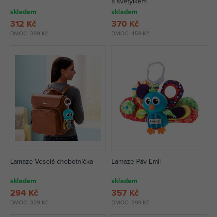
a světýlkem
skladem
skladem
312 Kč
370 Kč
DMOC:
399 Kč
DMOC:
459 Kč
Lamaze Veselá chobotnička
Lamaze Páv Emil
skladem
skladem
294 Kč
357 Kč
DMOC:
329 Kč
DMOC:
399 Kč