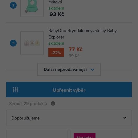
mátová
2
skladem
93 Kč
BabyOno Bryndák omyvatelný Baby
Explorer
skladem
3
77 Kč
-22%
99 Kč
Další nejprodávanější
Upřesnit výběr
Seřadit
29 produktů