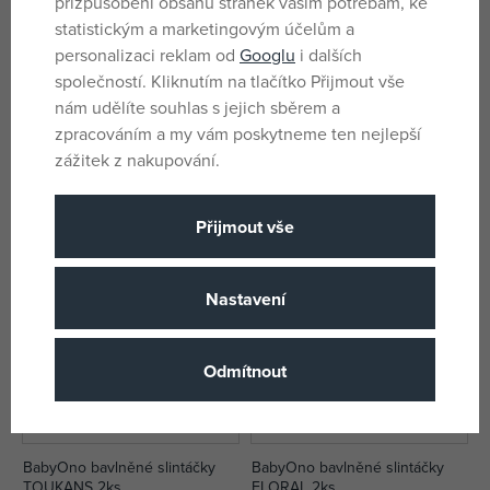
přizpůsobení obsahu stránek vašim potřebám, ke
statistickým a marketingovým účelům a
personalizaci reklam od
Googlu
i dalších
společností. Kliknutím na tlačítko Přijmout vše
Babymoov Silikonový bryndák
BabyOno bavlněné slintáčky
BIB´ISY 2 ks
KITTY 2ks
nám udělíte souhlas s jejich sběrem a
skladem
skladem
zpracováním a my vám poskytneme ten nejlepší
393 Kč
112 Kč
zážitek z nakupování.
543 Kč
DMOC:
139 Kč
Přijmout vše
-35%
Nastavení
Odmítnout
BabyOno bavlněné slintáčky
BabyOno bavlněné slintáčky
TOUKANS 2ks
FLORAL 2ks