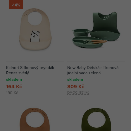
-14%
Kidnort Silikonový bryndák
New Baby Dětská silikonová
Retter světlý
jídelní sada zelená
skladem
skladem
164 Kč
809 Kč
190 Kč
DMOC:
851 Kč