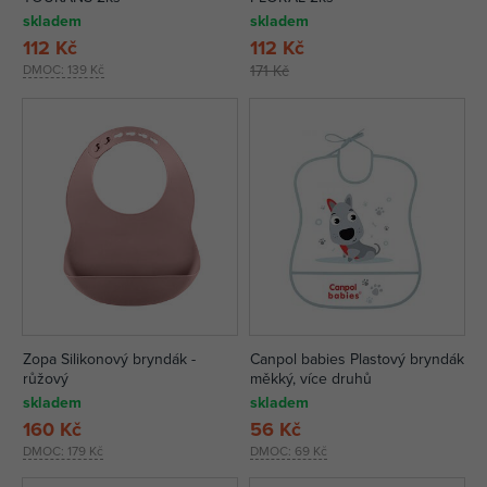
skladem
skladem
112 Kč
112 Kč
DMOC:
139 Kč
171 Kč
Zopa Silikonový bryndák -
Canpol babies Plastový bryndák
růžový
měkký, více druhů
skladem
skladem
160 Kč
56 Kč
DMOC:
179 Kč
DMOC:
69 Kč