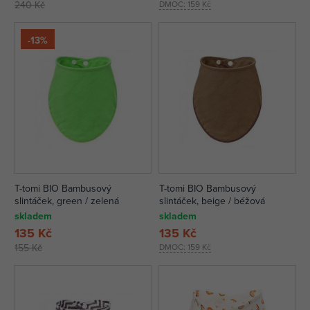
240 Kč
DMOC:
159 Kč
-13%
T-tomi BIO Bambusový
T-tomi BIO Bambusový
slintáček, green / zelená
slintáček, beige / béžová
skladem
skladem
135 Kč
135 Kč
155 Kč
DMOC:
159 Kč