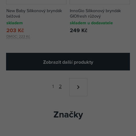
New Baby Silikonový bryndák
InnoGio Silikonový bryndák
béžová
GIOfresh růžový
skladem
skladem u dodavatele
203 Kč
249 Kč
DMOC:
223 Kč
Zobrazit další produkty
1
2
Značky