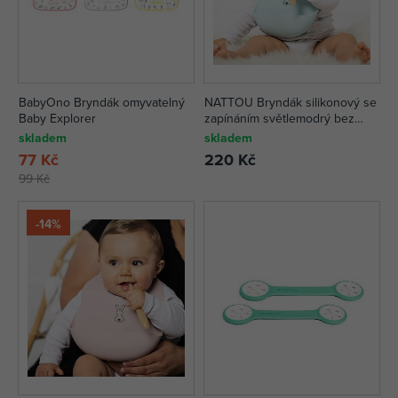
BabyOno Bryndák omyvatelný
NATTOU Bryndák silikonový se
Baby Explorer
zapínáním světlemodrý bez
BPA
skladem
skladem
77 Kč
220 Kč
99 Kč
-14%