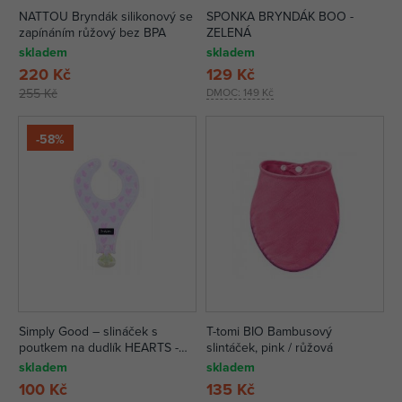
NATTOU Bryndák silikonový se
SPONKA BRYNDÁK BOO -
zapínáním růžový bez BPA
ZELENÁ
skladem
skladem
220 Kč
129 Kč
255 Kč
DMOC:
149 Kč
-58%
Simply Good – slináček s
T-tomi BIO Bambusový
poutkem na dudlík HEARTS -
slintáček, pink / růžová
růžová
skladem
skladem
100 Kč
135 Kč