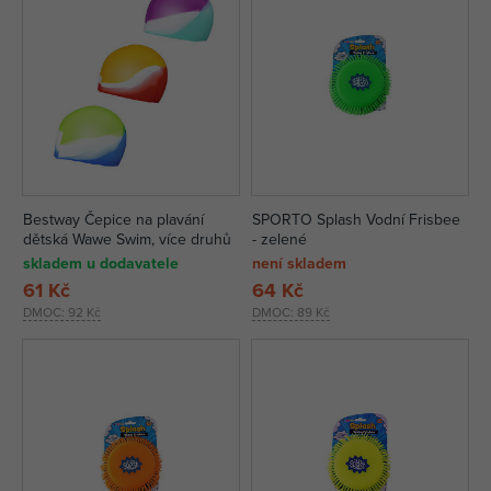
Bestway Čepice na plavání
SPORTO Splash Vodní Frisbee
dětská Wawe Swim, více druhů
- zelené
skladem u dodavatele
není skladem
61 Kč
64 Kč
DMOC:
92 Kč
DMOC:
89 Kč