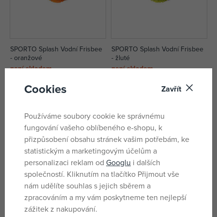
SPORTO Splash Vodní Frisbee
SPORTO Splash Vodní Frisbee
- oranžové
- žluté
není skladem
není skladem
66 Kč
67 Kč
Cookies
Zavřít
DMOC:
89 Kč
DMOC:
89 Kč
Používáme soubory cookie ke správnému
fungování vašeho oblíbeného e-shopu, k
přizpůsobení obsahu stránek vašim potřebám, ke
statistickým a marketingovým účelům a
personalizaci reklam od
Googlu
i dalších
společností. Kliknutím na tlačítko Přijmout vše
nám udělíte souhlas s jejich sběrem a
zpracováním a my vám poskytneme ten nejlepší
zážitek z nakupování.