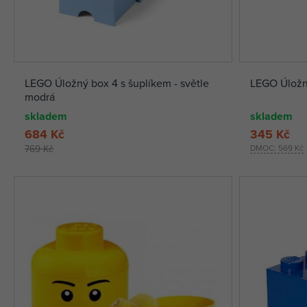
LEGO Úložný box 4 s šuplíkem - světle
LEGO Úložná 
modrá
skladem
skladem
684 Kč
345 Kč
769 Kč
DMOC:
569 Kč