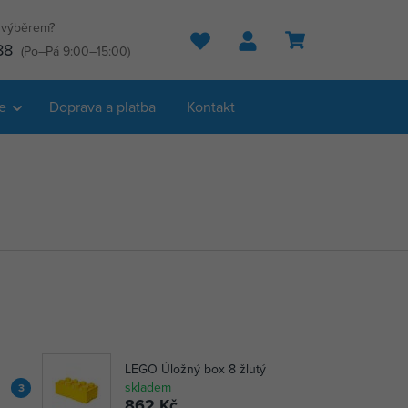
s výběrem?
Hledat
88
(Po–Pá 9:00–15:00)
e
Doprava a platba
Kontakt
LEGO Úložný box 8 žlutý
skladem
3
862 Kč