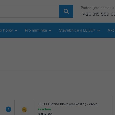
Potřebujete poradit 
+420 315 559 6
o holky
Pro miminka
Stavebnice a LEGO®
Akc
LEGO Úložná hlava (velikost S) - dívka
skladem
2
345 Kč