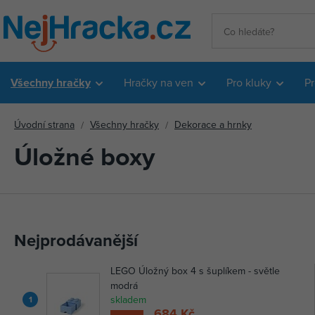
Všechny hračky
Hračky na ven
Pro kluky
Pr
Úvodní strana
Všechny hračky
Dekorace a hrnky
Úložné boxy
Nejprodávanější
LEGO Úložný box 4 s šuplíkem - světle
modrá
skladem
1
684 Kč