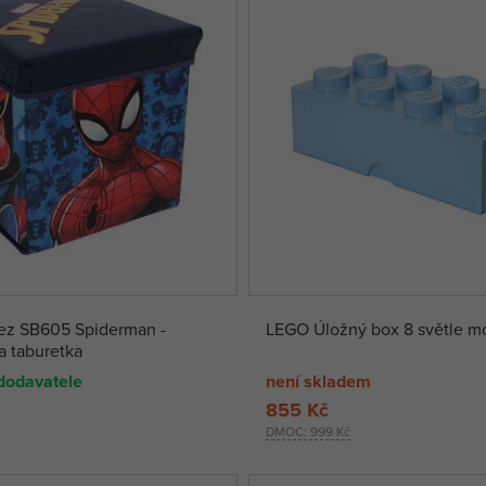
ez SB605 Spiderman -
LEGO Úložný box 8 světle m
a taburetka
dodavatele
není skladem
855 Kč
DMOC:
999 Kč