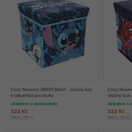
Cozy Noxxiez SB601 Stitch - úložný box
Cozy Noxxi
a taburetka pro kluky
úložný box 
skladem u dodavatele
skladem u 
322 Kč
322 Kč
DMOC:
399 Kč
DMOC:
399 Kč