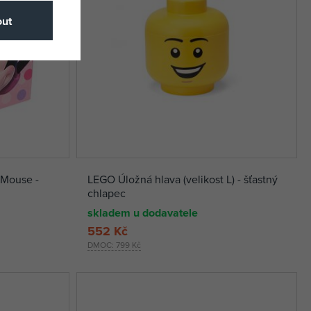
ut
 Mouse -
LEGO Úložná hlava (velikost L) - šťastný
chlapec
skladem u dodavatele
552 Kč
DMOC:
799 Kč