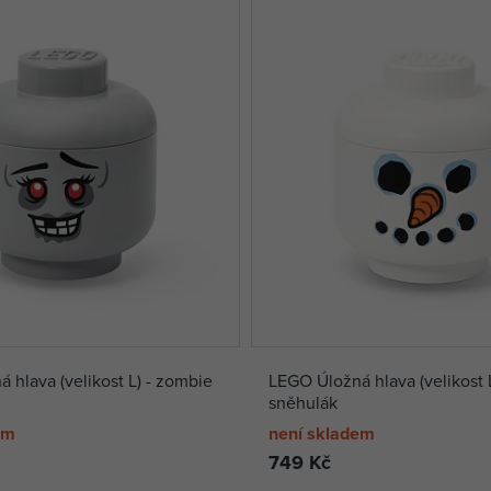
 hlava (velikost L) - zombie
LEGO Úložná hlava (velikost L
sněhulák
em
není skladem
749 Kč