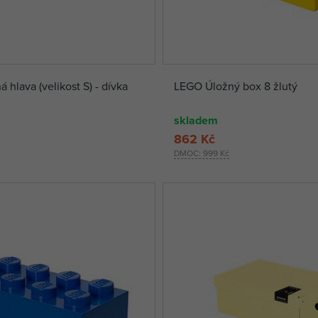
hlava (velikost S) - dívka
LEGO Úložný box 8 žlutý
skladem
862 Kč
DMOC:
999 Kč