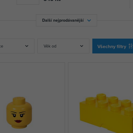
Další nejprodávanější
ce
Věk od
Všechny filtry