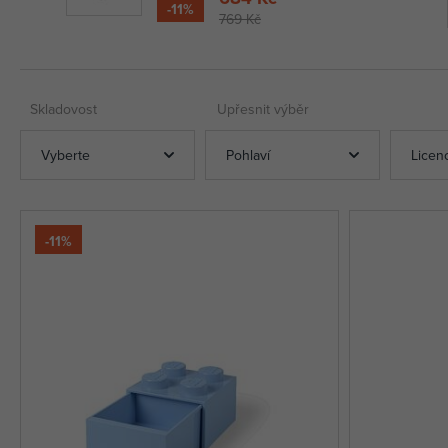
-11%
769 Kč
Skladovost
Upřesnit výběr
Vyberte
Pohlaví
Licen
-11%