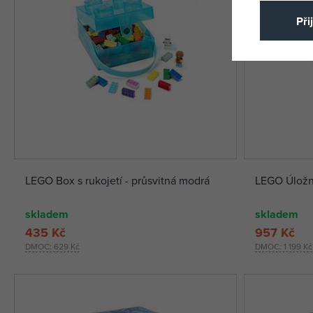
Při
LEGO Box s rukojetí - průsvitná modrá
LEGO Úložná
skladem
skladem
435 Kč
957 Kč
DMOC:
629 Kč
DMOC:
1 199 Kč