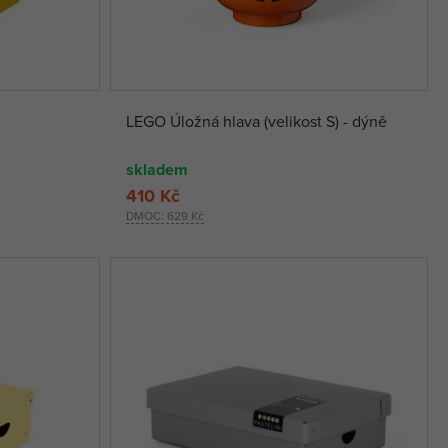
LEGO Úložná hlava (velikost S) - dýně
skladem
410 Kč
DMOC:
629 Kč