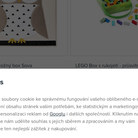
ložný box Sova
LEGO Box s rukojetí - průsvi
s
skladem
435 Kč
DMOC:
629 Kč
 soubory cookie ke správnému fungování vašeho oblíbeného e-
ní obsahu stránek vašim potřebám, ke statistickým a marketing
ersonalizaci reklam od
Googlu
i dalších společností. Kliknutím na
še nám udělíte souhlas s jejich sběrem a zpracováním a my vám
 ten nejlepší zážitek z nakupování.