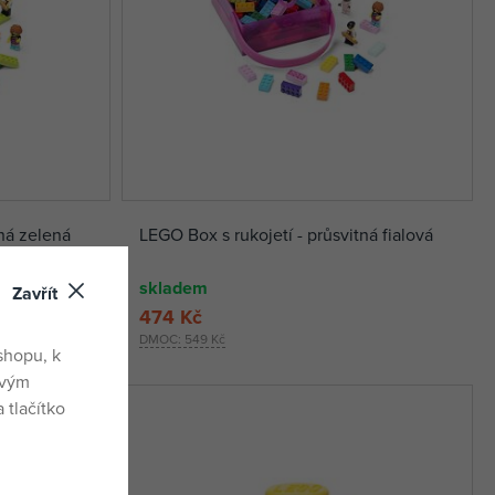
tná zelená
LEGO Box s rukojetí - průsvitná fialová
skladem
Zavřít
474 Kč
DMOC:
549 Kč
shopu, k
ovým
 tlačítko