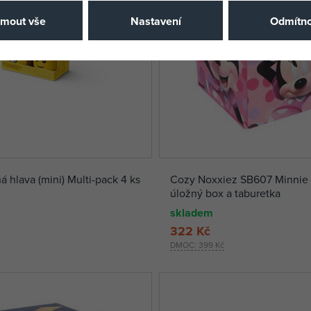
jmout vše
Nastavení
Odmítno
 hlava (mini) Multi-pack 4 ks
Cozy Noxxiez SB607 Minnie
úložný box a taburetka
skladem
322 Kč
DMOC:
399 Kč