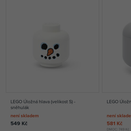
LEGO Úložná hlava (velikost S) -
LEGO Úložná
sněhulák
není skladem
není sklad
549 Kč
581 Kč
DMOC:
749 Kč