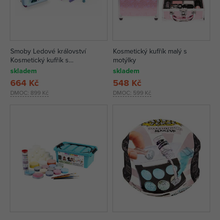
Smoby Ledové království
Kosmetický kufřík malý s
Kosmetický kufřík s
motýlky
příslušenstvím
skladem
skladem
664 Kč
548 Kč
DMOC:
899 Kč
DMOC:
599 Kč