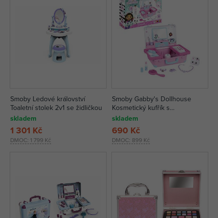
Smoby Ledové království
Smoby Gabby's Dollhouse
Toaletní stolek 2v1 se židličkou
Kosmetický kufřík s
příslušenstvím
skladem
skladem
1 301 Kč
690 Kč
DMOC:
1 799 Kč
DMOC:
899 Kč