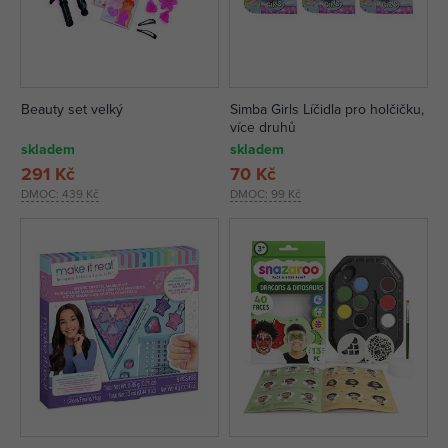
Beauty set velký
Simba Girls Líčidla pro holčičku,
více druhů
skladem
skladem
291 Kč
70 Kč
DMOC:
439 Kč
DMOC:
99 Kč