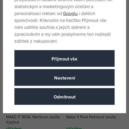
statistickým a marketingovým účelům a
personalizaci reklam od
Googlu
i dalších
Make it Real Kosmetická sada s
Make it Real Kosmetická sada
společností. Kliknutím na tlačítko Přijmout vše
láhví na vodu
Butterfly Dreams
nám udělíte souhlas s jejich sběrem a
skladem
skladem
zpracováním a my vám poskytneme ten nejlepší
142 Kč
179 Kč
zážitek z nakupování.
DMOC:
329 Kč
DMOC:
269 Kč
Přijmout vše
Nastavení
Odmítnout
MAKE IT REAL Nehtové studio
Make It Real Nehtové studio
třpytivé
skladem
skladem