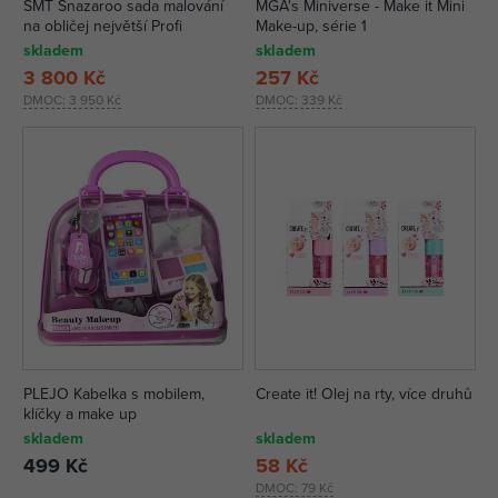
SMT Snazaroo sada malování
MGA's Miniverse - Make it Mini
na obličej největší Profi
Make-up, série 1
skladem
skladem
3 800 Kč
257 Kč
DMOC:
3 950 Kč
DMOC:
339 Kč
PLEJO Kabelka s mobilem,
Create it! Olej na rty, více druhů
klíčky a make up
skladem
skladem
499 Kč
58 Kč
DMOC:
79 Kč