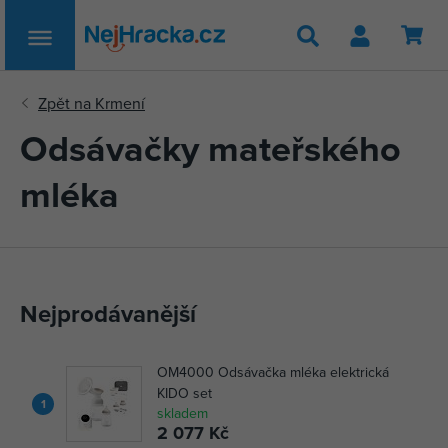
Hledat
Odsávačky mateřského
mléka
Nejprodávanější
OM4000 Odsávačka mléka elektrická
KIDO set
1
skladem
2 077 Kč