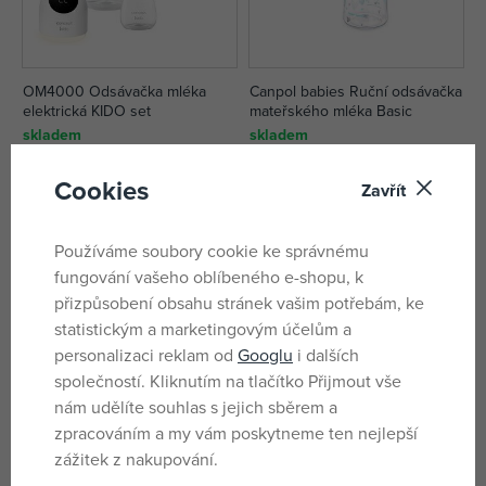
OM4000 Odsávačka mléka
Canpol babies Ruční odsávačka
elektrická KIDO set
mateřského mléka Basic
skladem
skladem
2 077 Kč
330 Kč
Cookies
DMOC:
399 Kč
Zavřít
Používáme soubory cookie ke správnému
fungování vašeho oblíbeného e-shopu, k
přizpůsobení obsahu stránek vašim potřebám, ke
statistickým a marketingovým účelům a
personalizaci reklam od
Googlu
i dalších
společností. Kliknutím na tlačítko Přijmout vše
nám udělíte souhlas s jejich sběrem a
zpracováním a my vám poskytneme ten nejlepší
zážitek z nakupování.
TrueLife Nutrio BP W5