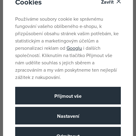
Cookies
T-TOMI BIO Vícevrstvá
Pleny bavlna Premium
Zavřít
bambusová plena, vel. S
potisk,80x70 cm, (3ks),
SRDÍČKO MODRÁ
skladem
skladem
Používáme soubory cookie ke správnému
167 Kč
199 Kč
fungování vašeho oblíbeného e-shopu, k
DMOC:
189 Kč
přizpůsobení obsahu stránek vašim potřebám, ke
statistickým a marketingovým účelům a
personalizaci reklam od
Googlu
i dalších
společností. Kliknutím na tlačítko Přijmout vše
nám udělíte souhlas s jejich sběrem a
zpracováním a my vám poskytneme ten nejlepší
zážitek z nakupování.
Přijmout vše
Pleny bavlna Premium
BabyOno Mušelínové pleny 3ks
potisk,80x70 cm, (3ks),
růžové
Nastavení
SRDÍČKO RŮŽOVÁ
skladem
skladem
230 Kč
195 Kč
DMOC:
219 Kč