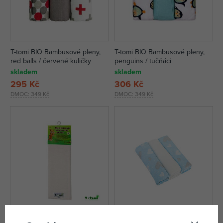
T-tomi BIO Bambusové pleny,
T-tomi BIO Bambusové pleny,
red balls / červené kuličky
penguins / tučňáci
skladem
skladem
295 Kč
306 Kč
DMOC:
349 Kč
DMOC:
349 Kč