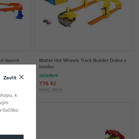
id launch
Mattel Hot Wheels Track Builder Dráha v
boxíku
skladem
Zavřít
776 Kč
DMOC:
849 Kč
shopu, k
ovým
 tlačítko