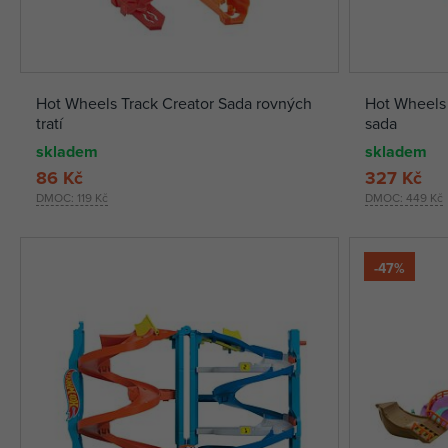
Hot Wheels Track Creator Sada rovných
Hot Wheels 
tratí
sada
skladem
skladem
86 Kč
327 Kč
DMOC:
119 Kč
DMOC:
449 Kč
-47%