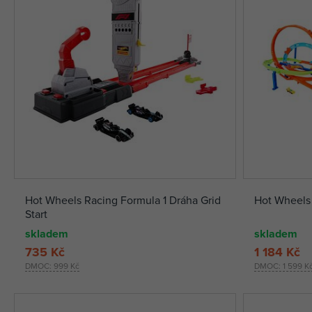
Hot Wheels Racing Formula 1 Dráha Grid
Hot Wheels
Start
skladem
skladem
735 Kč
1 184 Kč
DMOC:
999 Kč
DMOC:
1 599 K