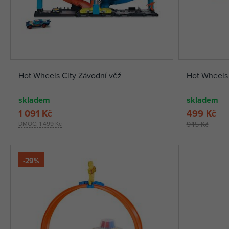
Hot Wheels City Závodní věž
Hot Wheels 
skladem
skladem
1 091 Kč
499 Kč
DMOC:
1 499 Kč
945 Kč
-29%