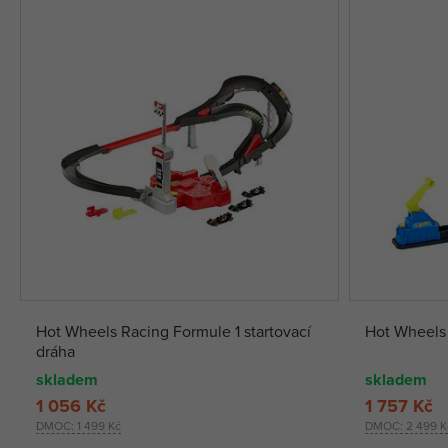
Hot Wheels Racing Formule 1 startovací
Hot Wheels 
dráha
skladem
skladem
1 056 Kč
1 757 Kč
DMOC:
1 499 Kč
DMOC:
2 499 K