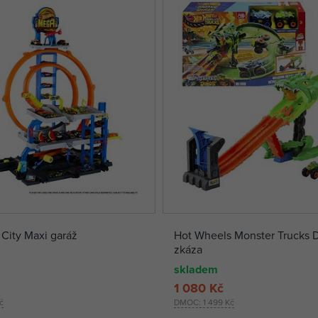
City Maxi garáž
Hot Wheels Monster Trucks D
zkáza
skladem
1 080 Kč
č
DMOC:
1 499 Kč