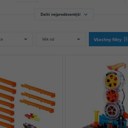
Další nejprodávanější
ce
Věk od
Všechny filtry