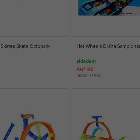
Skates Skate Octopark
Hot Wheels Dráha Šampionát
skladem
461 Kč
DMOC:
639 Kč