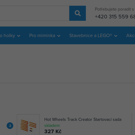
Potřebujete poradit 
+420 315 559 6
o holky
Pro miminka
Stavebnice a LEGO®
Akc
Hot Wheels Track Creator Startovací sada
skladem
2
327 Kč