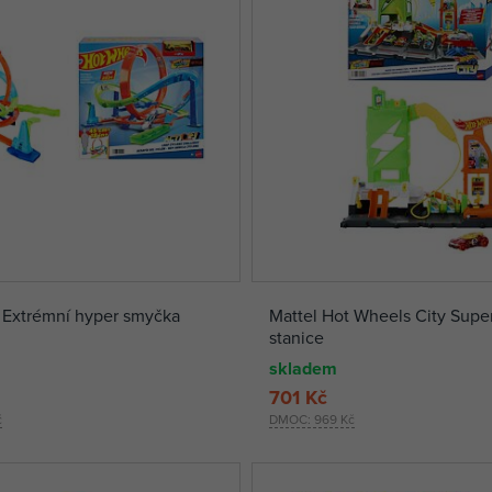
 Extrémní hyper smyčka
Mattel Hot Wheels City Super
stanice
skladem
701 Kč
č
DMOC:
969 Kč