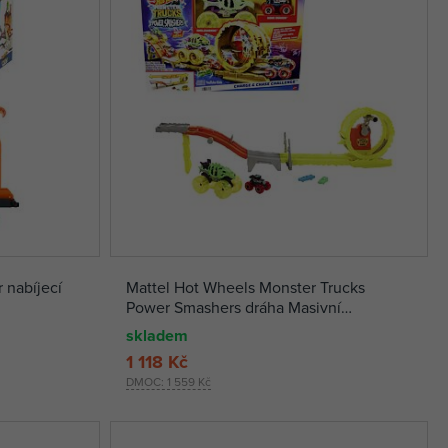
 nabíjecí
Mattel Hot Wheels Monster Trucks
Power Smashers dráha Masivní
destrukce
skladem
1 118 Kč
DMOC:
1 559 Kč