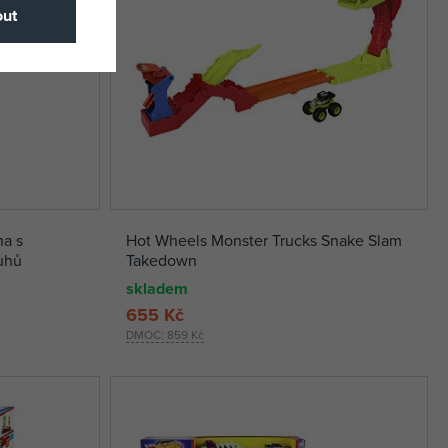
ut
ha s
Hot Wheels Monster Trucks Snake Slam
ruhů
Takedown
skladem
655 Kč
DMOC:
859 Kč