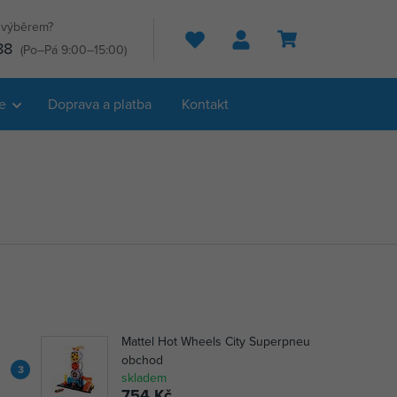
s výběrem?
Hledat
88
(Po–Pá 9:00–15:00)
e
Doprava a platba
Kontakt
Mattel Hot Wheels City Superpneu
obchod
3
skladem
754 Kč