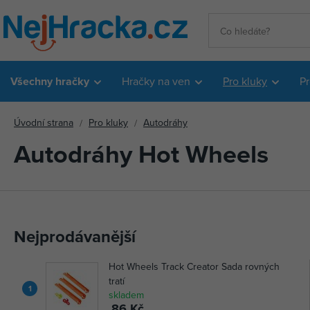
Všechny hračky
Hračky na ven
Pro kluky
Pr
Úvodní strana
Pro kluky
Autodráhy
Autodráhy Hot Wheels
Nejprodávanější
Hot Wheels Track Creator Sada rovných
tratí
1
skladem
86 Kč