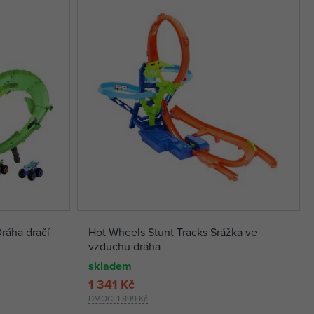
ráha dračí
Hot Wheels Stunt Tracks Srážka ve
vzduchu dráha
skladem
1 341 Kč
DMOC:
1 899 Kč