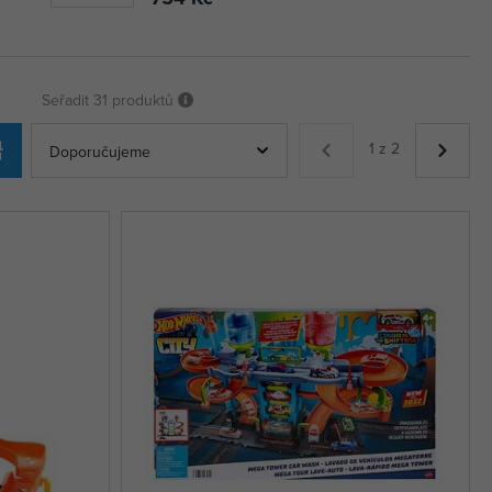
Seřadit
31 produktů
1 z 2