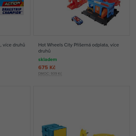
, více druhů
Hot Wheels City Příšerná odplata, více
druhů
skladem
675 Kč
DMOC:
939 Kč