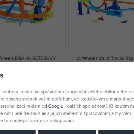
t Wheels DRÁHA ŘETĚZOVÝ
Hot Wheels Stunt Tracks Rap
cyclone
skladem
s
1 006 Kč
č
DMOC:
1 299 Kč
 soubory cookie ke správnému fungování vašeho oblíbeného e-
ní obsahu stránek vašim potřebám, ke statistickým a marketing
ersonalizaci reklam od
Googlu
i dalších společností. Kliknutím na
še nám udělíte souhlas s jejich sběrem a zpracováním a my vám
 ten nejlepší zážitek z nakupování.