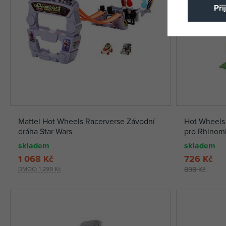
Při
Mattel Hot Wheels Racerverse Závodní
Hot Wheels 
dráha Star Wars
pro Rhinomi
skladem
skladem
1 068 Kč
726 Kč
DMOC:
1 299 Kč
898 Kč