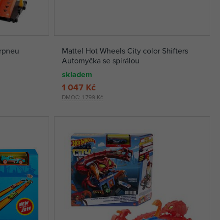
erpneu
Mattel Hot Wheels City color Shifters
Automyčka se spirálou
skladem
1 047 Kč
DMOC:
1 799 Kč