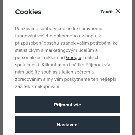
Cookies
Zavřít
LEGO® Pokémon™ 30729
LEGO® Pokémon™ 72150
Používáme soubory cookie ke správnému
Prémioball
Munchlax
fungování vašeho oblíbeného e-shopu, k
skladem
není skladem
přizpůsobení obsahu stránek vašim potřebám, ke
77 Kč
1 290 Kč
statistickým a marketingovým účelům a
105 Kč
1 679 Kč
personalizaci reklam od
Googlu
i dalších
společností. Kliknutím na tlačítko Přijmout vše
Novinky
nám udělíte souhlas s jejich sběrem a
-23%
zpracováním a my vám poskytneme ten nejlepší
zážitek z nakupování.
Přijmout vše
Nastavení
LEGO® Pokémon™ 72151
LEGO® Pokémon™ 72160