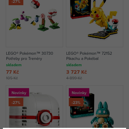
-27%
LEGO® Pokémon™ 30730
LEGO® Pokémon™ 72152
Potřeby pro Trenéry
Pikachu a Pokébal
skladem
skladem
77 Kč
3 727 Kč
105 Kč
4 899 Kč
Novinky
Novinky
-27%
-23%