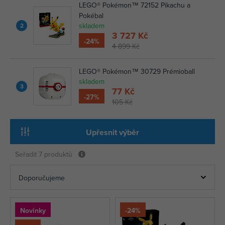
LEGO® Pokémon™ 72152 Pikachu a
Pokébal
skladem
2
3 727 Kč
-24%
4 899 Kč
LEGO® Pokémon™ 30729 Prémioball
skladem
3
77 Kč
-27%
105 Kč
Upřesnit výběr
Seřadit
7 produktů
Novinky
-24%