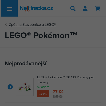
Hledat
LEGO® Pokémon™
Nejprodávanější
LEGO® Pokémon™ 30730 Potřeby pro
Trenéry
skladem
1
77 Kč
-27%
105 Kč