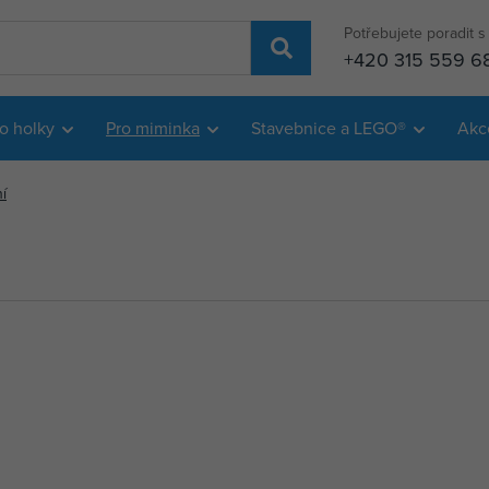
Potřebujete poradit 
+420 315 559 6
o holky
Pro miminka
Stavebnice a LEGO®
Akc
í