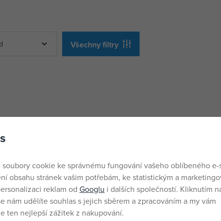
d
Všechny filtry
s
 soubory cookie ke správnému fungování vašeho oblíbeného e-
ní obsahu stránek vašim potřebám, ke statistickým a marketing
ersonalizaci reklam od
Googlu
i dalších společností. Kliknutím na
še nám udělíte souhlas s jejich sběrem a zpracováním a my vám
 ten nejlepší zážitek z nakupování.