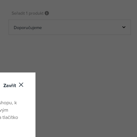
Seřadit
1 produkt
Zavřít
shopu, k
ovým
 tlačítko