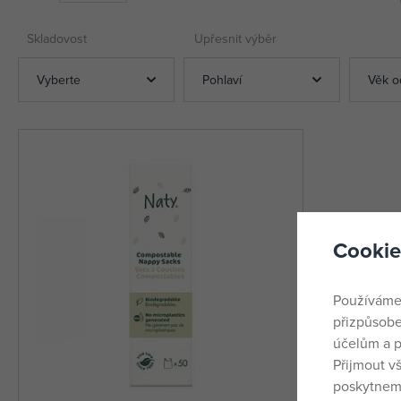
Skladovost
Upřesnit výběr
Vyberte
Pohlaví
Věk o
Cookie
Používáme
přizpůsobe
účelům a p
Přijmout v
poskytneme