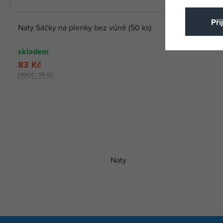
Při
Naty Sáčky na plenky bez vůně (50 ks)
skladem
83 Kč
DMOC:
95 Kč
Naty