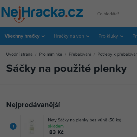
Všechny hračky
Hračky na ven
Pro kluky
Pr
Úvodní strana
Pro miminka
Přebalování
Potřeby k přebalován
Sáčky na použité plenky
Nejprodávanější
Naty Sáčky na plenky bez vůně (50 ks)
skladem
1
83 Kč