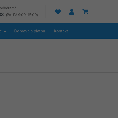
s výběrem?
Hledat
88
(Po–Pá 9:00–15:00)
e
Doprava a platba
Kontakt