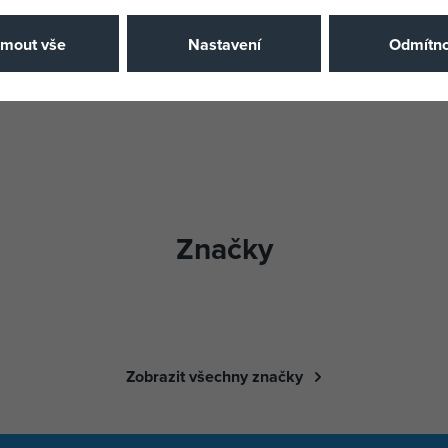
jmout vše
Nastavení
Odmítno
Značky
Zobrazit všechny značky