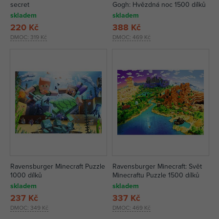
secret
Gogh: Hvězdná noc 1500 dílků
skladem
skladem
220 Kč
388 Kč
DMOC:
319 Kč
DMOC:
469 Kč
Ravensburger Minecraft Puzzle
Ravensburger Minecraft: Svět
1000 dílků
Minecraftu Puzzle 1500 dílků
skladem
skladem
237 Kč
337 Kč
DMOC:
349 Kč
DMOC:
469 Kč