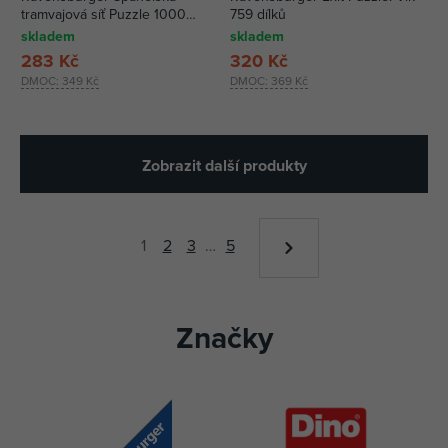
tramvajová síť Puzzle 1000
759 dílků
dílků
skladem
skladem
283 Kč
320 Kč
DMOC:
349 Kč
DMOC:
369 Kč
Zobrazit další produkty
1
2
3
…
5
Značky