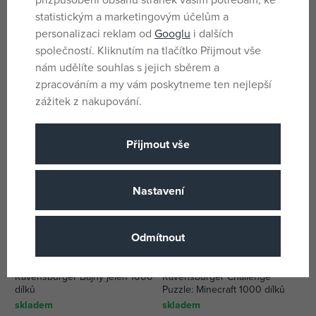
statistickým a marketingovým účelům a
Ravensburger Pokémon
Dino ŽIRAFÍ RODINA 1000
personalizaci reklam od
Googlu
i dalších
Puzzle: Poměr síly, 1000 dílků
Puzzle
společností. Kliknutím na tlačítko Přijmout vše
skladem
skladem
nám udělíte souhlas s jejich sběrem a
251 Kč
214 Kč
zpracováním a my vám poskytneme ten nejlepší
DMOC:
349 Kč
DMOC:
309 Kč
zážitek z nakupování.
Přijmout vše
Nastavení
Odmítnout
Ravensburger Bájný jelen 1000
Ravensburger Challenge
dílků
Puzzle: Minecraft 1000 dílků
skladem
skladem