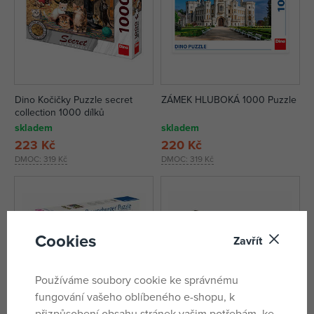
Dino Kočičky Puzzle secret
ZÁMEK HLUBOKÁ 1000 Puzzle
collection 1000 dílků
skladem
skladem
223 Kč
220 Kč
DMOC:
319 Kč
DMOC:
319 Kč
Cookies
Zavřít
Používáme soubory cookie ke správnému
fungování vašeho oblíbeného e-shopu, k
přizpůsobení obsahu stránek vašim potřebám, ke