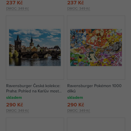
237 Kč
237 Kč
DMOC:
349 Kč
DMOC:
349 Kč
Ravensburger Česká kolekce:
Ravensburger Pokémon 1000
Praha: Pohled na Karlův most
dílků
1000 dílků
skladem
skladem
290 Kč
290 Kč
DMOC:
349 Kč
DMOC:
349 Kč