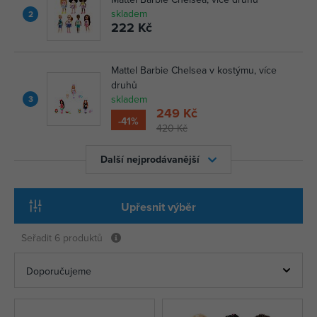
skladem
2
222 Kč
Mattel Barbie Chelsea v kostýmu, více
druhů
skladem
3
249 Kč
-41%
420 Kč
Další nejprodávanější
Upřesnit výběr
Seřadit
6 produktů