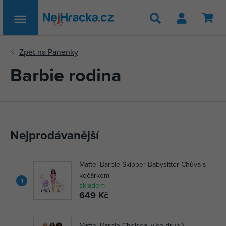
Hledat
Barbie rodina
Nejprodávanější
Mattel Barbie Skipper Babysitter Chůva s
kočárkem
1
skladem
649 Kč
Mattel Barbie Chelsea, více druhů