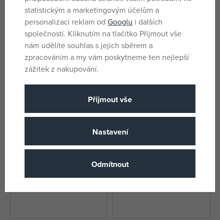
statistickým a marketingovým účelům a
personalizaci reklam od
Googlu
i dalších
společností. Kliknutím na tlačítko Přijmout vše
nám udělíte souhlas s jejich sběrem a
Mattel Barbie Chelsea v
Mattel Barbie Chelsea
zpracováním a my vám poskytneme ten nejlepší
kostýmu, více druhů
Veterinářka, herní set
zážitek z nakupování.
skladem
skladem
249 Kč
673 Kč
Přijmout vše
420 Kč
DMOC:
799 Kč
-55%
-40%
Nastavení
Odmítnout