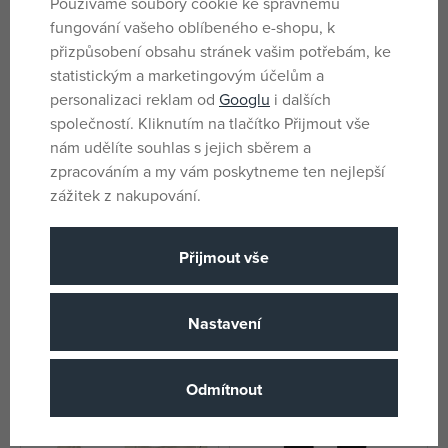
Používáme soubory cookie ke správnému
fungování vašeho oblíbeného e-shopu, k
přizpůsobení obsahu stránek vašim potřebám, ke
statistickým a marketingovým účelům a
personalizaci reklam od
Googlu
i dalších
společností. Kliknutím na tlačítko Přijmout vše
nám udělíte souhlas s jejich sběrem a
zpracováním a my vám poskytneme ten nejlepší
zážitek z nakupování.
T-TOMI Kočárkový kolíček,
Zopa Multifunkční kolíček na
Přijmout vše
pastel pink / růžový
kočárek White
skladem
skladem
126 Kč
94 Kč
Nastavení
DMOC:
149 Kč
DMOC:
109 Kč
Odmítnout