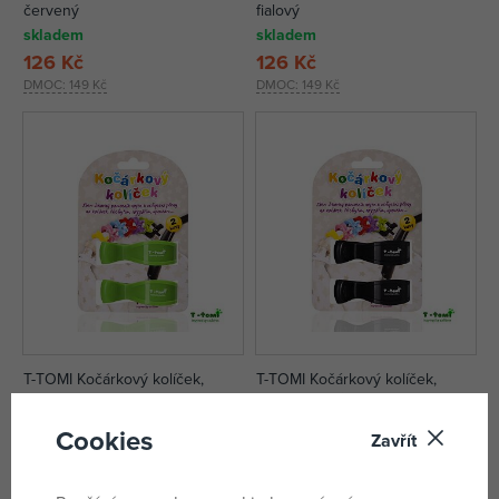
červený
fialový
skladem
skladem
126 Kč
126 Kč
DMOC:
149 Kč
DMOC:
149 Kč
T-TOMI Kočárkový kolíček,
T-TOMI Kočárkový kolíček,
green / zelený
black / černý
skladem
skladem
Cookies
Zavřít
126 Kč
126 Kč
DMOC:
149 Kč
DMOC:
149 Kč