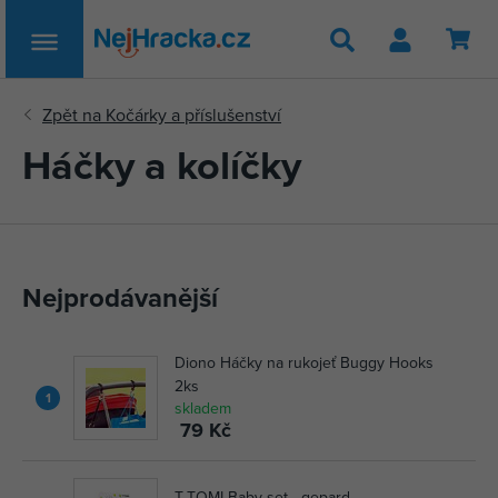
Hledat
Háčky a kolíčky
Nejprodávanější
Diono Háčky na rukojeť Buggy Hooks
2ks
1
skladem
79 Kč
T-TOMI Baby set - gepard