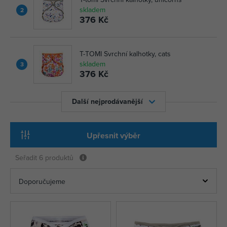
skladem
2
376 Kč
T-TOMI Svrchní kalhotky, cats
skladem
3
376 Kč
Další nejprodávanější
Upřesnit výběr
Seřadit
6 produktů