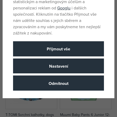
statistickým a marketingovým účelům a
personalizaci reklam od
Googlu
i dalších
společností. Kliknutím na tlačítko Přijmout vše
nám udělíte souhlas s jejich sběrem a
T-TOMI Svrchní kalhotky, cats
T-tomi Svrchní kalhotky, owls
zpracováním a my vám poskytneme ten nejlepší
zážitek z nakupování.
skladem
skladem
376 Kč
376 Kč
DMOC:
429 Kč
DMOC:
429 Kč
Přijmout vše
Nastavení
Odmítnout
T-TOMI Svrchní kalhotky, dogs
Muumi Baby Pants 6 Junior 12-