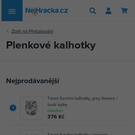
Hledat
Plenkové kalhotky
Nejprodávanější
T-tomi Svrchní kalhotky, grey flowers /
šedé kytky
1
skladem
376 Kč
T-tomi Svrchní kalhotky, unicorns