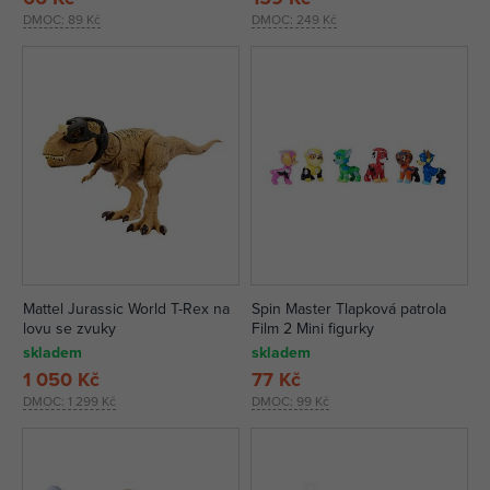
DMOC:
89 Kč
DMOC:
249 Kč
Mattel Jurassic World T-Rex na
Spin Master Tlapková patrola
lovu se zvuky
Film 2 Mini figurky
skladem
skladem
1 050 Kč
77 Kč
DMOC:
1 299 Kč
DMOC:
99 Kč