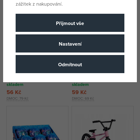
zážitek z nakupování.
Přijmout vše
Nastavení
Odmítnout
Jada Minecraft Nanofigurka v
Puppy Club Kitty Sweetheart
sáčku, 13 druhů
skladem
skladem
56 Kč
59 Kč
DMOC:
79 Kč
DMOC:
69 Kč