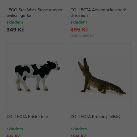
LEGO Star Wars Stormtrooper
COLLECTA Adventní kalendář -
Svítící figurka
dinosauři
skladem
skladem
349 Kč
455 Kč
DMOC:
699 Kč
COLLECTA Fríské tele
COLLECTA Krokodýl nilský
skladem
skladem
66 Kč
159 Kč