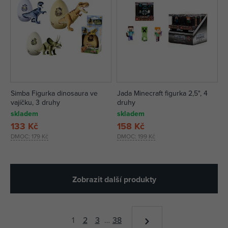
Simba Figurka dinosaura ve
Jada Minecraft figurka 2,5", 4
vajíčku, 3 druhy
druhy
skladem
skladem
133 Kč
158 Kč
DMOC:
179 Kč
DMOC:
199 Kč
Zobrazit další produkty
1
2
3
…
38