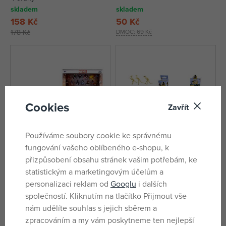
skladem
skladem
158 Kč
50 Kč
178 Kč
DMOC:
69 Kč
Cookies
Zavřít
Používáme soubory cookie ke správnému
fungování vašeho oblíbeného e-shopu, k
přizpůsobení obsahu stránek vašim potřebám, ke
Marvel Kovové sběratelské
Simba Sada na vykopávání
statistickým a marketingovým účelům a
nanofigurky 20 ks
dinosaura, 12 druhů
personalizaci reklam od
Googlu
i dalších
skladem
skladem
společností. Kliknutím na tlačítko Přijmout vše
619 Kč
63 Kč
nám udělíte souhlas s jejich sběrem a
DMOC:
899 Kč
DMOC:
79 Kč
zpracováním a my vám poskytneme ten nejlepší