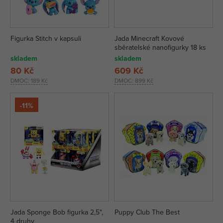
Figurka Stitch v kapsuli
Jada Minecraft Kovové
sběratelské nanofigurky 18 ks
skladem
skladem
80 Kč
609 Kč
DMOC:
189 Kč
DMOC:
899 Kč
-11%
Jada Sponge Bob figurka 2,5",
Puppy Club The Best
4 druhy