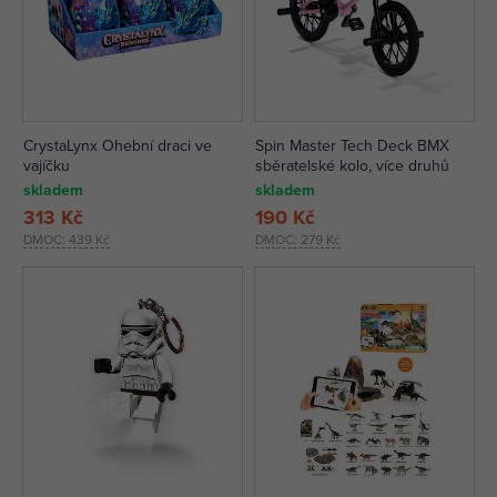
CrystaLynx Ohební draci ve
Spin Master Tech Deck BMX
vajíčku
sběratelské kolo, více druhů
skladem
skladem
313 Kč
190 Kč
DMOC:
439 Kč
DMOC:
279 Kč