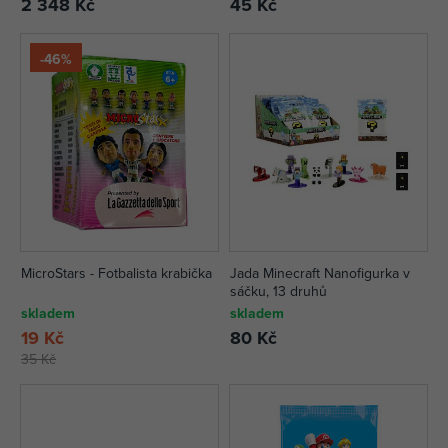
2 348 Kč
45 Kč
-46%
MicroStars - Fotbalista krabička
Jada Minecraft Nanofigurka v
sáčku, 13 druhů
skladem
skladem
19 Kč
80 Kč
35 Kč