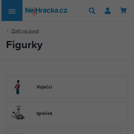
Hledat
Figurky
Vojáčci
Igráček