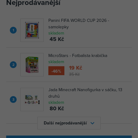
Nejprodávanější
Panini FIFA WORLD CUP 2026 -
samolepky
1
skladem
45 Kč
MicroStars - Fotbalista krabička
skladem
2
19 Kč
-46%
35 Kč
Jada Minecraft Nanofigurka v sáčku, 13
druhů
3
skladem
80 Kč
Další nejprodávanější