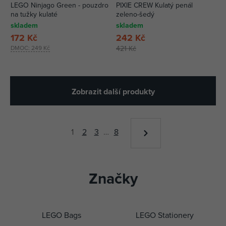
LEGO Ninjago Green - pouzdro
PIXIE CREW Kulatý penál
na tužky kulaté
zeleno-šedý
skladem
skladem
172 Kč
242 Kč
DMOC:
249 Kč
421 Kč
Zobrazit další produkty
1
2
3
…
8
Značky
LEGO Bags
LEGO Stationery