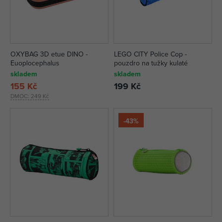
OXYBAG 3D etue DINO -
LEGO CITY Police Cop -
Euoplocephalus
pouzdro na tužky kulaté
skladem
skladem
155 Kč
199 Kč
DMOC:
249 Kč
-43%