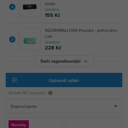
kulaté
2
skladem
155 Kč
SQUISHMALLOWS Pouzdro - jednorožec
Lola
3
skladem
228 Kč
Další nejprodávanější
Upřesnit výběr
Seřadit
187 produktů
Novinky