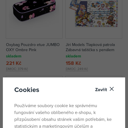
Oxybag Pouzdro etue JUMBO
Jiri Models Tlapková patrola
OXY Ombre Pink
Zábavná taštička s penálem
skladem
skladem
221 Kč
158 Kč
DMOC:
379 Kč
DMOC:
249 Kč
Cookies
Zavřít
Používáme soubory cookie ke správnému
fungování vašeho oblíbeného e-shopu, k
přizpůsobení obsahu stránek vašim potřebám, ke
statistickým a marketingovým účelům a