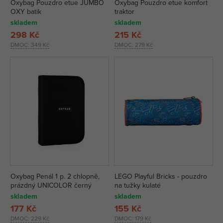
Oxybag Pouzdro etue JUMBO
Oxybag Pouzdro etue komfort
OXY batik
traktor
skladem
skladem
298 Kč
215 Kč
DMOC:
349 Kč
DMOC:
279 Kč
Oxybag Penál 1 p. 2 chlopně,
LEGO Playful Bricks - pouzdro
prázdný UNICOLOR černý
na tužky kulaté
skladem
skladem
177 Kč
155 Kč
DMOC:
229 Kč
DMOC:
179 Kč