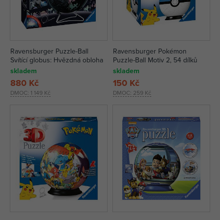
Ravensburger Puzzle-Ball
Ravensburger Pokémon
Svítící globus: Hvězdná obloha
Puzzle-Ball Motiv 2, 54 dílků
skladem
skladem
880 Kč
150 Kč
DMOC:
1 149 Kč
DMOC:
259 Kč