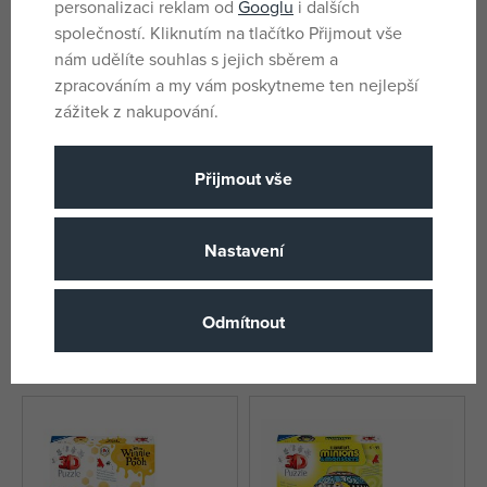
personalizaci reklam od
Googlu
i dalších
společností. Kliknutím na tlačítko Přijmout vše
nám udělíte souhlas s jejich sběrem a
zpracováním a my vám poskytneme ten nejlepší
zážitek z nakupování.
Přijmout vše
Nastavení
Ravensburger Hello Kitty 3D
Ravensburger Disney: Angel
Puzzle-Ball 73 dílků
Puzzle-Ball 3D 77 dílků
Odmítnout
skladem
skladem
275 Kč
221 Kč
DMOC:
399 Kč
DMOC:
399 Kč