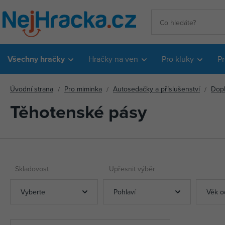
Všechny hračky
Hračky na ven
Pro kluky
Pr
Úvodní strana
Pro miminka
Autosedačky a příslušenství
Dop
Těhotenské pásy
Skladovost
Upřesnit výběr
Vyberte
Pohlaví
Věk o