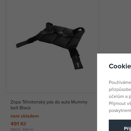
Cookie
Používáme
přizpůsobe
účelům a p
Zopa Těhotenský pás do auta Mummy
Přijmout v
belt Black
poskytneme
není skladem
491 Kč
Při
DMOC:
569 Kč