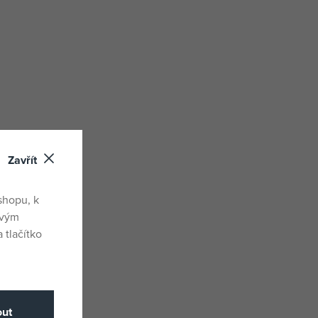
Zavřít
shopu, k
ovým
 tlačítko
ut