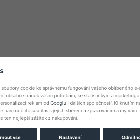
s
 soubory cookie ke správnému fungování vašeho oblíbeného e-
ní obsahu stránek vašim potřebám, ke statistickým a marketing
ersonalizaci reklam od
Googlu
i dalších společností. Kliknutím na
še nám udělíte souhlas s jejich sběrem a zpracováním a my vám
 ten nejlepší zážitek z nakupování.
jmout vše
Nastavení
Odmítno