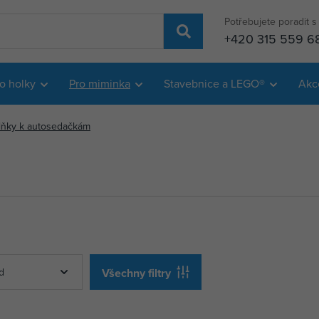
Potřebujete poradit 
+420 315 559 6
o holky
Pro miminka
Stavebnice a LEGO®
Akc
lňky k autosedačkám
d
Všechny filtry