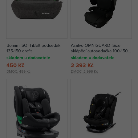
Bomimi SOFI iBelt podsedák
Asalvo OMNIGUARD iSize
135-150 grafit
sklápěcí autosedačka 100-150,
černá
skladem u dodavatele
skladem u dodavatele
450 Kč
2 393 Kč
DMOC:
499 Kč
DMOC:
2 999 Kč