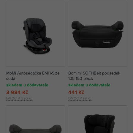
MoMi Autosedačka EMI i-Size
Bomimi SOFI iBelt podsedák
šedá
135-150 black
skladem u dodavatele
skladem u dodavatele
3 984 Kč
441 Kč
DMOC:
4 390 Kč
DMOC:
499 Kč