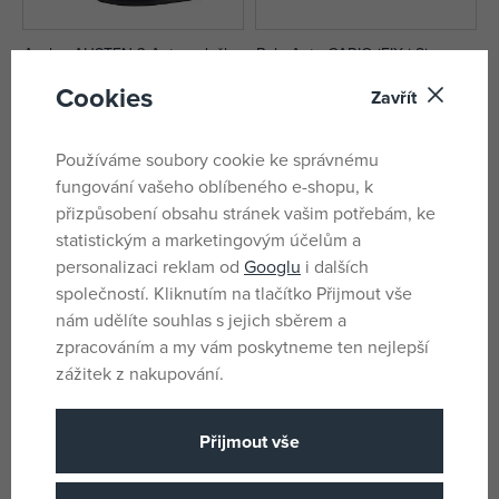
Asalvo AUSTEN 3 Autosedačka
BabyAuto CARIO iFIX i-Size
i-Size 40-150, 360° šedá
360 40-150 autosedačka černá
Cookies
Zavřít
skladem u dodavatele
skladem u dodavatele
5 999 Kč
4 548 Kč
DMOC:
5 699 Kč
Používáme soubory cookie ke správnému
fungování vašeho oblíbeného e-shopu, k
přizpůsobení obsahu stránek vašim potřebám, ke
statistickým a marketingovým účelům a
personalizaci reklam od
Googlu
i dalších
společností. Kliknutím na tlačítko Přijmout vše
nám udělíte souhlas s jejich sběrem a
zpracováním a my vám poskytneme ten nejlepší
zážitek z nakupování.
Přijmout vše
BabyAuto VALORA i-Fix i-Size
BabyAuto VALORA i-Fix i-Size
360° 40-150 autosedačka černá
360° 40-150 autosedačka
zelená
skladem u dodavatele
skladem u dodavatele