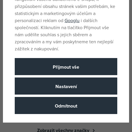
přizpůsobení obsahu stránek vašim potřebám, ke
statistickým a marketingovým účelům a
personalizaci reklam od
Googlu
i dalších
Ludi Hračky do vody zvířátka z
Playgro Veselé vodolepky do
louky 4
vany
společností. Kliknutím na tlačítko Přijmout vše
skladem
skladem
nám udělíte souhlas s jejich sběrem a
179 Kč
144 Kč
zpracováním a my vám poskytneme ten nejlepší
DMOC:
245 Kč
DMOC:
199 Kč
zážitek z nakupování.
Přijmout vše
Značky
Nastavení
Odmítnout
Zobrazit všechny značky