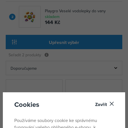
Playgro Veselé vodolepky do vany
skladem
2
144 Kč
Upřesnit výběr
Seřadit
2 produkty
Cookies
Zavřít
Používáme soubory cookie ke správnému
fungování vašeho oblíbeného e-shopu, k