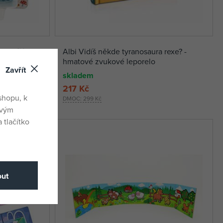
e zvířátky z
Albi Vidíš někde tyranosaura rexe? -
hmatové zvukové leporelo
Zavřít
skladem
217 Kč
shopu, k
DMOC:
299 Kč
ovým
 tlačítko
ut