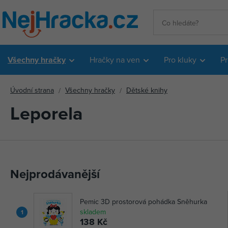
Všechny hračky
Hračky na ven
Pro kluky
Pr
Úvodní strana
Všechny hračky
Dětské knihy
Leporela
Nejprodávanější
Pemic 3D prostorová pohádka Sněhurka
skladem
1
138 Kč