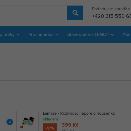
Potřebujete poradit 
+420 315 559 6
o holky
Pro miminka
Stavebnice a LEGO®
Akc
Lamaze - Rozkládací leporelo housenka
skladem
2
399 Kč
-17%
483 Kč