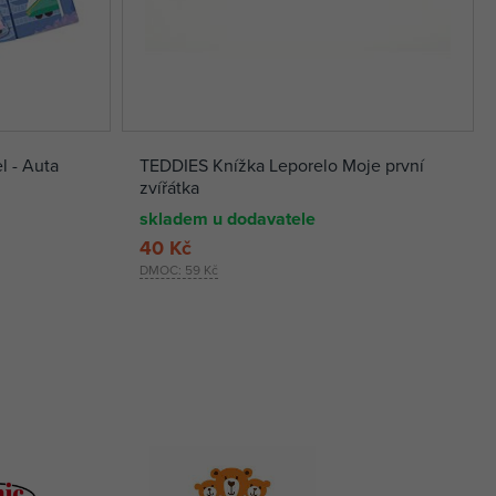
l - Auta
TEDDIES Knížka Leporelo Moje první
zvířátka
skladem u dodavatele
40 Kč
DMOC:
59 Kč