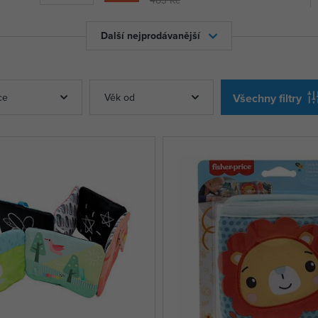
Další nejprodávanější
ce
Věk od
Všechny filtry