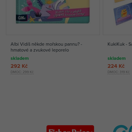
Albi Vidíš někde mořskou pannu? -
KukiKuk - Sa
hmatové a zvukové leporelo
skladem
skladem
292 Kč
224 Kč
DMOC:
299 Kč
DMOC:
319 Kč