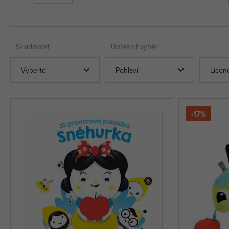
Skladovost
Upřesnit výběr
Vyberte
Pohlaví
Licen
-17%