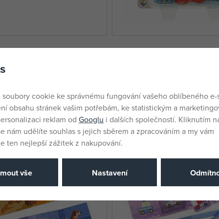
zkládací leporelo housenka
Fisher Price Měkké leporelo s
džungle
s
skladem
361 Kč
 soubory cookie ke správnému fungování vašeho oblíbeného e-
DMOC:
419 Kč
ní obsahu stránek vašim potřebám, ke statistickým a marketing
ersonalizaci reklam od
Googlu
i dalších společností. Kliknutím na
še nám udělíte souhlas s jejich sběrem a zpracováním a my vám
 ten nejlepší zážitek z nakupování.
jmout vše
Nastavení
Odmítno