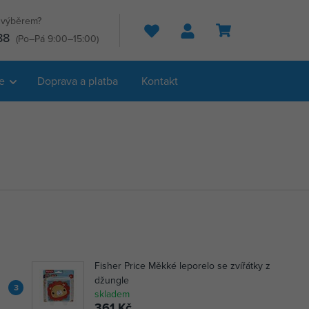
s výběrem?
Hledat
88
(Po–Pá 9:00–15:00)
e
Doprava a platba
Kontakt
Fisher Price Měkké leporelo se zvířátky z
džungle
3
skladem
361 Kč