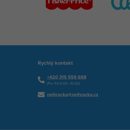
Rychlý kontakt
+420 315 559 688
(Po–Pá 9:00–15:00)
nejhracka@nejhracka.cz