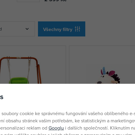
d
Všechny filtry
s
 soubory cookie ke správnému fungování vašeho oblíbeného e-
ní obsahu stránek vašim potřebám, ke statistickým a marketing
ersonalizaci reklam od
Googlu
i dalších společností. Kliknutím na