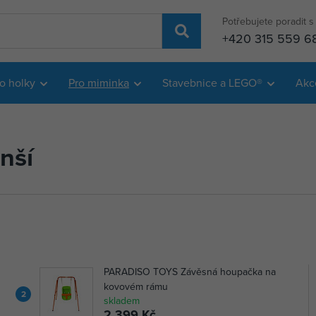
Potřebujete poradit 
+420 315 559 6
o holky
Pro miminka
Stavebnice a LEGO®
Akc
nší
PARADISO TOYS Závěsná houpačka na
kovovém rámu
2
skladem
2 399 Kč