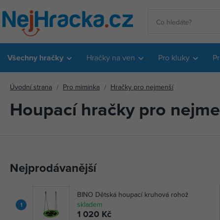
Všechny hračky
Hračky na ven
Pro kluky
Pr
Úvodní strana
Pro miminka
Hračky pro nejmenší
Houpací hračky pro nejme
Nejprodávanější
BINO Dětská houpací kruhová rohož
skladem
1
1 020 Kč