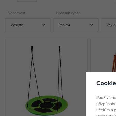
Skladovost
Upřesnit výběr
Vyberte
Pohlaví
Věk o
Cookie
Používáme
přizpůsobe
účelům a p