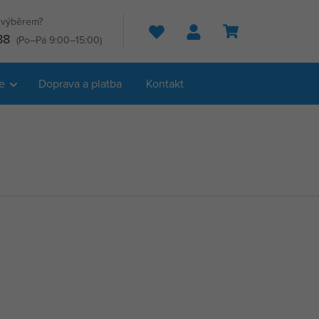
s výběrem?
Hledat
88
(Po–Pá 9:00–15:00)
e
Doprava a platba
Kontakt