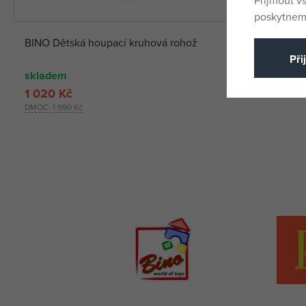
Přijmout v
poskytneme
BINO Dětská houpací kruhová rohož
PARADISO T
kovovém r
Při
skladem
skladem
1 020 Kč
2 399 Kč
DMOC:
1 990 Kč