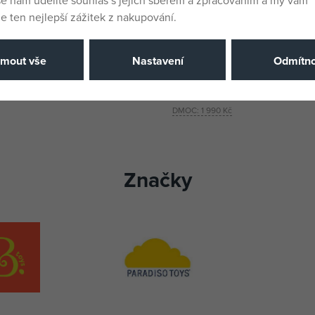
še nám udělíte souhlas s jejich sběrem a zpracováním a my vám
 ten nejlepší zážitek z nakupování.
OYS Závěsná houpačka na
B.TOYS Houpací jednorožec D
ámu
jmout vše
Nastavení
Odmítno
není skladem
1 479 Kč
DMOC:
1 990 Kč
Značky