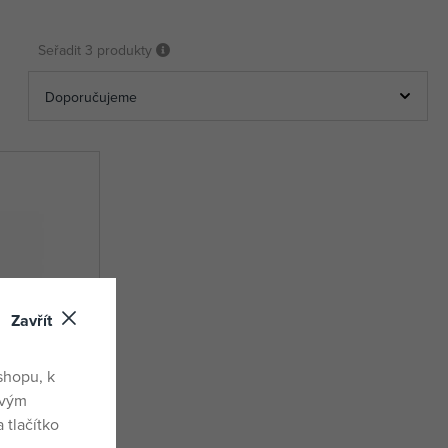
Seřadit
3 produkty
Zavřít
shopu, k
ovým
 tlačítko