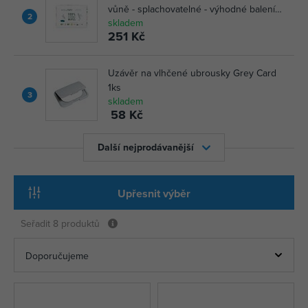
vůně - splachovatelné - výhodné balení
2
skladem
(3 x 56 ks)
251 Kč
Uzávěr na vlhčené ubrousky Grey Card
1ks
3
skladem
58 Kč
Další nejprodávanější
Upřesnit výběr
Seřadit
8 produktů