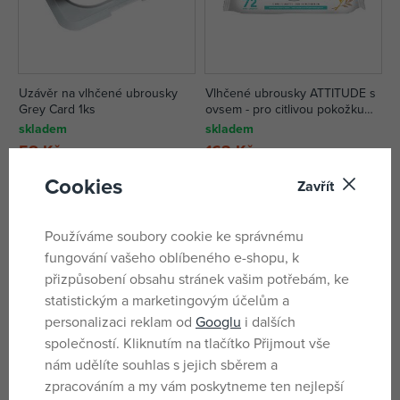
Uzávěr na vlhčené ubrousky
Vlhčené ubrousky ATTITUDE s
Grey Card 1ks
ovsem - pro citlivou pokožku
(72 ks)
skladem
skladem
58 Kč
163 Kč
DMOC:
69 Kč
DMOC:
199 Kč
Cookies
Zavřít
-13%
Používáme soubory cookie ke správnému
fungování vašeho oblíbeného e-shopu, k
přizpůsobení obsahu stránek vašim potřebám, ke
statistickým a marketingovým účelům a
personalizaci reklam od
Googlu
i dalších
společností. Kliknutím na tlačítko Přijmout vše
nám udělíte souhlas s jejich sběrem a
zpracováním a my vám poskytneme ten nejlepší