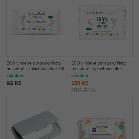
ECO vlhčené ubrousky Naty
ECO vlhčené ubrousky Naty
bez vůně - splachovatelné (56
bez vůně - splachovatelné -
ks)
výhodné balení (3 x 56 ks)
skladem
skladem
92 Kč
251 Kč
DMOC:
254 Kč