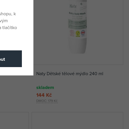
shopu, k
ovým
 tlačítko
ut
Naty Dětské tělové mýdlo 240 ml
skladem
144 Kč
DMOC:
179 Kč