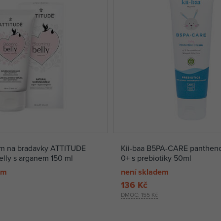
ém na bradavky ATTITUDE
Kii-baa B5PA-CARE pantheno
lly s arganem 150 ml
0+ s prebiotiky 50ml
em
není skladem
136 Kč
DMOC:
155 Kč