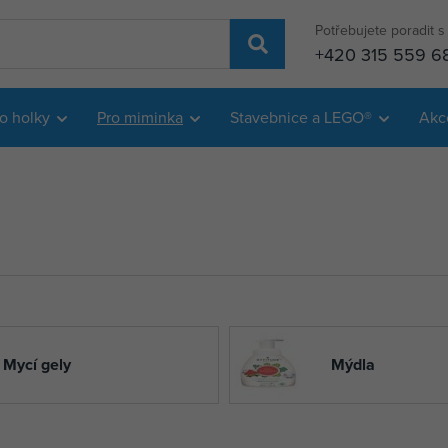
Potřebujete poradit 
+420 315 559 6
o holky
Pro miminka
Stavebnice a LEGO®
Akc
Mycí gely
Mýdla