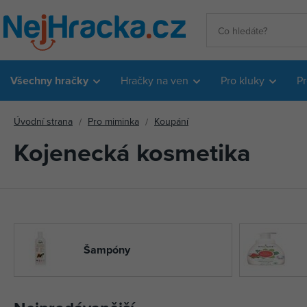
Všechny hračky
Hračky na ven
Pro kluky
Pr
Úvodní strana
Pro miminka
Koupání
Kojenecká kosmetika
Šampóny