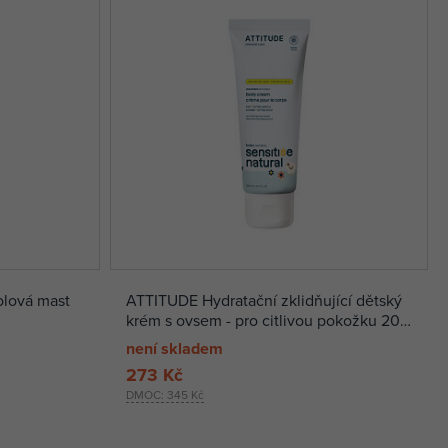
lová mast
ATTITUDE Hydratační zklidňující dětský
krém s ovsem - pro citlivou pokožku 200
ml
není skladem
273 Kč
DMOC:
345 Kč