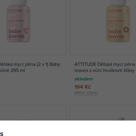
 mycí pěna (2 v 1) Baby
ATTITUDE Dětská mycí pěna (2 v 1) Bab
vůně 295 ml
leaves s vůní hruškové šťávy
skladem
194 Kč
DMOC:
239 Kč
s