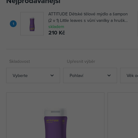
Nejprodávanější
ATTITUDE Dětské tělové mýdlo a šampon
(2 v 1) Little leaves s vůní vanilky a hrušky
1
skladem
473 ml
210 Kč
Skladovost
Upřesnit výběr
Vyberte
Pohlaví
Věk o