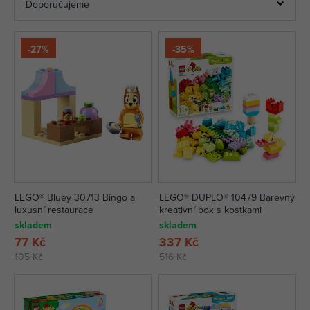
-27%
-35%
LEGO® Bluey 30713 Bingo a
LEGO® DUPLO® 10479 Barevný
luxusní restaurace
kreativní box s kostkami
skladem
skladem
77 Kč
337 Kč
105 Kč
516 Kč