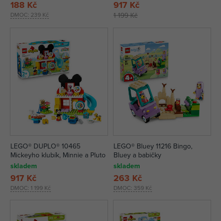
188 Kč
917 Kč
DMOC:
239 Kč
1 199 Kč
LEGO® DUPLO® 10465
LEGO® Bluey 11216 Bingo,
Mickeyho klubík, Minnie a Pluto
Bluey a babičky
skladem
skladem
917 Kč
263 Kč
DMOC:
1 199 Kč
DMOC:
359 Kč