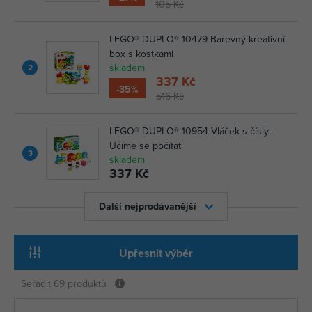
105 Kč
LEGO® DUPLO® 10479 Barevný kreativní
box s kostkami
skladem
2
337 Kč
-35%
516 Kč
LEGO® DUPLO® 10954 Vláček s čísly –
Učíme se počítat
3
skladem
337 Kč
Další nejprodávanější
Upřesnit výběr
Seřadit
69 produktů