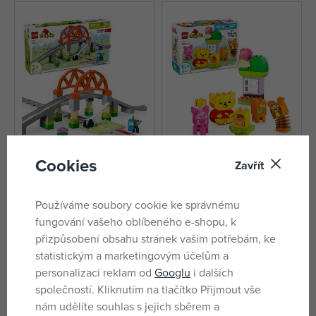
Cookies
Zavřít
LEGO® DUPLO® 10426
LEGO® DUPLO® ǀ Disney 10457
Železniční most a koleje –
Narozeninová oslava Medvídka
rozšiřující sada
Pú
skladem
skladem
Používáme soubory cookie ke správnému
720 Kč
344 Kč
fungování vašeho oblíbeného e-shopu, k
DMOC:
959 Kč
DMOC:
469 Kč
přizpůsobení obsahu stránek vašim potřebám, ke
statistickým a marketingovým účelům a
personalizaci reklam od
Googlu
i dalších
společností. Kliknutím na tlačítko Přijmout vše
nám udělíte souhlas s jejich sběrem a