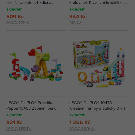
Hasičské auto s hadicí a
království: Kreativní krabička s
hasičem
Elsou a Olafem
skladem
skladem
509 Kč
344 Kč
DMOC:
709 Kč
516 Kč
LEGO® DUPLO® Prasátko
LEGO® DUPLO® 10478
Peppa 10453 Zábavní park
Kreativní rampy s autíčky 3 v 1
skladem
skladem
921 Kč
1 266 Kč
DMOC:
1 199 Kč
DMOC:
1 679 Kč