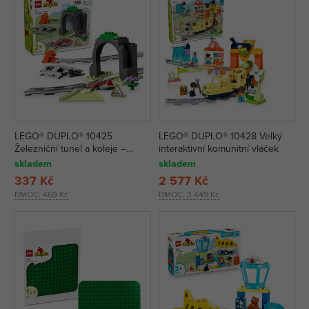
LEGO® DUPLO® 10425
LEGO® DUPLO® 10428 Velký
Železniční tunel a koleje –
interaktivní komunitní vláček
rozšiřující sada
skladem
skladem
337 Kč
2 577 Kč
DMOC:
469 Kč
DMOC:
3 449 Kč