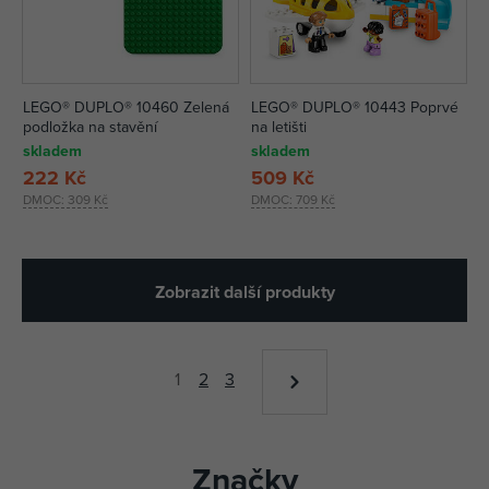
LEGO® DUPLO® 10460 Zelená
LEGO® DUPLO® 10443 Poprvé
podložka na stavění
na letišti
skladem
skladem
222 Kč
509 Kč
DMOC:
309 Kč
DMOC:
709 Kč
Zobrazit další produkty
1
2
3
Značky