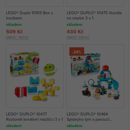
LEGO® Duplo 10913 Box s
LEGO® DUPLO® 10475 Vozidla
kostkami
na stavbě 3 v 1
skladem
skladem
509 Kč
430 Kč
DMOC:
780 Kč
DMOC:
599 Kč
-24%
LEGO® DUPLO® 10477
LEGO® DUPLO® 10464
Roztomilí kreativní mazlíčci 3 v 1
Spideyho tým a pavoučí
základna
skladem
skladem