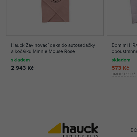
Hauck Zavinovací deka do autosedačky
Bomimi HRA
a kočárku Minnie Mouse Rose
oboustranná
skladem
skladem
2 943 Kč
573 Kč
DMOC:
699 Kč
BO