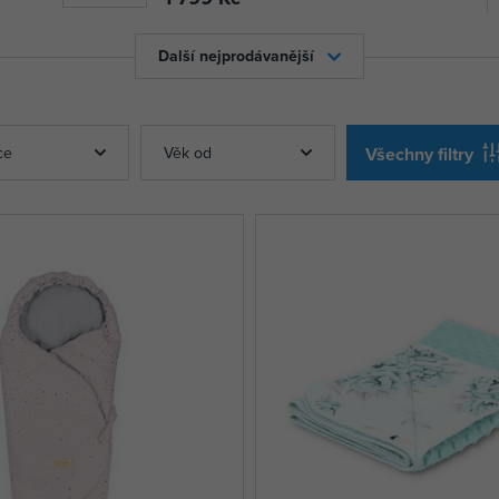
Další nejprodávanější
ce
Věk od
Všechny filtry