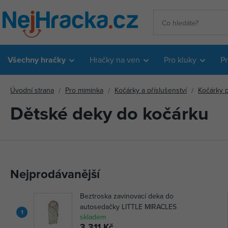
Všechny hračky
Hračky na ven
Pro kluky
Pr
Úvodní strana
Pro miminka
Kočárky a příslušenství
Kočárky p
Dětské deky do kočárku
Nejprodávanější
Beztroska zavinovací deka do
autosedačky LITTLE MIRACLES
1
skladem
3 311 Kč