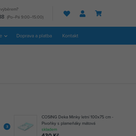
s výběrem?
Hledat
88
(Po–Pá 9:00–15:00)
e
Doprava a platba
Kontakt
COSING Deka Minky letní 100x75 cm -
Pivoňky s plameňáky mátová
3
skladem
430 Kč