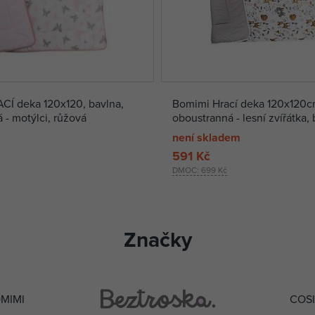
CÍ deka 120x120, bavlna,
Bomimi Hrací deka 120x120c
 - motýlci, růžová
oboustranná - lesní zvířátka,
není skladem
591 Kč
DMOC:
699 Kč
Značky
MIMI
COS