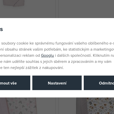
avinovací deka do
COSING Deka Minky letní 10
s
y PINK DOTS
Pivoňky s plameňáky mátová
skladem
 soubory cookie ke správnému fungování vašeho oblíbeného e-
430 Kč
ní obsahu stránek vašim potřebám, ke statistickým a marketing
ersonalizaci reklam od
Googlu
i dalších společností. Kliknutím na
še nám udělíte souhlas s jejich sběrem a zpracováním a my vám
 ten nejlepší zážitek z nakupování.
jmout vše
Nastavení
Odmítno