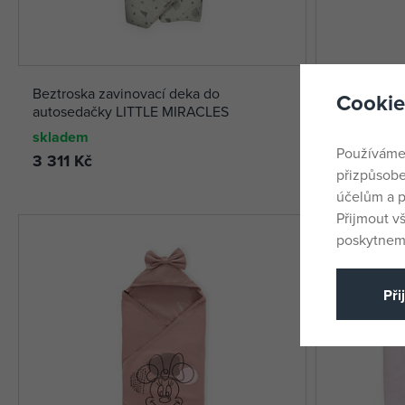
Beztroska zavinovací deka do
Beztroska z
Cookie
autosedačky LITTLE MIRACLES
autosedačk
skladem
skladem
Používáme
3 311 Kč
1 799 Kč
přizpůsobe
účelům a p
Přijmout v
poskytneme
Při