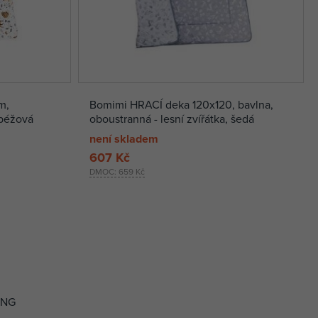
m,
Bomimi HRACÍ deka 120x120, bavlna,
 béžová
oboustranná - lesní zvířátka, šedá
není skladem
607 Kč
DMOC:
659 Kč
ING