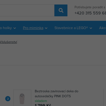
Potřebujete poradit 
+420 315 559 6
o holky
Pro miminka
Stavebnice a LEGO®
Akc
říslušenství
Beztroska zavinovací deka do
autosedačky PINK DOTS
2
skladem
1 799 Kč