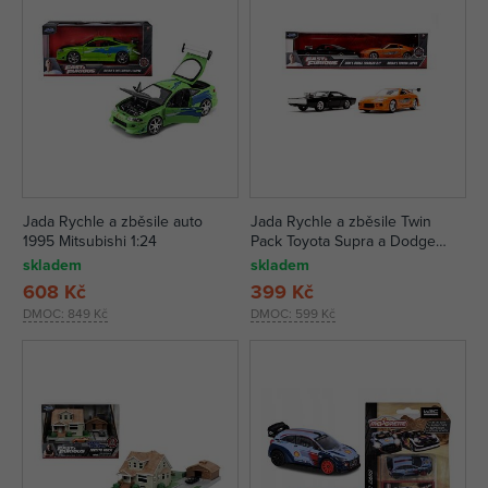
Jada Rychle a zběsile auto
Jada Rychle a zběsile Twin
1995 Mitsubishi 1:24
Pack Toyota Supra a Dodge
Charger 1:32
skladem
skladem
608 Kč
399 Kč
DMOC:
849 Kč
DMOC:
599 Kč