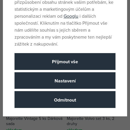
přizpůsobení obsahu stránek vašim potřebám, ke
statistickým a marketingovým účelům a
personalizaci reklam od
Googlu
i dalších
Majorette 2005 Chevrolet
Kovap Tatra 815 Hasič
Corvette C6 R Autíčko
společností. Kliknutím na tlačítko Přijmout vše
skladem
skladem
nám udělíte souhlas s jejich sběrem a
189 Kč
1 185 Kč
zpracováním a my vám poskytneme ten nejlepší
DMOC:
249 Kč
DMOC:
1 699 Kč
zážitek z nakupování.
Přijmout vše
Nastavení
Odmítnout
Majorette Vintage 5 ks Dárková
Majorette Volvo set 3 ks, 2
sada
druhy