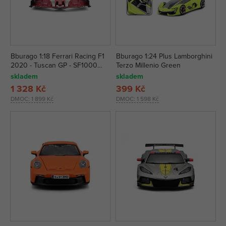
Bburago 1:18 Ferrari Racing F1
Bburago 1:24 Plus Lamborghini
2020 - Tuscan GP - SF1000
Terzo Millenio Green
nr.5 Sebastian Vettel
skladem
skladem
1 328 Kč
399 Kč
DMOC:
1 899 Kč
DMOC:
1 598 Kč