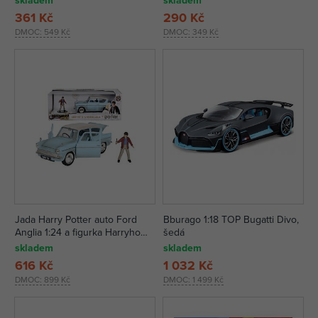
skladem
skladem
361 Kč
290 Kč
DMOC:
549 Kč
DMOC:
349 Kč
Jada Harry Potter auto Ford
Bburago 1:18 TOP Bugatti Divo,
Anglia 1:24 a figurka Harryho
šedá
Pottera
skladem
skladem
616 Kč
1 032 Kč
DMOC:
899 Kč
DMOC:
1 499 Kč