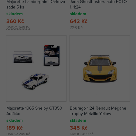
Majorette Lamborghini Dárková
Jada Ghostbusters auto ECTO-
sada 5 ks
1, 1:24
skladem
skladem
360 Kč
642 Kč
DMOC:
549 Kč
726 Kč
Majorette 1965 Shelby GT350
Bburago 1:24 Renault Mégane
Autíčko
Trophy Metallic Yellow
skladem
skladem
189 Kč
345 Kč
DMOC:
249 Kč
DMOC:
499 Kč