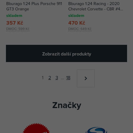
Bburago 1:24 Plus Porsche 911
Bburago 1:24 Racing - 2020
GT3 Orange
Chevrolet Corvette - C8R #4
Yellow
skladem
skladem
357 Kč
470 Kč
DMOC:
599 Kč
DMOC:
649 Kč
Zobrazit další produkty
1
2
3
…
18
Značky