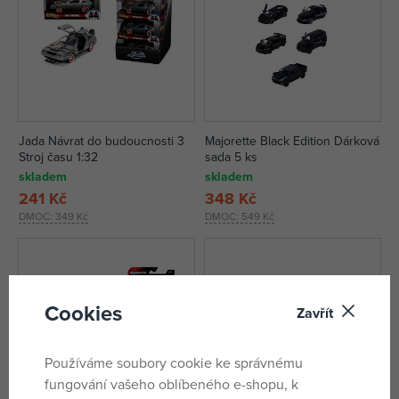
Jada Návrat do budoucnosti 3
Majorette Black Edition Dárková
Stroj času 1:32
sada 5 ks
skladem
skladem
241 Kč
348 Kč
DMOC:
349 Kč
DMOC:
549 Kč
Cookies
Zavřít
Používáme soubory cookie ke správnému
fungování vašeho oblíbeného e-shopu, k