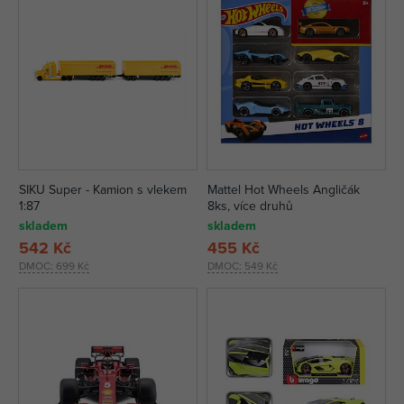
SIKU Super - Kamion s vlekem
Mattel Hot Wheels Angličák
1:87
8ks, více druhů
skladem
skladem
542 Kč
455 Kč
DMOC:
699 Kč
DMOC:
549 Kč