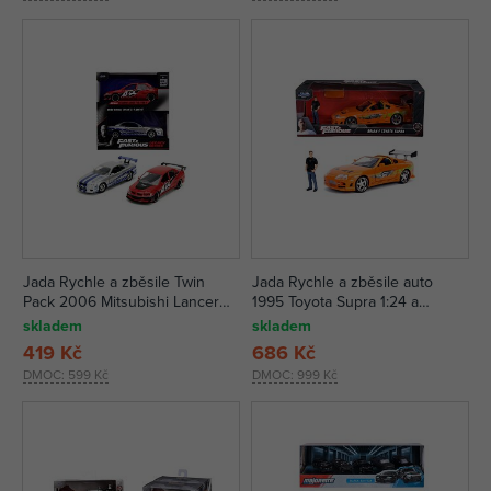
Jada Rychle a zběsile Twin
Jada Rychle a zběsile auto
Pack 2006 Mitsubishi Lancer
1995 Toyota Supra 1:24 a
Evo IX + Brianův 2002 Nissan
figurka Brian O’Conner
skladem
skladem
Skyline GTR R34
419 Kč
686 Kč
DMOC:
599 Kč
DMOC:
999 Kč