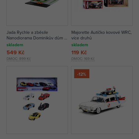
Jada Rychle a zběsile
Majorette Autíčko kovové WRC,
Nanodiorama Dominikův dům s
více druhů
autíčky
skladem
skladem
549 Kč
119 Kč
DMOC:
899 Kč
DMOC:
169 Kč
-12%