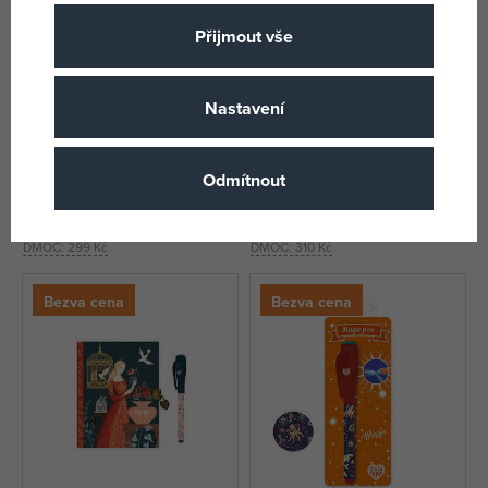
Přijmout vše
Nastavení
DJECO Malý Tajný deník Steve
DJECO Tajný deník Owen s
magickým perem
Odmítnout
skladem
skladem
243 Kč
261 Kč
DMOC:
299 Kč
DMOC:
310 Kč
Bezva cena
Bezva cena