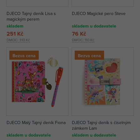
DJECO Tajný deník Lisa s
DJECO Magické pero Steve
magickým perem
skladem
skladem u dodavatele
251 Kč
76 Kč
DMOC:
310 Kč
DMOC:
110 Kč
Bezva cena
Bezva cena
DJECO Malý Tajný deník Fiona
DJECO Tajný deník s číselným
zámkem Lam
skladem u dodavatele
skladem u dodavatele