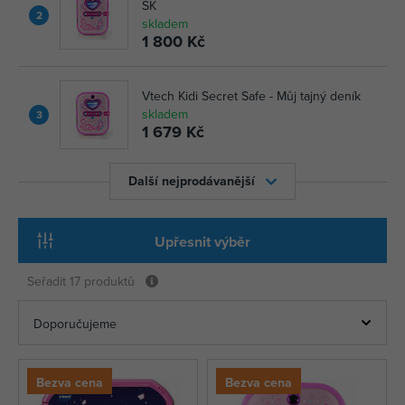
SK
2
skladem
1 800 Kč
Vtech Kidi Secret Safe - Můj tajný deník
skladem
3
1 679 Kč
Další nejprodávanější
Upřesnit výběr
Seřadit
17 produktů
Bezva cena
Bezva cena