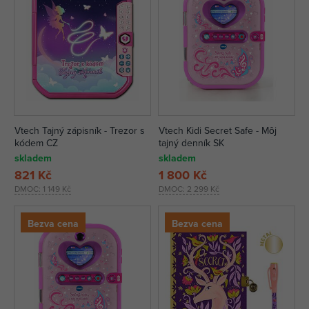
Vtech Tajný zápisník - Trezor s
Vtech Kidi Secret Safe - Môj
kódem CZ
tajný denník SK
skladem
skladem
821 Kč
1 800 Kč
DMOC:
1 149 Kč
DMOC:
2 299 Kč
Bezva cena
Bezva cena