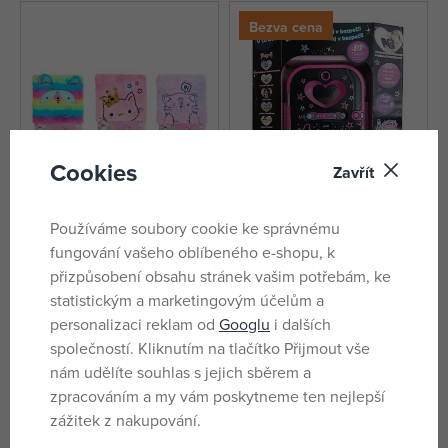
Bezva cena
Cookies
Zavřít
Používáme soubory cookie ke správnému
Create it! Plyšový deníček, 3
Vtech Kidi Secret Safe - Môj
fungování vašeho oblíbeného e-shopu, k
druhy
tajný denník - čierný SK
přizpůsobení obsahu stránek vašim potřebám, ke
skladem
skladem
statistickým a marketingovým účelům a
219 Kč
1 800 Kč
personalizaci reklam od
Googlu
i dalších
DMOC:
2 299 Kč
společností. Kliknutím na tlačítko Přijmout vše
nám udělíte souhlas s jejich sběrem a
Bezva cena
zpracováním a my vám poskytneme ten nejlepší
zážitek z nakupování.