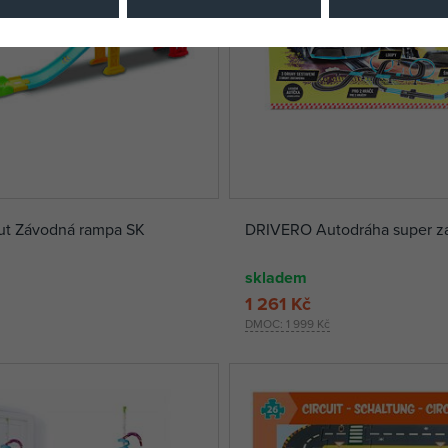
Tut Závodná rampa SK
skladem
1 261 Kč
DMOC:
1 999 Kč