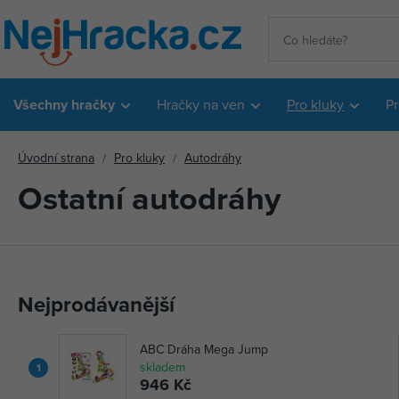
Všechny hračky
Hračky na ven
Pro kluky
Pr
Úvodní strana
Pro kluky
Autodráhy
Ostatní autodráhy
Nejprodávanější
ABC Dráha Mega Jump
skladem
1
946 Kč