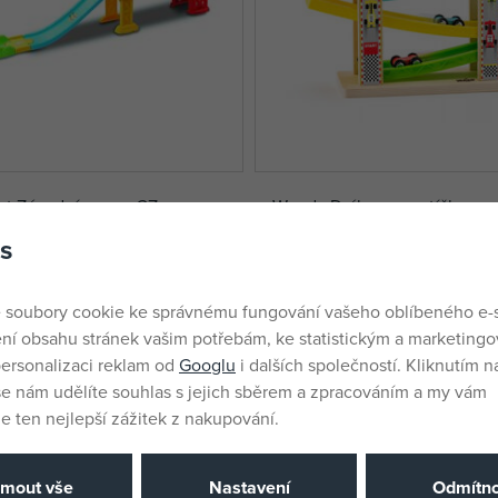
ut Závodní rampa CZ
Woody Dráha pro autíčka
s
skladem
262 Kč
 soubory cookie ke správnému fungování vašeho oblíbeného e-
DMOC:
399 Kč
ní obsahu stránek vašim potřebám, ke statistickým a marketing
ersonalizaci reklam od
Googlu
i dalších společností. Kliknutím na
še nám udělíte souhlas s jejich sběrem a zpracováním a my vám
 ten nejlepší zážitek z nakupování.
jmout vše
Nastavení
Odmítno