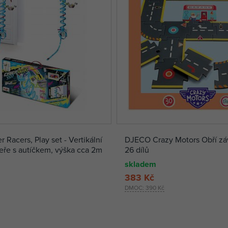
 Racers, Play set - Vertikální
DJECO Crazy Motors Obří zá
eře s autíčkem, výška cca 2m
26 dílů
skladem
383 Kč
DMOC:
390 Kč