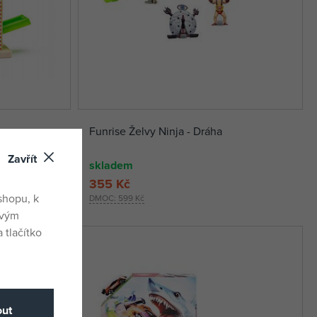
Funrise Želvy Ninja - Dráha
Zavřít
skladem
355 Kč
shopu, k
DMOC:
599 Kč
ovým
 tlačítko
ut