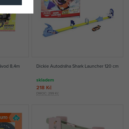
DRIVERO Autodráha super závod 8,4m
Dickie Autodráha Shark Launcher 120 cm
skladem
218 Kč
DMOC:
299 Kč