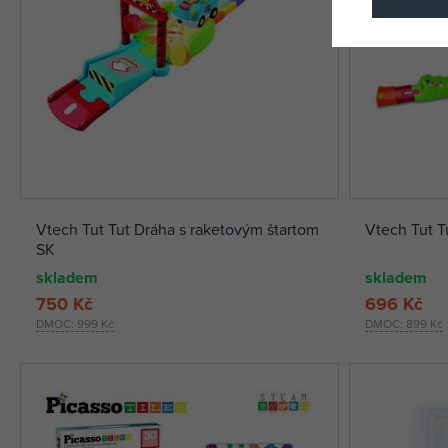
Vtech Tut Tut Dráha s raketovým štartom
Vtech Tut 
SK
skladem
skladem
750 Kč
696 Kč
DMOC:
999 Kč
DMOC:
899 Kč