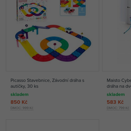
Picasso Stavebnice, Závodní dráha s
Maisto Cyber
autíčky, 30 ks
dráha na dv
skladem
skladem
850 Kč
583 Kč
DMOC:
999 Kč
DMOC:
799 Kč