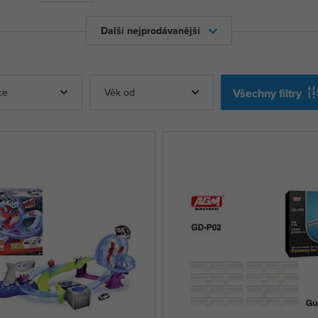
Další nejprodávanější
ce
Věk od
Všechny filtry