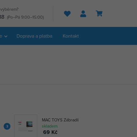
s výběrem?
Hledat
88
(Po–Pá 9:00–15:00)
e
Doprava a platba
Kontakt
MAC TOYS Zábradlí
skladem
3
69 Kč