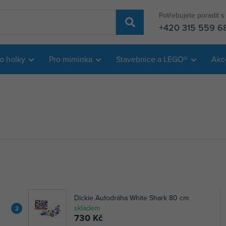
Potřebujete poradit 
+420 315 559 6
o holky
Pro miminka
Stavebnice a LEGO®
Akc
Dickie Autodráha White Shark 80 cm
skladem
2
730 Kč