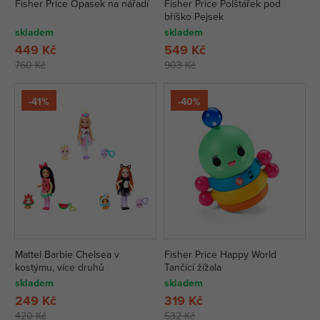
Fisher Price Opasek na nářadí
Fisher Price Polštářek pod
bříško Pejsek
skladem
skladem
449 Kč
549 Kč
760 Kč
903 Kč
-41%
-40%
Mattel Barbie Chelsea v
Fisher Price Happy World
kostýmu, více druhů
Tančící žížala
skladem
skladem
249 Kč
319 Kč
420 Kč
532 Kč