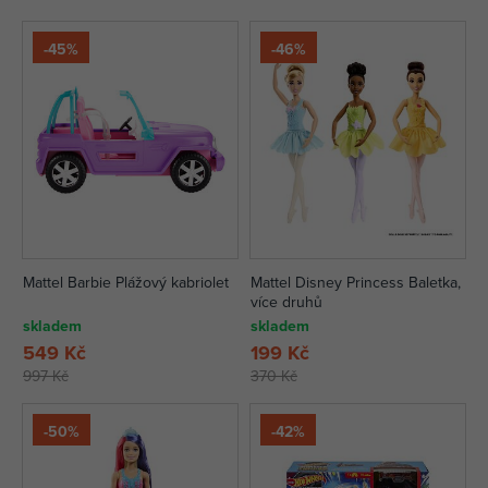
-45%
-46%
Mattel Barbie Plážový kabriolet
Mattel Disney Princess Baletka,
více druhů
skladem
skladem
549 Kč
199 Kč
997 Kč
370 Kč
-50%
-42%