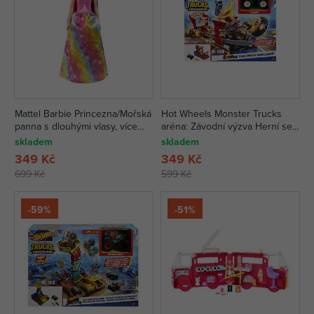
Mattel Barbie Princezna/Mořská
Hot Wheels Monster Trucks
panna s dlouhými vlasy, více
aréna: Závodní výzva Herní set,
druhů
více druhů
skladem
skladem
349 Kč
349 Kč
699 Kč
599 Kč
-59%
-51%