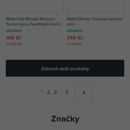
Mattel Hot Wheels Monster
Mattel Barbie Chelsea hasičské
Trucks aréna Semifinální herní
auto
set, více druhů
skladem
skladem
419 Kč
749 Kč
1 028 Kč
1 544 Kč
Zobrazit další produkty
1
2
3
…
5
Značky