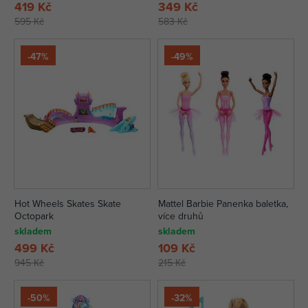
419 Kč
349 Kč
595 Kč
583 Kč
-47%
-49%
Hot Wheels Skates Skate
Mattel Barbie Panenka baletka,
Octopark
více druhů
skladem
skladem
499 Kč
109 Kč
945 Kč
215 Kč
-50%
-32%