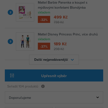
Mattel Barbie Panenka a koupel s
mýdlovými konfetami Blondýnka
skladem
2
499 Kč
-32%
738 Kč
Mattel Disney Princess Princ, více druhů
skladem
3
189 Kč
-37%
298 Kč
Další nejprodávanější
Upřesnit výběr
Seřadit
104 produktů