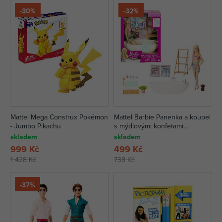
-30%
-32%
Mattel Mega Construx Pokémon
Mattel Barbie Panenka a koupel
- Jumbo Pikachu
s mýdlovými konfetami
Blondýnka
skladem
skladem
999 Kč
499 Kč
1 428 Kč
738 Kč
-37%