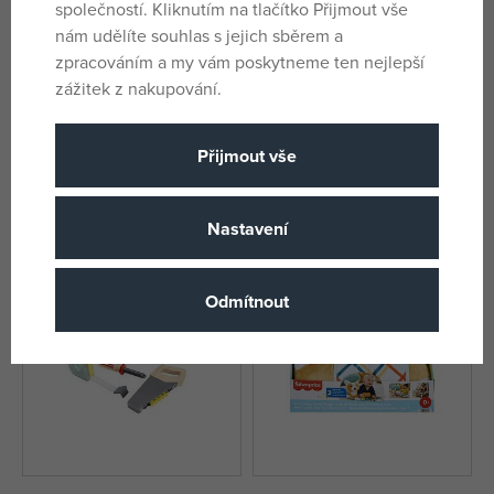
společností. Kliknutím na tlačítko Přijmout vše
nám udělíte souhlas s jejich sběrem a
zpracováním a my vám poskytneme ten nejlepší
zážitek z nakupování.
Hot Wheels Monster Trucks
Mattel Harry Potter a tajemná
velký, více druhů
komnata Panenka, více druhů
Přijmout vše
skladem
skladem
339 Kč
751 Kč
510 Kč
DMOC:
949 Kč
Nastavení
-41%
-39%
Odmítnout