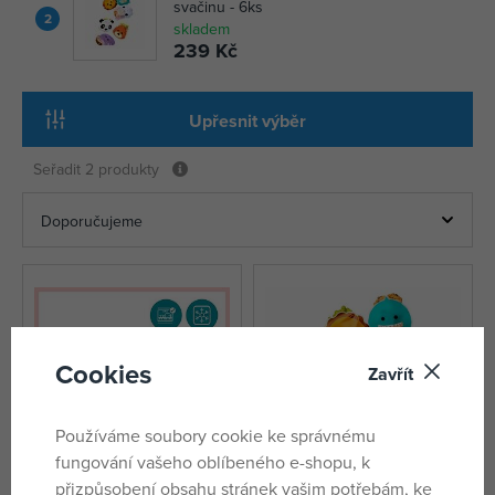
svačinu - 6ks
2
skladem
239 Kč
Upřesnit výběr
Seřadit
2 produkty
Cookies
Zavřít
Používáme soubory cookie ke správnému
fungování vašeho oblíbeného e-shopu, k
přizpůsobení obsahu stránek vašim potřebám, ke