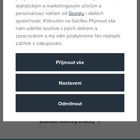
statistickým a marketingovým účelům a
Babymoov Sada sáčků ISY
Melii Opakovatelně použitelné
personalizaci reklam od
Googlu
i dalších
150ml 20ks
sáčky na svačinu - 6ks
společností. Kliknutím na tlačítko Přijmout vše
skladem
skladem
nám udělíte souhlas s jejich sběrem a
419 Kč
239 Kč
zpracováním a my vám poskytneme ten nejlepší
zážitek z nakupování.
Značky
Přijmout vše
Nastavení
Odmítnout
Zobrazit všechny značky