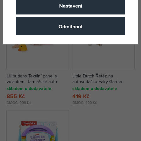
Nastavení
Odmítnout
Lilliputiens Textilní panel s
Little Dutch Řetěz na
volantem - farmářské auto
autosedačku Fairy Garden
skladem u dodavatele
skladem u dodavatele
855 Kč
419 Kč
DMOC:
999 Kč
DMOC:
499 Kč