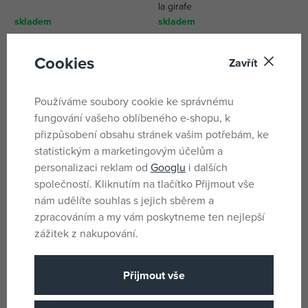
la girafe
skladem
skladem
201 Kč
670 Kč
DMOC:
249 Kč
Cookies
Zavřít
Používáme soubory cookie ke správnému
fungování vašeho oblíbeného e-shopu, k
přizpůsobení obsahu stránek vašim potřebám, ke
statistickým a marketingovým účelům a
personalizaci reklam od
Googlu
i dalších
společností. Kliknutím na tlačítko Přijmout vše
nám udělíte souhlas s jejich sběrem a
zpracováním a my vám poskytneme ten nejlepší
zážitek z nakupování.
Little Dutch Řetěz na
Little Dutch Spirála Fairy
autosedačku Forest Friends
Garden
skladem
skladem
Přijmout vše
402 Kč
439 Kč
DMOC:
499 Kč
DMOC:
579 Kč