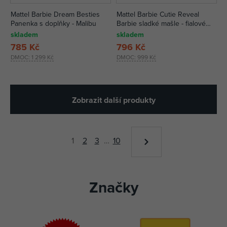
Mattel Barbie Dream Besties
Mattel Barbie Cutie Reveal
Panenka s doplňky - Malibu
Barbie sladké mašle - fialové
kotě
skladem
skladem
785 Kč
796 Kč
DMOC:
1 299 Kč
DMOC:
999 Kč
Zobrazit další produkty
1
2
3
…
10
Značky