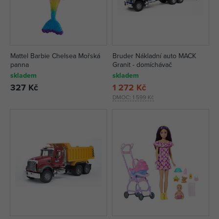
Mattel Barbie Chelsea Mořská
Bruder Nákladní auto MACK
panna
Granit - domíchávač
skladem
skladem
327 Kč
1 272 Kč
DMOC:
1 599 Kč