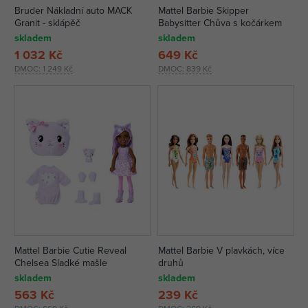
Bruder Nákladní auto MACK
Mattel Barbie Skipper
Granit - sklápěč
Babysitter Chůva s kočárkem
skladem
skladem
1 032 Kč
649 Kč
DMOC:
1 249 Kč
DMOC:
839 Kč
Mattel Barbie Cutie Reveal
Mattel Barbie V plavkách, více
Chelsea Sladké mašle
druhů
skladem
skladem
563 Kč
239 Kč