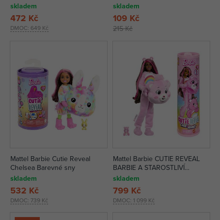
skladem
skladem
472 Kč
109 Kč
DMOC:
649 Kč
215 Kč
Mattel Barbie Cutie Reveal
Mattel Barbie CUTIE REVEAL
Chelsea Barevné sny
BARBIE A STAROSTLIVÍ
MEDVÍDCI - RŮŽOVÁ
skladem
skladem
532 Kč
799 Kč
DMOC:
739 Kč
DMOC:
1 099 Kč