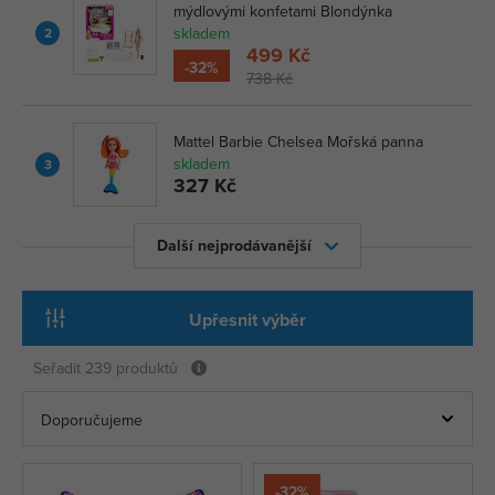
mýdlovými konfetami Blondýnka
skladem
2
499 Kč
-32%
738 Kč
Mattel Barbie Chelsea Mořská panna
skladem
3
327 Kč
Další nejprodávanější
Upřesnit výběr
Seřadit
239 produktů
-32%