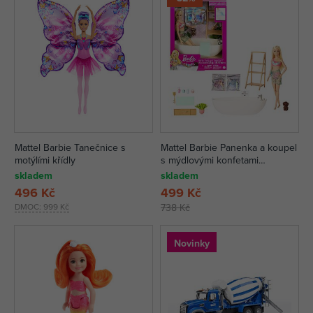
Mattel Barbie Tanečnice s
Mattel Barbie Panenka a koupel
motýlími křídly
s mýdlovými konfetami
Blondýnka
skladem
skladem
496 Kč
499 Kč
DMOC:
999 Kč
738 Kč
Novinky