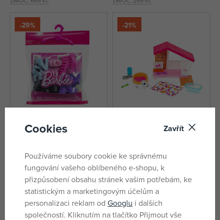
DMOC:
669 Kč
DMOC:
269 Kč
-29%
-21%
Cookies
Zavřít
Mattel Barbie Kolekce stylových
Mattel Barbie Mini herní set s
botiček
mazlíčkem, více druhů
skladem
skladem
Používáme soubory cookie ke správnému
106 Kč
149 Kč
fungování vašeho oblíbeného e-shopu, k
149 Kč
189 Kč
přizpůsobení obsahu stránek vašim potřebám, ke
statistickým a marketingovým účelům a
personalizaci reklam od
Googlu
i dalších
společností. Kliknutím na tlačítko Přijmout vše