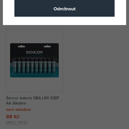
1x 9V
AA Alkaline
Odmítnout
není skladem
není skladem
69 Kč
44 Kč
DMOC:
79 Kč
Sencor baterie SBA LR6 10BP
AA Alkaline
není skladem
88 Kč
DMOC:
149 Kč