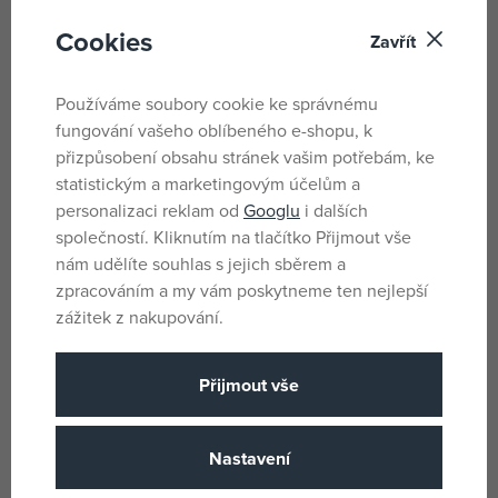
Cookies
Zavřít
Sencor baterie SBA LR14 2BP C
Sencor baterie SBA LR20 1BP
Používáme soubory cookie ke správnému
Alkaline
D Alkaline
fungování vašeho oblíbeného e-shopu, k
skladem
skladem
přizpůsobení obsahu stránek vašim potřebám, ke
53 Kč
50 Kč
statistickým a marketingovým účelům a
DMOC:
89 Kč
DMOC:
89 Kč
personalizaci reklam od
Googlu
i dalších
společností. Kliknutím na tlačítko Přijmout vše
nám udělíte souhlas s jejich sběrem a
zpracováním a my vám poskytneme ten nejlepší
zážitek z nakupování.
Přijmout vše
Nastavení
Alkalická baterie 6LR61 1BP ALK
Sencor baterie SBA LR6 4BP