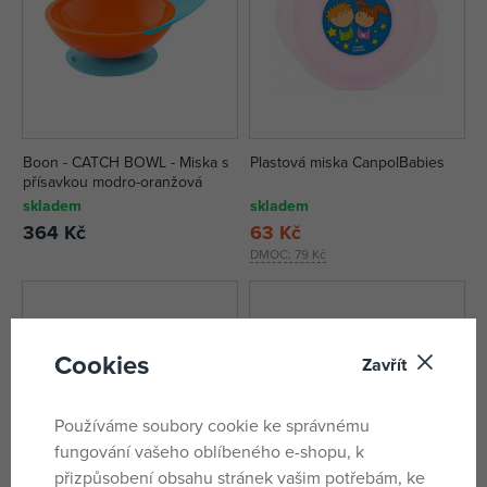
Boon - CATCH BOWL - Miska s
Plastová miska CanpolBabies
přísavkou modro-oranžová
skladem
skladem
364 Kč
63 Kč
DMOC:
79 Kč
Cookies
Zavřít
Používáme soubory cookie ke správnému
fungování vašeho oblíbeného e-shopu, k
přizpůsobení obsahu stránek vašim potřebám, ke