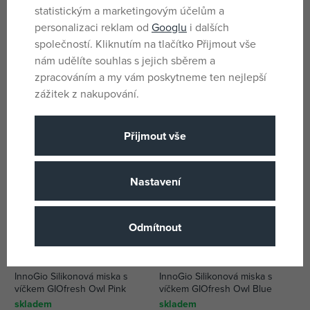
statistickým a marketingovým účelům a
personalizaci reklam od
Googlu
i dalších
Canpol babies Melaminová
BabyOno Miska s přísavkou a
společností. Kliknutím na tlačítko Přijmout vše
miska s přísavkou EXOTIC
lžičkou - šedá
nám udělíte souhlas s jejich sběrem a
ANIMALS 270ml tyrkysová
skladem
skladem
zpracováním a my vám poskytneme ten nejlepší
169 Kč
137 Kč
zážitek z nakupování.
DMOC:
209 Kč
DMOC:
169 Kč
-17%
Přijmout vše
Nastavení
Odmítnout
InnoGio Silikonová miska s
InnoGio Silikonová miska s
víčkem GIOfresh Owl Pink
víčkem GIOfresh Owl Blue
skladem
skladem