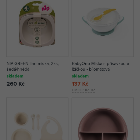
NIP GREEN line miska, 2ks,
BabyOno Miska s přísavkou a
šedá/hnědá
lžičkou - bílomátová
skladem
skladem
260 Kč
137 Kč
DMOC:
169 Kč