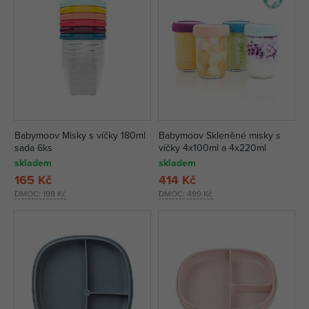
Babymoov Misky s víčky 180ml
Babymoov Skleněné misky s
sada 6ks
víčky 4x100ml a 4x220ml
skladem
skladem
165 Kč
414 Kč
DMOC:
198 Kč
DMOC:
499 Kč