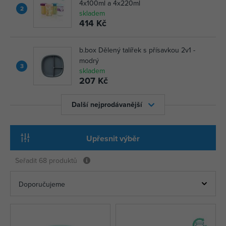
4x100ml a 4x220ml
2
skladem
414 Kč
b.box Dělený talířek s přísavkou 2v1 -
modrý
3
skladem
207 Kč
Další nejprodávanější
Upřesnit výběr
Seřadit
68 produktů