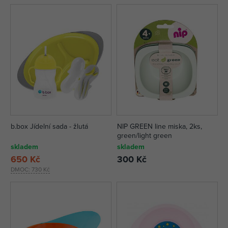
b.box Jídelní sada - žlutá
NIP GREEN line miska, 2ks,
green/light green
skladem
skladem
650 Kč
300 Kč
DMOC:
730 Kč