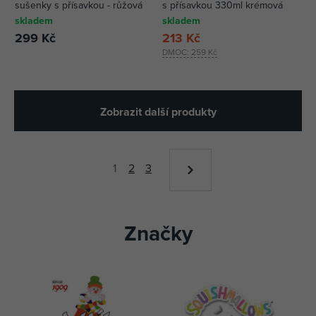
sušenky s přísavkou - růžová
s přísavkou 330ml krémová
skladem
skladem
299 Kč
213 Kč
DMOC:
259 Kč
Zobrazit další produkty
1
2
3
Značky