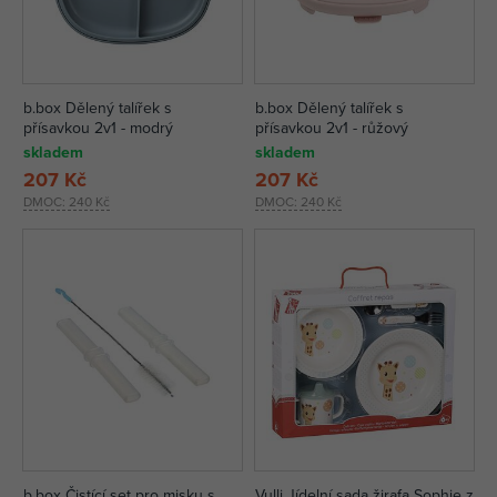
b.box Dělený talířek s
b.box Dělený talířek s
přísavkou 2v1 - modrý
přísavkou 2v1 - růžový
skladem
skladem
207 Kč
207 Kč
DMOC:
240 Kč
DMOC:
240 Kč
b.box Čistící set pro misku s
Vulli Jídelní sada žirafa Sophie z