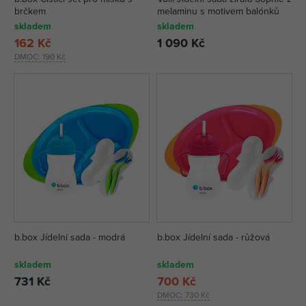
brčkem
melaminu s motivem balónků
skladem
skladem
162 Kč
1 090 Kč
DMOC:
190 Kč
b.box Jídelní sada - modrá
b.box Jídelní sada - růžová
skladem
skladem
731 Kč
700 Kč
DMOC:
730 Kč