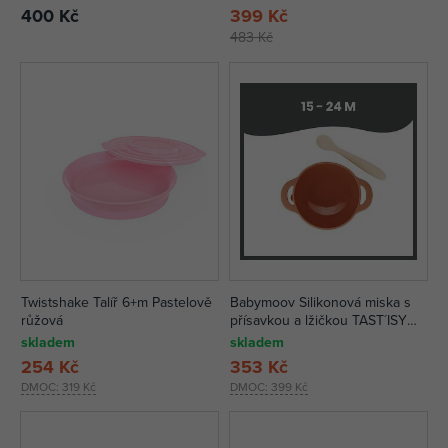
400 Kč
399 Kč
483 Kč
Twistshake Talíř 6+m Pastelově
Babymoov Silikonová miska s
růžová
přísavkou a lžičkou TAST´ISY
KIT Fox
skladem
skladem
254 Kč
353 Kč
DMOC:
319 Kč
DMOC:
399 Kč