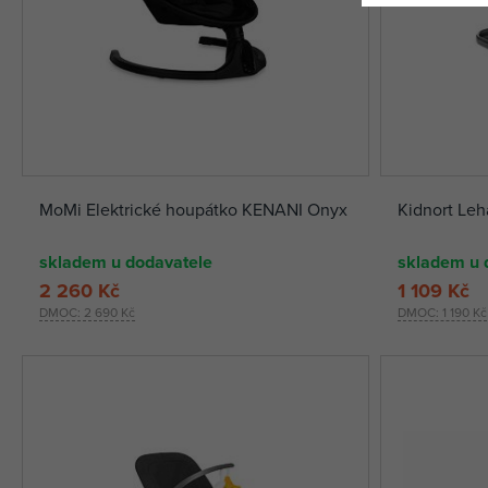
MoMi Elektrické houpátko KENANI Onyx
Kidnort Leh
skladem u dodavatele
skladem u 
2 260 Kč
1 109 Kč
DMOC:
2 690 Kč
DMOC:
1 190 Kč