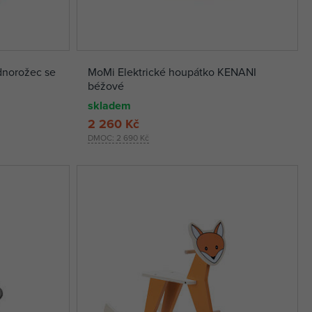
dnorožec se
MoMi Elektrické houpátko KENANI
béžové
skladem
2 260 Kč
DMOC:
2 690 Kč