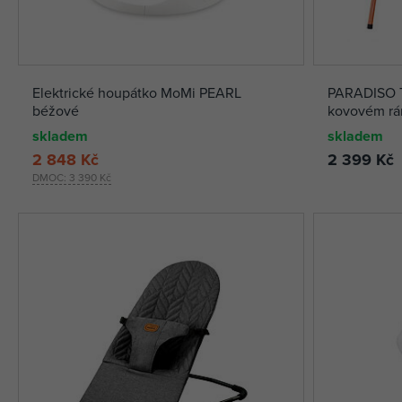
Elektrické houpátko MoMi PEARL
PARADISO T
béžové
kovovém r
skladem
skladem
2 848 Kč
2 399 Kč
DMOC:
3 390 Kč