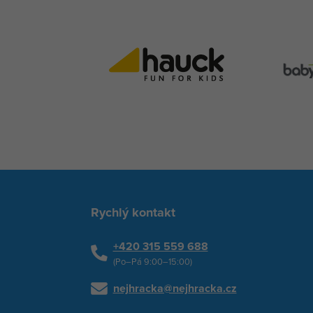
Rychlý kontakt
+420 315 559 688
(Po–Pá 9:00–15:00)
nejhracka@nejhracka.cz