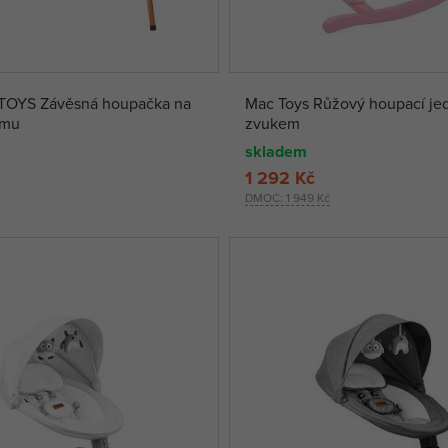
OYS Závěsná houpačka na
Mac Toys Růžový houpací je
ámu
zvukem
skladem
1 292 Kč
DMOC:
1 949 Kč