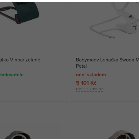
átko Vinbär zelené
Babymoov Lehačka Swoon M
Petal
dodavatele
není skladem
5 101 Kč
DMOC:
5 999 Kč