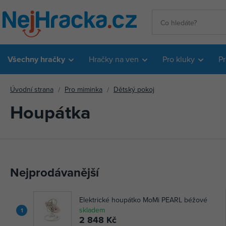
Všechny hračky
Hračky na ven
Pro kluky
Pr
Úvodní strana
Pro miminka
Dětský pokoj
Houpátka
Nejprodávanější
Elektrické houpátko MoMi PEARL béžové
skladem
1
2 848 Kč