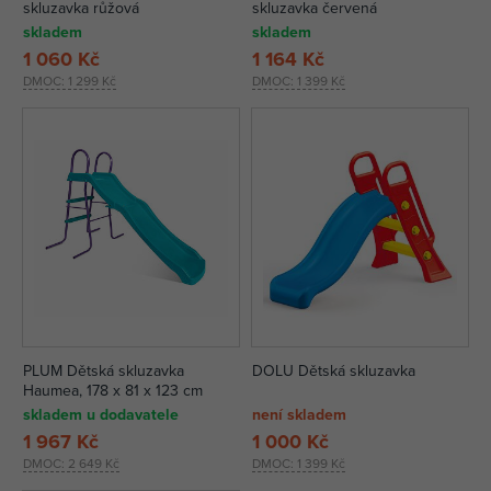
skluzavka růžová
skluzavka červená
skladem
skladem
1 060 Kč
1 164 Kč
DMOC:
1 299 Kč
DMOC:
1 399 Kč
PLUM Dětská skluzavka
DOLU Dětská skluzavka
Haumea, 178 x 81 x 123 cm
skladem u dodavatele
není skladem
1 967 Kč
1 000 Kč
DMOC:
2 649 Kč
DMOC:
1 399 Kč