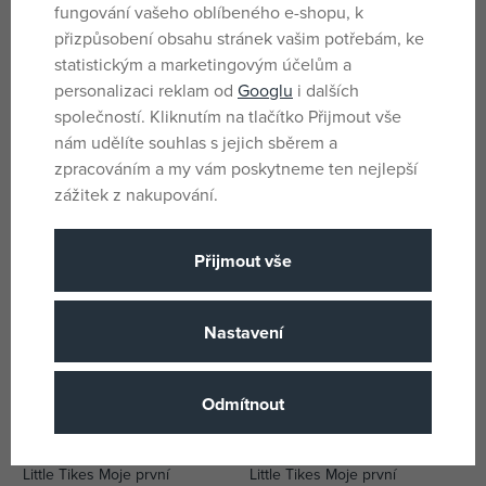
fungování vašeho oblíbeného e-shopu, k
přizpůsobení obsahu stránek vašim potřebám, ke
statistickým a marketingovým účelům a
personalizaci reklam od
Googlu
i dalších
Smoby Skluzavka Life KS 150
Little Tikes Moje první
společností. Kliknutím na tlačítko Přijmout vše
cm s vlhčením modrá
skluzavka modrá
skladem
skladem
nám udělíte souhlas s jejich sběrem a
1 567 Kč
1 060 Kč
zpracováním a my vám poskytneme ten nejlepší
DMOC:
2 099 Kč
DMOC:
1 299 Kč
zážitek z nakupování.
Přijmout vše
Nastavení
Odmítnout
Little Tikes Moje první
Little Tikes Moje první