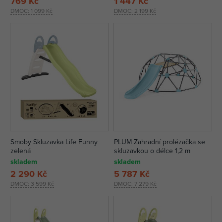
769 Kč
1 447 Kč
DMOC:
1 099 Kč
DMOC:
2 199 Kč
Smoby Skluzavka Life Funny
PLUM Zahradní prolézačka se
zelená
skluzavkou o délce 1,2 m
skladem
skladem
2 290 Kč
5 787 Kč
DMOC:
3 599 Kč
DMOC:
7 279 Kč