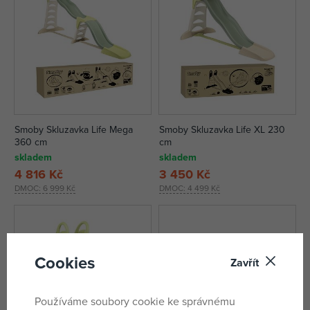
Smoby Skluzavka Life Mega
Smoby Skluzavka Life XL 230
360 cm
cm
skladem
skladem
4 816 Kč
3 450 Kč
DMOC:
6 999 Kč
DMOC:
4 499 Kč
Cookies
Zavřít
Používáme soubory cookie ke správnému