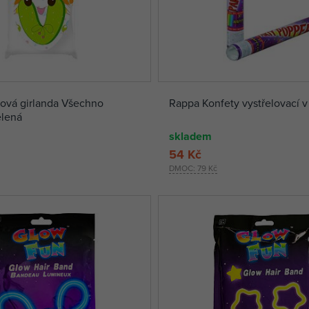
ová girlanda Všechno
Rappa Konfety vystřelovací 
elená
skladem
54 Kč
DMOC:
79 Kč