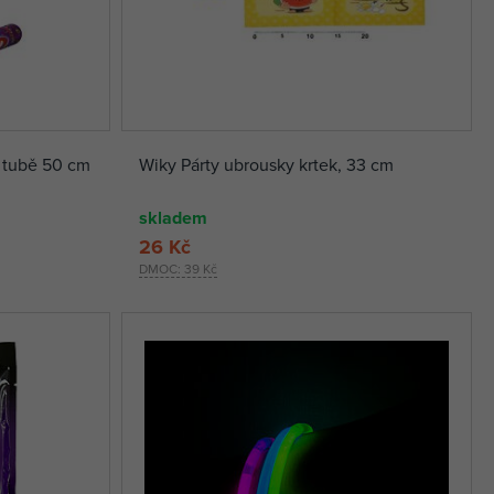
v tubě 50 cm
Wiky Párty ubrousky krtek, 33 cm
skladem
26 Kč
DMOC:
39 Kč