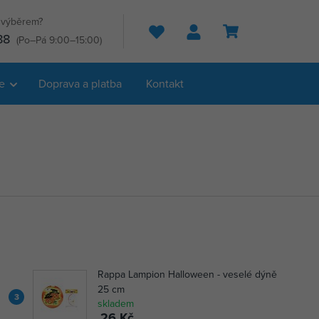
s výběrem?
Hledat
88
(Po–Pá 9:00–15:00)
e
Doprava a platba
Kontakt
Rappa Lampion Halloween - veselé dýně
25 cm
3
skladem
26 Kč