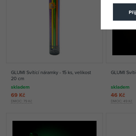
Při
GLUMI Svítící náramky - 15 ks, velikost
GLUMI Svítí
20 cm
skladem
skladem
69 Kč
46 Kč
DMOC:
79 Kč
DMOC:
49 Kč