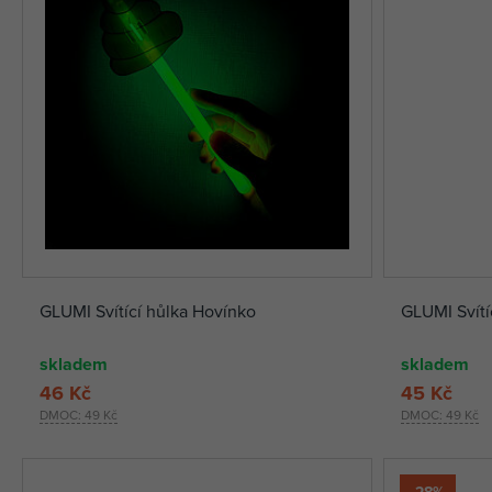
GLUMI Svítící hůlka Hovínko
GLUMI Svítí
skladem
skladem
46 Kč
45 Kč
DMOC:
49 Kč
DMOC:
49 Kč
-28%