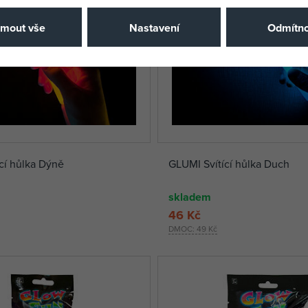
jmout vše
Nastavení
Odmítno
cí hůlka Dýně
GLUMI Svítící hůlka Duch
skladem
46 Kč
DMOC:
49 Kč