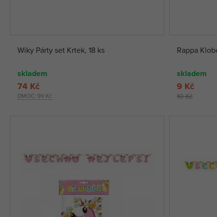
Wiky Párty set Krtek, 18 ks
Rappa Klobo
skladem
skladem
74 Kč
9 Kč
DMOC:
99 Kč
10 Kč