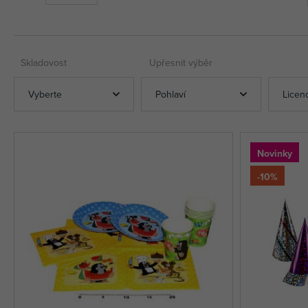
Skladovost
Upřesnit výběr
Vyberte
Pohlaví
Licen
Novinky
-10%