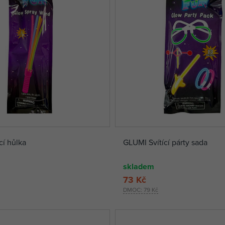
cí hůlka
GLUMI Svítící párty sada
skladem
73 Kč
DMOC:
79 Kč