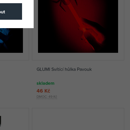
ut
GLUMI Svítící hůlka Pavouk
skladem
46 Kč
DMOC:
49 Kč