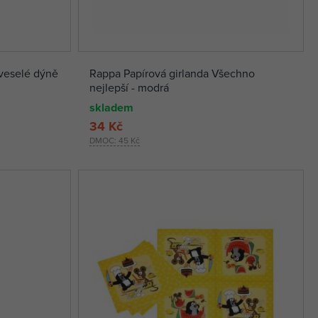
veselé dýně
Rappa Papírová girlanda Všechno
nejlepší - modrá
skladem
34 Kč
DMOC:
45 Kč