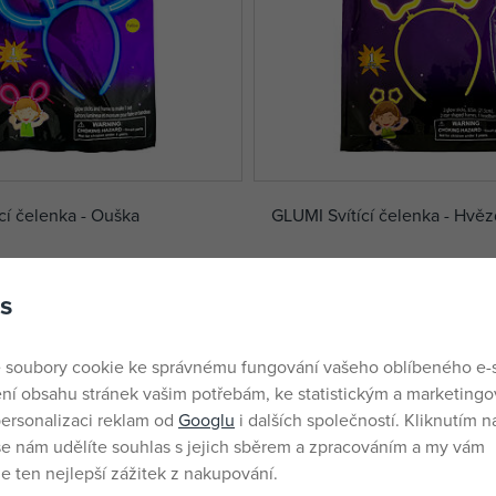
cí čelenka - Ouška
GLUMI Svítící čelenka - Hvěz
skladem
36 Kč
s
DMOC:
39 Kč
 soubory cookie ke správnému fungování vašeho oblíbeného e-
ní obsahu stránek vašim potřebám, ke statistickým a marketing
ersonalizaci reklam od
Googlu
i dalších společností. Kliknutím na
še nám udělíte souhlas s jejich sběrem a zpracováním a my vám
 ten nejlepší zážitek z nakupování.