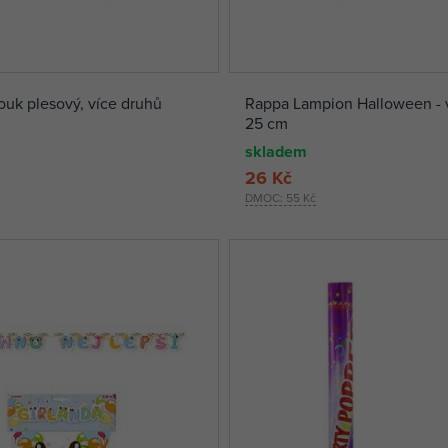
uk plesový, více druhů
Rappa Lampion Halloween - 
25 cm
skladem
26 Kč
DMOC:
55 Kč