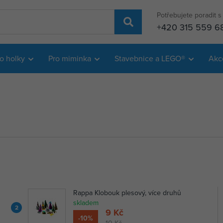
Potřebujete poradit 
+420 315 559 6
o holky
Pro miminka
Stavebnice a LEGO®
Akc
Rappa Klobouk plesový, více druhů
skladem
2
9 Kč
-10%
10 Kč