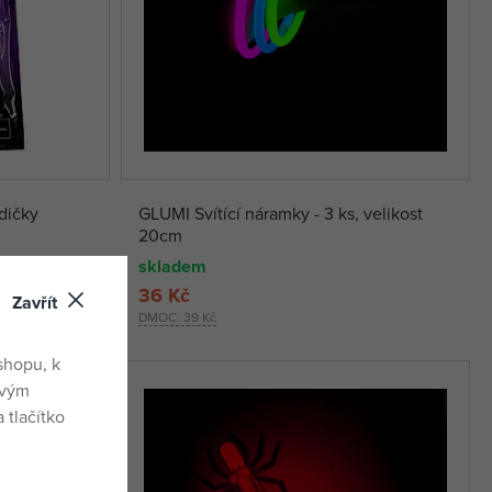
dičky
GLUMI Svítící náramky - 3 ks, velikost
20cm
skladem
36 Kč
Zavřít
DMOC:
39 Kč
shopu, k
ovým
 tlačítko