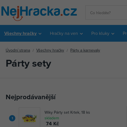
Všechny hračky
Hračky na ven
Pro kluky
Pr
Úvodní strana
Všechny hračky
Párty a karnevaly
Párty sety
Nejprodávanější
Wiky Párty set Krtek, 18 ks
skladem
1
74 Kč