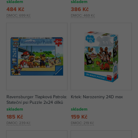
skladem
skladem
484 Kč
386 Kč
DMOC:
699 Kč
DMOC:
469 Kč
Ravensburger Tlapková Patrola:
Krtek: Narozeniny 24D max
Stateční psi Puzzle 2x24 dílků
skladem
skladem
185 Kč
159 Kč
DMOC:
239 Kč
DMOC:
219 Kč