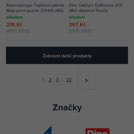
Ravensburger Tlapková patrola
Dino Gabby's Dollhouse 200
Moje první puzzle 2/3/4/5 dílků
dílků diamond Puzzle
skladem
skladem
218 Kč
267 Kč
DMOC:
249 Kč
DMOC:
299 Kč
Zobrazit další produkty
1
2
3
…
22
Značky