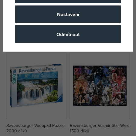
Nastavení
Ravensburger Minecraft
Ravensburger Marvel: Spider-
Biomes Puzzle 3x49 dílků
Man Puzzle 200 dílků
skladem
skladem
Odmítnout
200 Kč
226 Kč
DMOC:
239 Kč
DMOC:
259 Kč
Ravensburger Vodopád Puzzle
Ravensburger Vesmír Star Wars
2000 dílků
1500 dílků