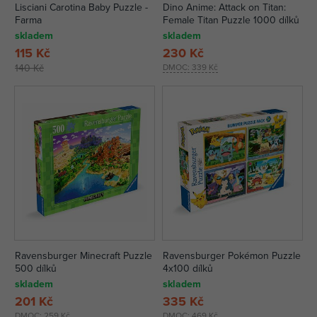
Lisciani Carotina Baby Puzzle -
Dino Anime: Attack on Titan:
Farma
Female Titan Puzzle 1000 dílků
skladem
skladem
115 Kč
230 Kč
140 Kč
DMOC:
339 Kč
Ravensburger Minecraft Puzzle
Ravensburger Pokémon Puzzle
500 dílků
4x100 dílků
skladem
skladem
201 Kč
335 Kč
DMOC:
259 Kč
DMOC:
469 Kč