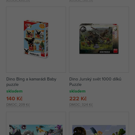
Dino Bing a kamarádi Baby
Dino Jurský svět 1000 dílků
puzzle
Puzzle
skladem
skladem
140 Kč
222 Kč
DMOC:
209 Kč
DMOC:
324 Kč