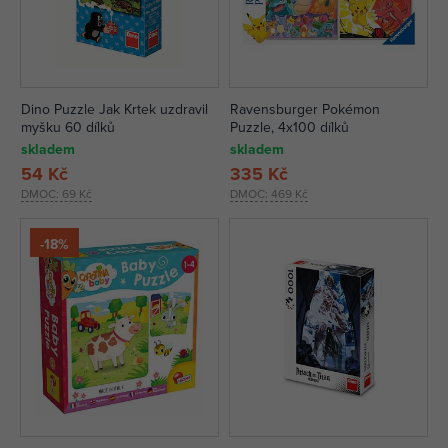
Dino Puzzle Jak Krtek uzdravil
Ravensburger Pokémon
myšku 60 dílků
Puzzle, 4x100 dílků
skladem
skladem
54 Kč
335 Kč
DMOC:
69 Kč
DMOC:
469 Kč
-18%