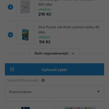
500 dílků
2
skladem
210 Kč
Dino Puzzle Jak Krtek uzdravil myšku 60
dílků
3
skladem
54 Kč
Další nejprodávanější
Upřesnit výběr
Seřadit
519 produktů