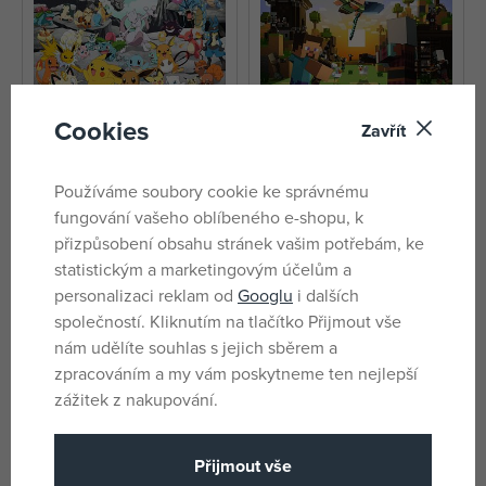
Cookies
Zavřít
Ravensburger Pokémon 1500
Ravensburger Minecraft Puzzle
Používáme soubory cookie ke správnému
dílků
150 dílků
fungování vašeho oblíbeného e-shopu, k
skladem
skladem
přizpůsobení obsahu stránek vašim potřebám, ke
400 Kč
203 Kč
statistickým a marketingovým účelům a
DMOC:
469 Kč
DMOC:
259 Kč
personalizaci reklam od
Googlu
i dalších
společností. Kliknutím na tlačítko Přijmout vše
nám udělíte souhlas s jejich sběrem a
zpracováním a my vám poskytneme ten nejlepší
zážitek z nakupování.
Přijmout vše