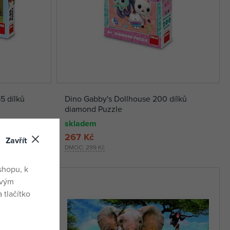
5 dílků
Dino Gabby's Dollhouse 200 dílků
diamond Puzzle
skladem
267 Kč
Zavřít
DMOC:
299 Kč
shopu, k
ovým
 tlačítko