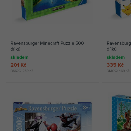
Ravensburger Minecraft Puzzle 500
Ravensburg
dílků
dílků
skladem
skladem
201 Kč
335 Kč
DMOC:
259 Kč
DMOC:
469 Kč