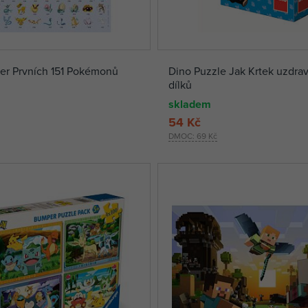
er Prvních 151 Pokémonů
Dino Puzzle Jak Krtek uzdra
dílků
skladem
54 Kč
DMOC:
69 Kč