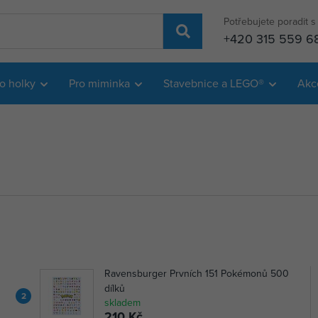
Potřebujete poradit 
+420 315 559 6
o holky
Pro miminka
Stavebnice a LEGO®
Akc
Ravensburger Prvních 151 Pokémonů 500
dílků
2
skladem
210 Kč