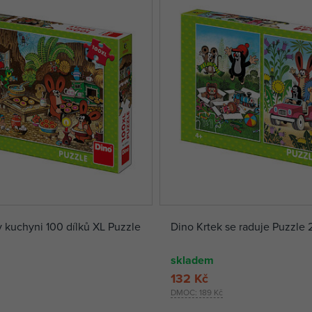
v kuchyni 100 dílků XL Puzzle
Dino Krtek se raduje Puzzle 
skladem
132 Kč
DMOC:
189 Kč