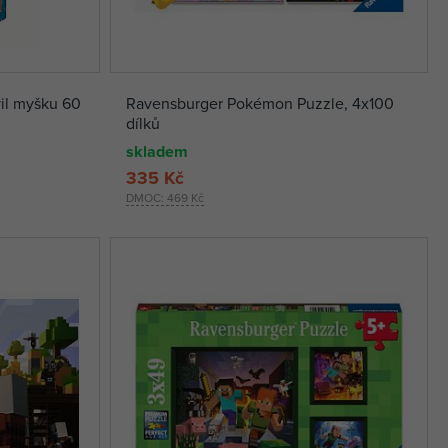
vil myšku 60
Ravensburger Pokémon Puzzle, 4x100
dílků
skladem
335 Kč
DMOC:
469 Kč