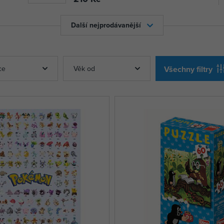
Další nejprodávanější
ce
Věk od
Všechny filtry