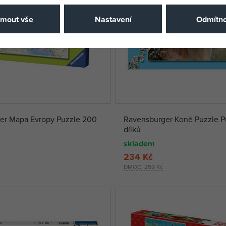
jmout vše
Nastavení
Odmítno
er Mapa Evropy Puzzle 200
Ravensburger Koně Puzzle P
dílků
skladem
234 Kč
DMOC:
259 Kč