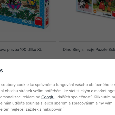
ova plavba 100 dílků XL
Dino Bing si hraje Puzzle 3x5
skladem
142 Kč
s
DMOC:
214 Kč
 soubory cookie ke správnému fungování vašeho oblíbeného e-
ní obsahu stránek vašim potřebám, ke statistickým a marketing
ersonalizaci reklam od
Googlu
i dalších společností. Kliknutím na
še nám udělíte souhlas s jejich sběrem a zpracováním a my vám
 ten nejlepší zážitek z nakupování.