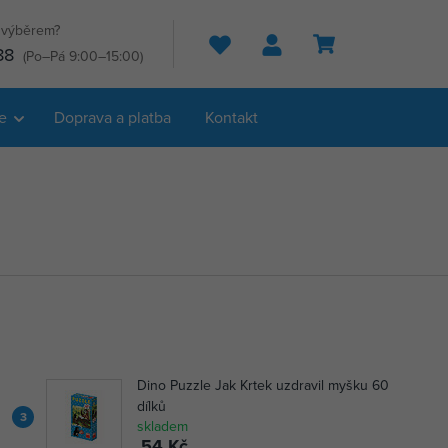
s výběrem?
Hledat
88
(Po–Pá 9:00–15:00)
e
Doprava a platba
Kontakt
Dino Puzzle Jak Krtek uzdravil myšku 60
dílků
3
skladem
54 Kč