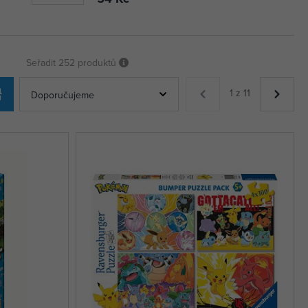
Seřadit
252 produktů
1 z 11