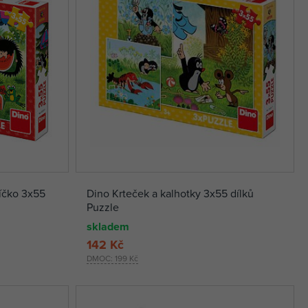
líčko 3x55
Dino Krteček a kalhotky 3x55 dílků
Puzzle
skladem
142 Kč
DMOC:
199 Kč