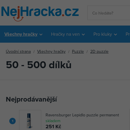
Všechny hračky
Hračky na ven
Pro kluky
Pr
Úvodní strana
Všechny hračky
Puzzle
2D puzzle
50 - 500 dílků
Nejprodávanější
Ravensburger Lepidlo puzzle permanent
skladem
1
251 Kč