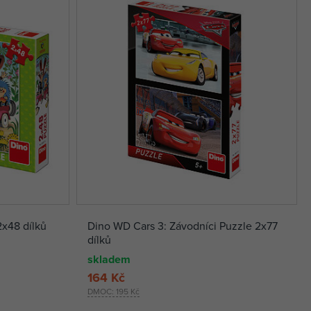
2x48 dílků
Dino WD Cars 3: Závodníci Puzzle 2x77
dílků
skladem
164 Kč
DMOC:
195 Kč