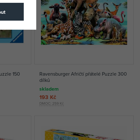
ut
uzzle 150
Ravensburger Afričtí přátelé Puzzle 300
dílků
skladem
193 Kč
DMOC:
259 Kč