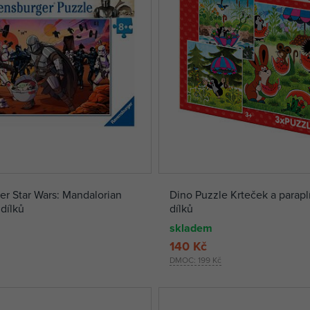
r Star Wars: Mandalorian
Dino Puzzle Krteček a parap
dílků
dílků
skladem
140 Kč
DMOC:
199 Kč