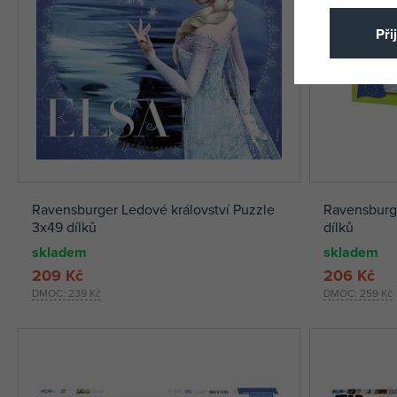
Při
Ravensburger Ledové království Puzzle
Ravensburg
3x49 dílků
dílků
skladem
skladem
209 Kč
206 Kč
DMOC:
239 Kč
DMOC:
259 Kč