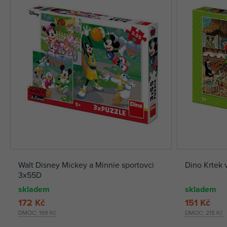
Walt Disney Mickey a Minnie sportovci
Dino Krtek 
3x55D
skladem
skladem
172 Kč
151 Kč
DMOC:
199 Kč
DMOC:
215 Kč