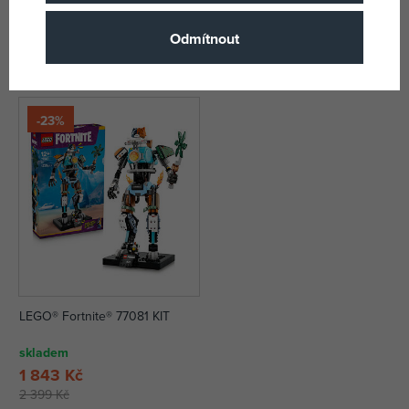
Sparkplug a jejich tábořiště
skladem
skladem
Odmítnout
344 Kč
1 843 Kč
DMOC:
469 Kč
DMOC:
2 399 Kč
-23%
LEGO® Fortnite® 77081 KIT
skladem
1 843 Kč
2 399 Kč