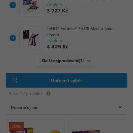
skladem
2
3 727 Kč
LEGO® Fortnite® 77078 Mecha Team
Leader
3
skladem
4 425 Kč
Další nejprodávanější
Upřesnit výběr
Seřadit
7 produktů
-23%