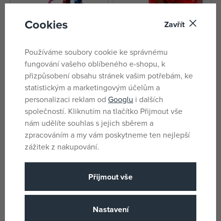
Cookies
Zavřít
LEGO® Fortnite® 77078 Mecha
LEGO® Fortnite® 77079
Používáme soubory cookie ke správnému
Team Leader
Tomatohead
fungování vašeho oblíbeného e-shopu, k
skladem
skladem
přizpůsobení obsahu stránek vašim potřebám, ke
4 425 Kč
263 Kč
statistickým a marketingovým účelům a
DMOC:
5 649 Kč
DMOC:
359 Kč
personalizaci reklam od
Googlu
i dalších
společností. Kliknutím na tlačítko Přijmout vše
nám udělíte souhlas s jejich sběrem a
zpracováním a my vám poskytneme ten nejlepší
zážitek z nakupování.
Přijmout vše
Nastavení
LEGO® Fortnite® 77075 Peely a
LEGO® Fortnite® 77077 Klombo