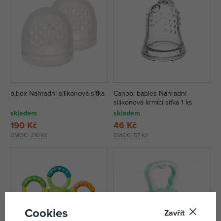
b.box Náhradní silikonová síťka
Canpol babies Náhradní
silikonová krmící síťka 1 ks
skladem
skladem
190 Kč
46 Kč
DMOC:
210 Kč
DMOC:
57 Kč
Cookies
Zavřít