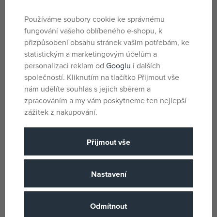
Používáme soubory cookie ke správnému
fungování vašeho oblíbeného e-shopu, k
přizpůsobení obsahu stránek vašim potřebám, ke
Munchkin - Krmící síťka na
Nutriční hryzátko
ovoce
statistickým a marketingovým účelům a
skladem
skladem
personalizaci reklam od
Googlu
i dalších
136 Kč
242 Kč
společností. Kliknutím na tlačítko Přijmout vše
DMOC:
149 Kč
DMOC:
279 Kč
nám udělíte souhlas s jejich sběrem a
zpracováním a my vám poskytneme ten nejlepší
zážitek z nakupování.
Přijmout vše
Nastavení
Odmítnout
Kidnort Krmící dudlík a kousátko