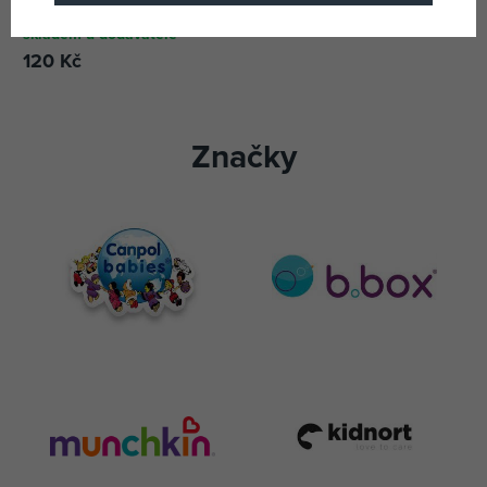
Tannleke béžový
skladem u dodavatele
120 Kč
Značky