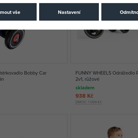
jmout vše
Nastavení
Odmítno
strkovadlo Bobby Car
FUNNY WHEELS Odrážedlo Ri
án
2v1, růžové
skladem
938 Kč
DMOC:
1 099 Kč