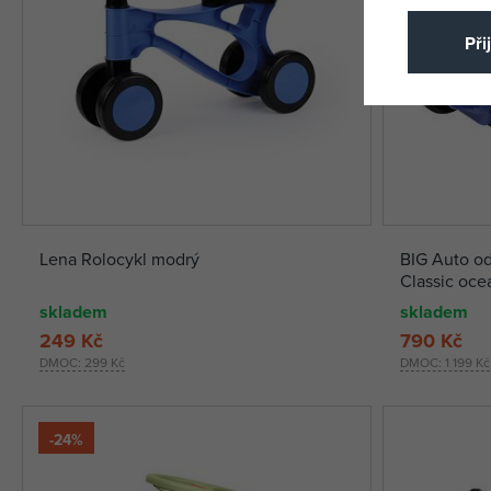
Při
Lena Rolocykl modrý
BIG Auto od
Classic oce
skladem
skladem
249 Kč
790 Kč
DMOC:
299 Kč
DMOC:
1 199 Kč
-24%