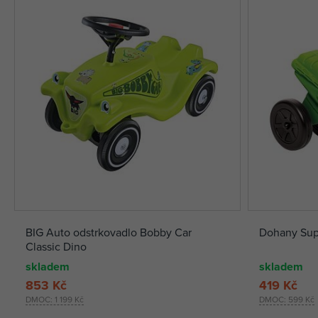
BIG Auto odstrkovadlo Bobby Car
Dohany Sup
Classic Dino
skladem
skladem
853 Kč
419 Kč
DMOC:
1 199 Kč
DMOC:
599 Kč