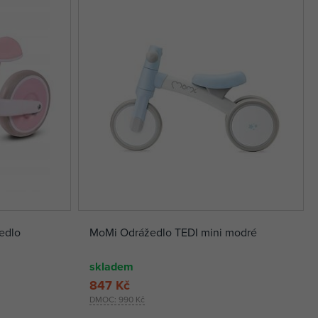
edlo
MoMi Odrážedlo TEDI mini modré
skladem
847 Kč
DMOC:
990 Kč