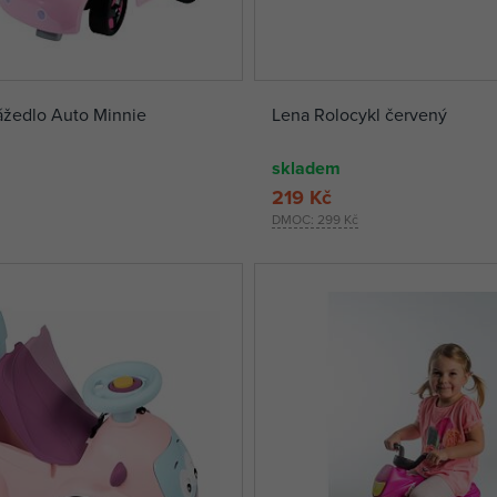
žedlo Auto Minnie
Lena Rolocykl červený
skladem
219 Kč
DMOC:
299 Kč