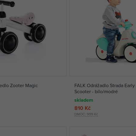
edlo Zooter Magic
FALK Odrážadlo Strada Early
Scooter - bílo/modré
skladem
810 Kč
DMOC:
999 Kč