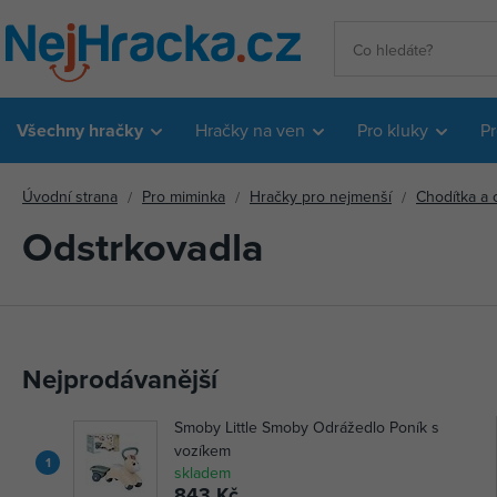
Všechny hračky
Hračky na ven
Pro kluky
Pr
Úvodní strana
Pro miminka
Hračky pro nejmenší
Chodítka a 
Odstrkovadla
Nejprodávanější
Smoby Little Smoby Odrážedlo Poník s
vozíkem
1
skladem
843 Kč