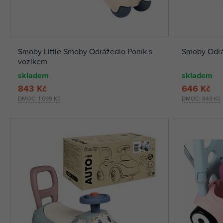
Smoby Little Smoby Odrážedlo Poník s
Smoby Odrá
vozíkem
skladem
skladem
843 Kč
646 Kč
DMOC:
1 099 Kč
DMOC:
849 Kč