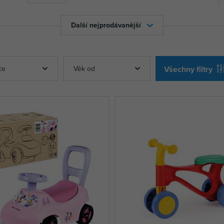
Další nejprodávanější
ce
Věk od
Všechny filtry