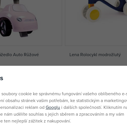
žedlo Auto Růžové
Lena Rolocykl modrožlutý
skladem
249 Kč
s
DMOC:
399 Kč
 soubory cookie ke správnému fungování vašeho oblíbeného e-
ní obsahu stránek vašim potřebám, ke statistickým a marketing
ersonalizaci reklam od
Googlu
i dalších společností. Kliknutím na
še nám udělíte souhlas s jejich sběrem a zpracováním a my vám
 ten nejlepší zážitek z nakupování.