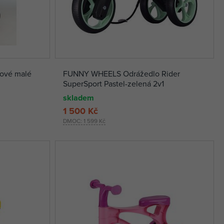
žové malé
FUNNY WHEELS Odrážedlo Rider
SuperSport Pastel-zelená 2v1
skladem
1 500 Kč
DMOC:
1 599 Kč