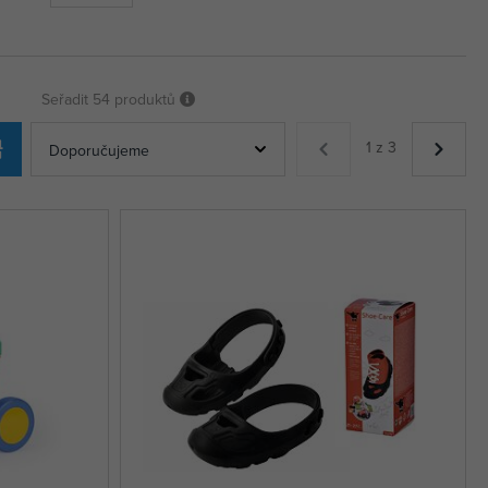
Seřadit
54 produktů
1 z 3