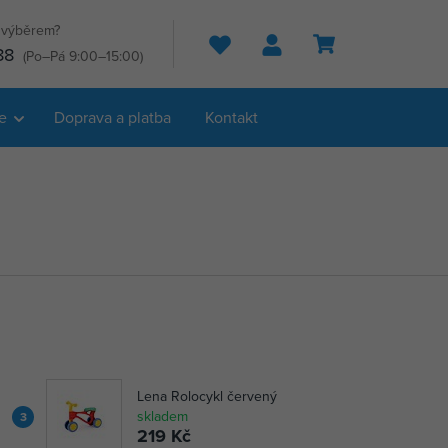
s výběrem?
Hledat
88
(Po–Pá 9:00–15:00)
e
Doprava a platba
Kontakt
Lena Rolocykl červený
skladem
3
219 Kč