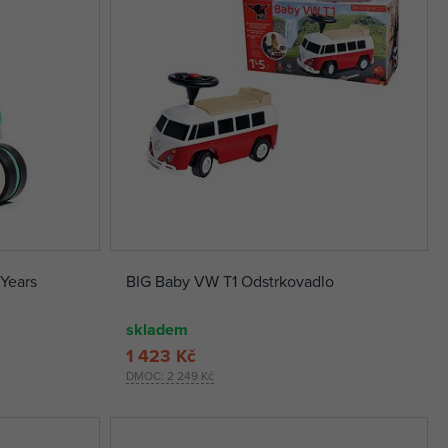
 Years
BIG Baby VW T1 Odstrkovadlo
skladem
1 423 Kč
DMOC:
2 249 Kč