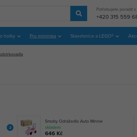
Potřebujete poradit 
+420 315 559 6
o holky
Pro miminka
Stavebnice a LEGO®
Akc
odstrkovadla
Smoby Odrážedlo Auto Minnie
skladem
2
646 Kč