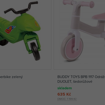
erbike zelený
BUDDY TOYS BPB 1117 Odráž
DUOLET, šedorůžové
skladem
635 Kč
DMOC:
1 199 Kč