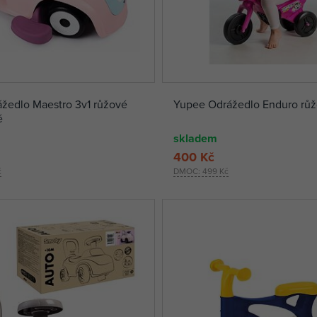
žedlo Maestro 3v1 růžové
Yupee Odrážedlo Enduro rů
é
skladem
400 Kč
č
DMOC:
499 Kč