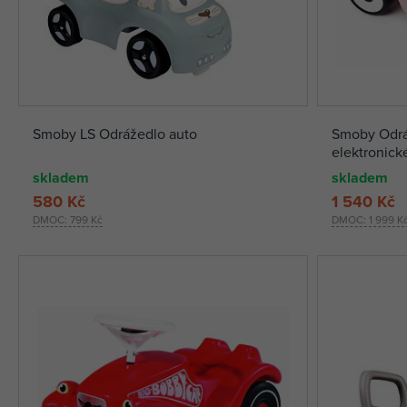
Smoby LS Odrážedlo auto
Smoby Odrá
elektronick
skladem
skladem
580 Kč
1 540 Kč
DMOC:
799 Kč
DMOC:
1 999 K