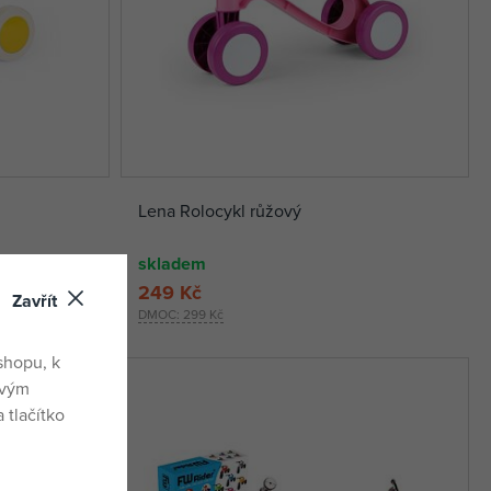
Lena Rolocykl růžový
skladem
249 Kč
Zavřít
DMOC:
299 Kč
shopu, k
ovým
 tlačítko