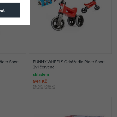
ut
der Sport
FUNNY WHEELS Odrážedlo Rider Sport
2v1 červené
skladem
941 Kč
DMOC:
1 099 Kč