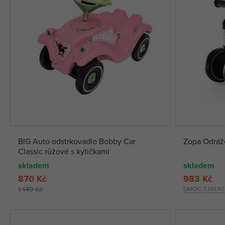
BIG Auto odstrkovadlo Bobby Car
Zopa Odráž
Classic růžové s kytičkami
skladem
skladem
870 Kč
983 Kč
1 149 Kč
DMOC:
1 149 Kč