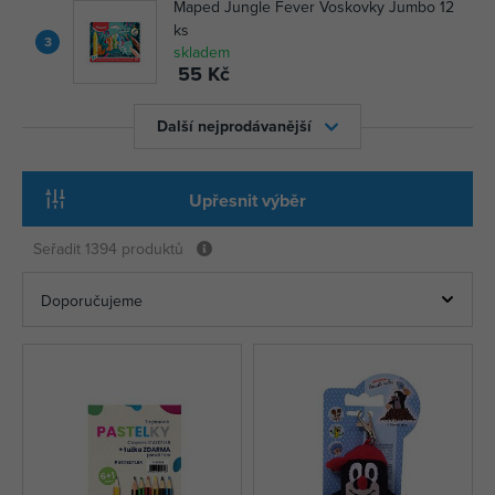
Maped Jungle Fever Voskovky Jumbo 12
ks
3
skladem
55 Kč
Další nejprodávanější
Upřesnit výběr
Seřadit
1394 produktů