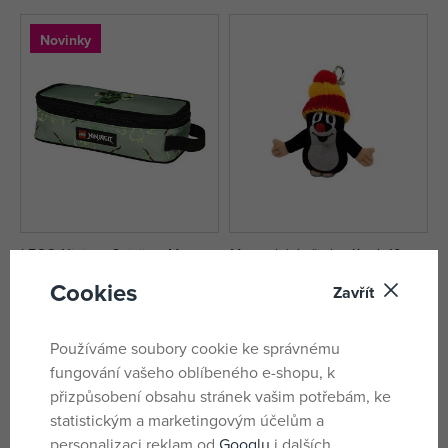
Novinky
LEGO Ninjago Spinjitzu Master -
Moravská ústředna Krtek 10 cm
pouzdro hranaté
přívěsek, kulich červeno-žlutý
Cookies
Zavřít
skladem
skladem
350 Kč
339 Kč
Používáme soubory cookie ke správnému
fungování vašeho oblíbeného e-shopu, k
přizpůsobení obsahu stránek vašim potřebám, ke
statistickým a marketingovým účelům a
personalizaci reklam od
Googlu
i dalších