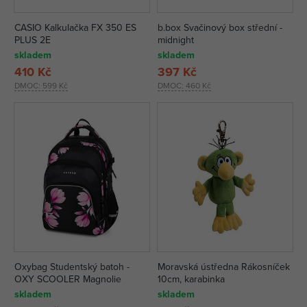
CASIO Kalkulačka FX 350 ES
b.box Svačinový box střední -
PLUS 2E
midnight
skladem
skladem
410 Kč
397 Kč
DMOC:
599 Kč
DMOC:
460 Kč
Oxybag Studentský batoh -
Moravská ústředna Rákosníček
OXY SCOOLER Magnolie
10cm, karabinka
skladem
skladem