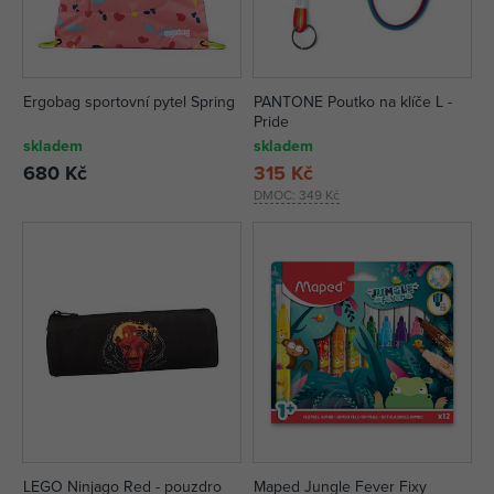
Ergobag sportovní pytel Spring
PANTONE Poutko na klíče L -
Pride
skladem
skladem
680 Kč
315 Kč
DMOC:
349 Kč
LEGO Ninjago Red - pouzdro
Maped Jungle Fever Fixy