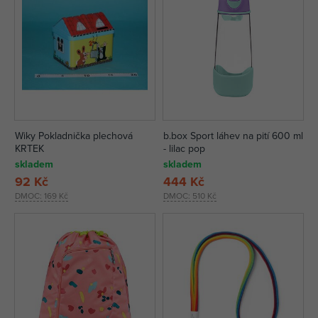
Wiky Pokladnička plechová
b.box Sport láhev na pití 600 ml
KRTEK
- lilac pop
skladem
skladem
92 Kč
444 Kč
DMOC:
169 Kč
DMOC:
510 Kč