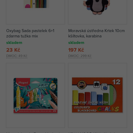
Oxybag Sada pastelek 6+1
Moravská ústředna Krtek 10cm
zdarma tužka mix
kšiltovka, karabina
skladem
skladem
23 Kč
197 Kč
DMOC:
49 Kč
DMOC:
299 Kč