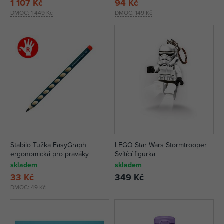
1 107 Kč
94 Kč
DMOC:
1 449 Kč
DMOC:
149 Kč
Stabilo Tužka EasyGraph
LEGO Star Wars Stormtrooper
ergonomická pro praváky
Svítící figurka
skladem
skladem
33 Kč
349 Kč
DMOC:
49 Kč