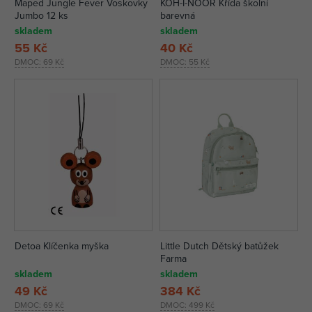
Maped Jungle Fever Voskovky
KOH-I-NOOR Křída školní
Jumbo 12 ks
barevná
skladem
skladem
55 Kč
40 Kč
DMOC:
69 Kč
DMOC:
55 Kč
Detoa Klíčenka myška
Little Dutch Dětský batůžek
Farma
skladem
skladem
49 Kč
384 Kč
DMOC:
69 Kč
DMOC:
499 Kč