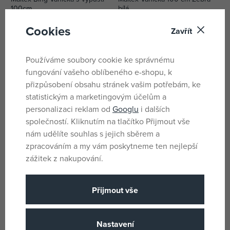
100cm
bílá
skladem
skladem
Cookies
Zavřít
334 Kč
420 Kč
DMOC:
449 Kč
Používáme soubory cookie ke správnému
fungování vašeho oblíbeného e-shopu, k
přizpůsobení obsahu stránek vašim potřebám, ke
statistickým a marketingovým účelům a
personalizaci reklam od
Googlu
i dalších
společností. Kliknutím na tlačítko Přijmout vše
nám udělíte souhlas s jejich sběrem a
zpracováním a my vám poskytneme ten nejlepší
zážitek z nakupování.
MoMi Skládací vanička NATA
MoMi Skládací vanička NATA
zelená
šedá
Přijmout vše
skladem
skladem
607 Kč
590 Kč
DMOC:
690 Kč
DMOC:
690 Kč
Nastavení