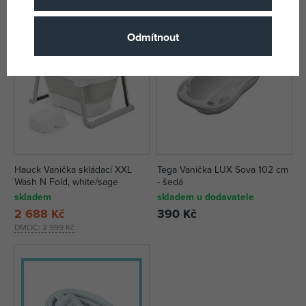
Odmítnout
Hauck Vanička skládací XXL
Tega Vanička LUX Sova 102 cm
Wash N Fold, white/sage
- šedá
skladem
skladem u dodavatele
2 688 Kč
390 Kč
DMOC:
2 999 Kč