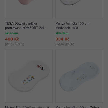
TEGA Dětská vanička
Maltex Vanička 100 cm
profilovaná KOMFORT 2v1 -
Medvídek - bílá
světle růžová
skladem
skladem
488 Kč
334 Kč
DMOC:
599 Kč
DMOC:
399 Kč
Maltex Bing Vanička s výpustí
Maltex Vanička 100 cm Zebra -