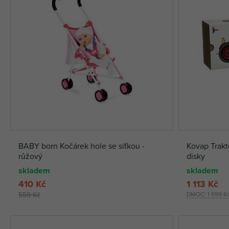
BABY born Kočárek hole se síťkou -
Kovap Trakt
růžový
disky
skladem
skladem
410 Kč
1 113 Kč
559 Kč
DMOC:
1 599 K