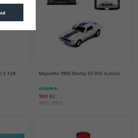
ut
-1, 1:24
Majorette 1965 Shelby GT350 Autíčko
skladem
190 Kč
DMOC:
249 Kč