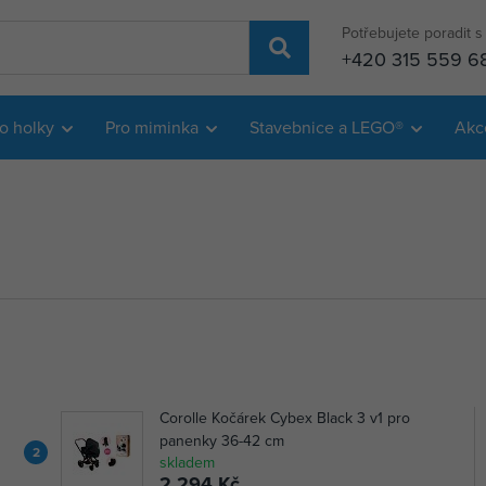
Potřebujete poradit 
+420 315 559 6
o holky
Pro miminka
Stavebnice a LEGO®
Akc
Corolle Kočárek Cybex Black 3 v1 pro
panenky 36-42 cm
2
skladem
2 294 Kč