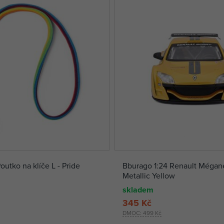
tko na klíče L - Pride
Bburago 1:24 Renault Mégan
Metallic Yellow
skladem
345 Kč
DMOC:
499 Kč