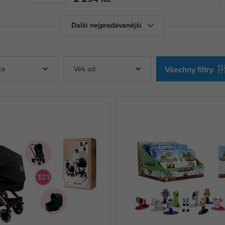
Další nejprodávanější
ce
Věk od
Všechny filtry