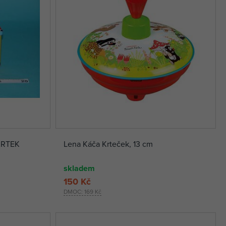
KRTEK
Lena Káča Krteček, 13 cm
skladem
150 Kč
DMOC:
169 Kč