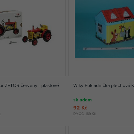
or ZETOR červený - plastové
Wiky Pokladnička plechová 
skladem
92 Kč
č
DMOC:
169 Kč