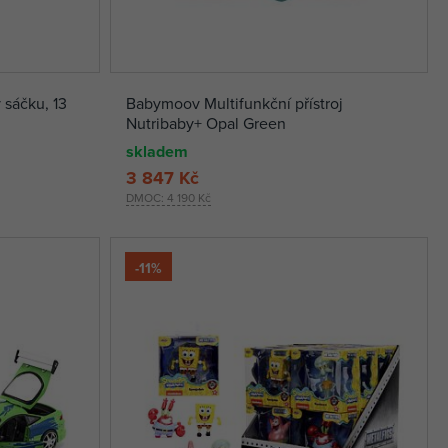
 sáčku, 13
Babymoov Multifunkční přístroj
Nutribaby+ Opal Green
skladem
3 847 Kč
DMOC:
4 190 Kč
-11%