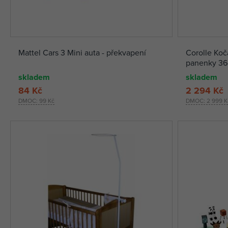
Mattel Cars 3 Mini auta - překvapení
Corolle Koč
panenky 36
skladem
skladem
84 Kč
2 294 Kč
DMOC:
99 Kč
DMOC:
2 999 K