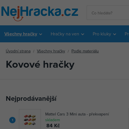
Všechny hračky
Hračky na ven
Pro kluky
Pr
Úvodní strana
Všechny hračky
Podle materiálu
Kovové hračky
Nejprodávanější
Mattel Cars 3 Mini auta - překvapení
skladem
1
84 Kč