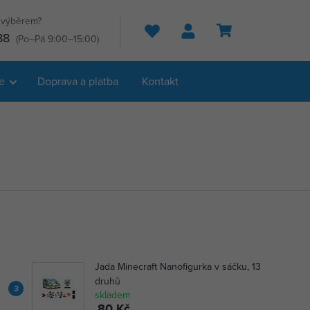
s výběrem?
Hledat
88
(Po–Pá 9:00–15:00)
e
Doprava a platba
Kontakt
Jada Minecraft Nanofigurka v sáčku, 13
druhů
3
skladem
80 Kč