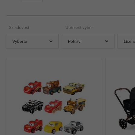
Skladovost
Upřesnit výběr
Vyberte
Pohlaví
Licen