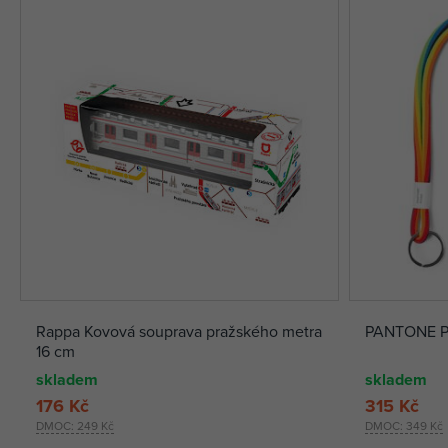
Rappa Kovová souprava pražského metra
PANTONE Pou
16 cm
skladem
skladem
176 Kč
315 Kč
DMOC:
249 Kč
DMOC:
349 Kč