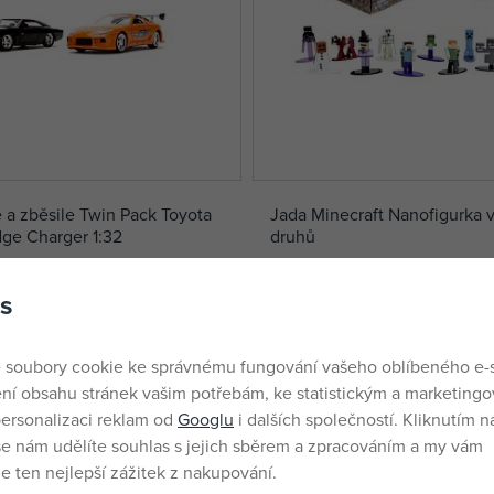
 a zběsile Twin Pack Toyota
Jada Minecraft Nanofigurka v
ge Charger 1:32
druhů
skladem
56 Kč
s
DMOC:
79 Kč
 soubory cookie ke správnému fungování vašeho oblíbeného e-
ní obsahu stránek vašim potřebám, ke statistickým a marketing
-11%
ersonalizaci reklam od
Googlu
i dalších společností. Kliknutím na
še nám udělíte souhlas s jejich sběrem a zpracováním a my vám
 ten nejlepší zážitek z nakupování.