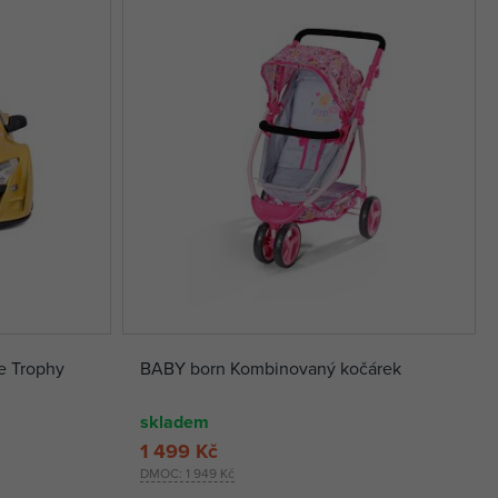
e Trophy
BABY born Kombinovaný kočárek
skladem
1 499 Kč
DMOC:
1 949 Kč