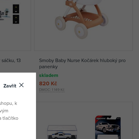
 sáčku, 13
Smoby Baby Nurse Kočárek hluboký pro
panenky
skladem
820 Kč
Zavřít
DMOC:
1 149 Kč
shopu, k
ovým
 tlačítko