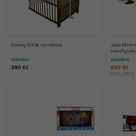
Cosing Držák na nebesa
Jada Minecr
nanofigurky
skladem
skladem
390 Kč
693 Kč
DMOC:
899 Kč