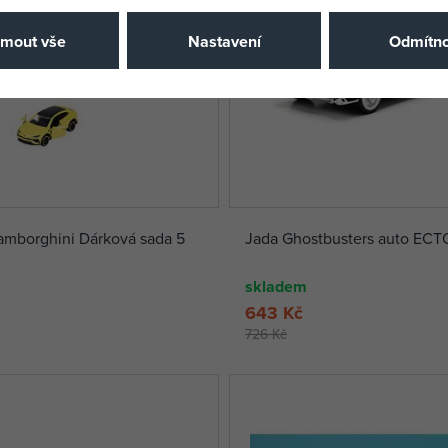
jmout vše
Nastavení
Odmítno
amborghini Dárková sada 5
Jada Ghostbusters auto ECTO
skladem
643 Kč
726 Kč