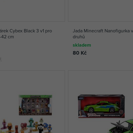
árek Cybex Black 3 v1 pro
Jada Minecraft Nanofigurka v
-42 cm
druhů
skladem
80 Kč
č