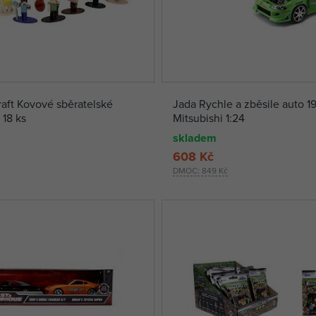
aft Kovové sběratelské
Jada Rychle a zběsile auto 1
 18 ks
Mitsubishi 1:24
skladem
608 Kč
DMOC:
849 Kč