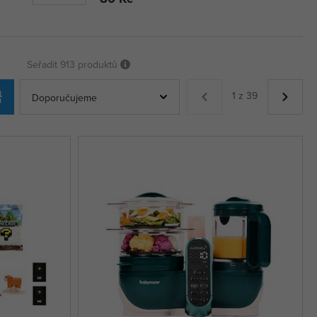
Seřadit
913 produktů
1 z 39