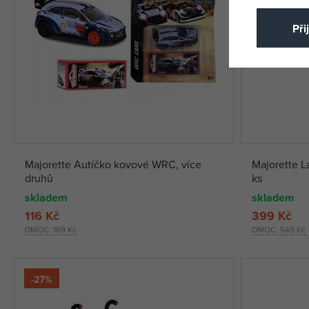
Při
Majorette Autíčko kovové WRC, více
Majorette L
druhů
ks
skladem
skladem
116 Kč
399 Kč
DMOC:
169 Kč
DMOC:
549 Kč
-27%